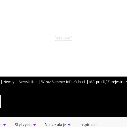
Newsy
Newsletter
Wizaz Summer Influ School
Mój profil / Zarejestruj 
e
Styl życia
Nasze akcje
Inspiracje