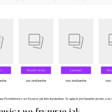
14
ci
Wyniki testu
Laureaci
Wyn
awów
120 zestawów
100 zestawów
100
na Przetakiewicz we fryzurze jak Kim Kardashian. To upięcie jest banalnie proste, a na 
ewicz we fryzurze jak