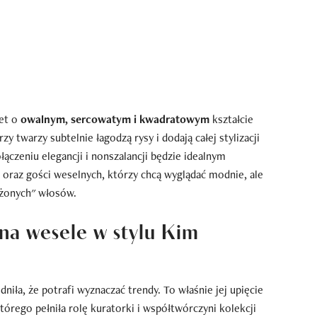
iet o
owalnym, sercowatym i kwadratowym
kształcie
 twarzy subtelnie łagodzą rysy i dodają całej stylizacji
ączeniu elegancji i nonszalancji będzie idealnym
oraz gości weselnych, którzy chcą wyglądać modnie, ale
ożonych" włosów.
 na wesele w stylu Kim
iła, że potrafi wyznaczać trendy. To właśnie jej upięcie
órego pełniła rolę kuratorki i współtwórczyni kolekcji