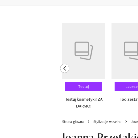
Pokazywanie elementów od 1 do 6 z 
previous element
Wyniki testu
Testuj
Laurea
100 zestawów
Testuj kosmetyki! ZA
100 zest
DARMO!
Strona główna
Stylizacje weselne
Joan
Joanna Przetaki