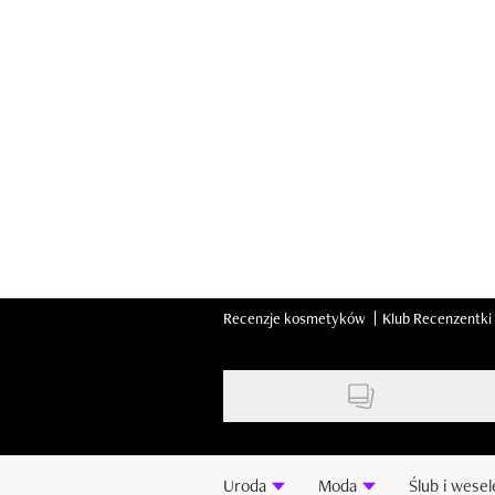
Skip
to
main
content
Recenzje kosmetyków
Klub Recenzentki
Uroda
Moda
Ślub i wesel