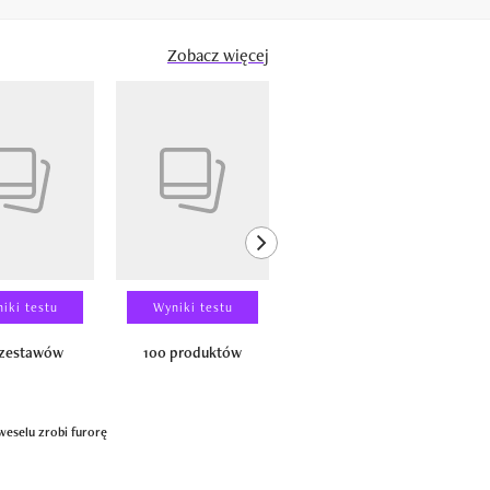
Zobacz więcej
next element
iki testu
Wyniki testu
Wyniki testu
 zestawów
100 produktów
150 zestawów
weselu zrobi furorę