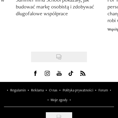
budować markę osobistą i zdobywać
pers
długofalowe współprace
chang
robi
Współ
Visit us on Facebook
Visit us on Instagram
Visit us on Youtube
Visit us on Tiktok
Visit us on Rss
Regulamin
Reklama
O nas
Polityka prywatności
Forum
Moje zgody