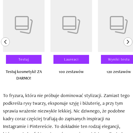
Pokazywanie elementu 1 z 14
previous element
ne
Testuj
Laureaci
Wyniki testu
Testuj kosmetyki! ZA
100 zestawów
120 zestawów
DARMO!
To fryzura, która nie próbuje dominować stylizacji. Zamiast tego
podkreśla rysy twarzy, eksponuje szyję i biżuterię, a przy tym
sprawia wrażenie niezwykle lekkiej. Nic dziwnego, że podobne
kadry coraz częściej trafiają do zapisanych inspiracji na
Instagramie i Pintereście. To dokładnie ten rodzaj elegancji,