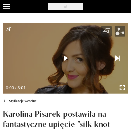
Skip
to
Uroda
main
content
Moda
Ślub i wesele
Styl życia
Nasze akcje
Inspiracje
0:00 / 3:01
Recenzje kosmetyków
Stylizacje weselne
Klub Recenzentki
Karolina Pisarek postawiła na
fantastyczne upięcie "silk knot
Newsy