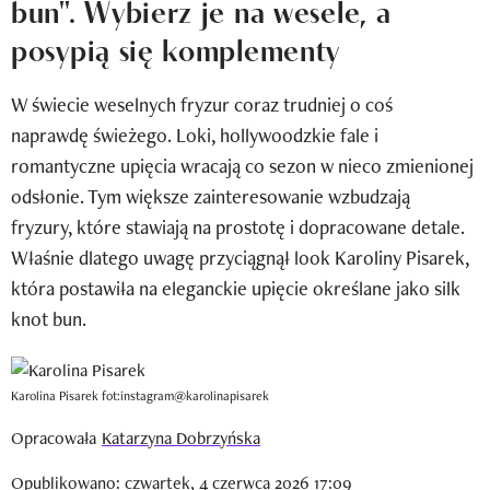
bun". Wybierz je na wesele, a
Newsletter
posypią się komplementy
Wizaz Summer Influ School
W świecie weselnych fryzur coraz trudniej o coś
Mój profil / Zarejestruj się
naprawdę świeżego. Loki, hollywoodzkie fale i
romantyczne upięcia wracają co sezon w nieco zmienionej
odsłonie. Tym większe zainteresowanie wzbudzają
fryzury, które stawiają na prostotę i dopracowane detale.
Właśnie dlatego uwagę przyciągnął look Karoliny Pisarek,
która postawiła na eleganckie upięcie określane jako silk
knot bun.
Karolina Pisarek fot:instagram@karolinapisarek
Opracowała
Katarzyna Dobrzyńska
Opublikowano: czwartek, 4 czerwca 2026 17:09