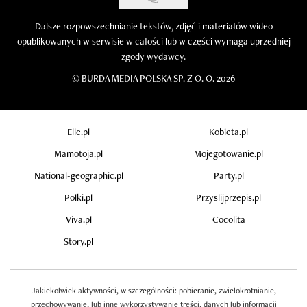
Dalsze rozpowszechnianie tekstów, zdjęć i materiałów wideo
opublikowanych w serwisie w całości lub w części wymaga uprzedniej
zgody wydawcy.
©
BURDA MEDIA POLSKA SP. Z O. O. 2026
Elle.pl
Kobieta.pl
Mamotoja.pl
Mojegotowanie.pl
National-geographic.pl
Party.pl
Polki.pl
Przyslijprzepis.pl
Viva.pl
Cocolita
Story.pl
Jakiekolwiek aktywności, w szczególności: pobieranie, zwielokrotnianie,
przechowywanie, lub inne wykorzystywanie treści, danych lub informacji