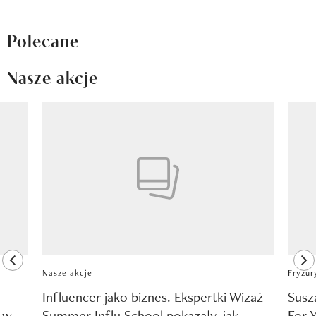
Polecane
Nasze akcje
Pokazywanie elementu 1 z 8
previous element
ne
Nasze akcje
Fryzur
Influencer jako biznes. Ekspertki Wizaż
Susz
y w
Summer Influ School pokazały, jak
For 