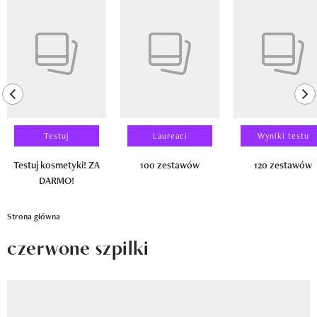
Newsletter
Pokazywanie elementu 1 z 14
Wizaz Summer Influ School
Mój profil / Zarejestruj się
previous element
ne
Testuj
Laureaci
Wyniki testu
Testuj kosmetyki! ZA
100 zestawów
120 zestawów
DARMO!
Strona główna
czerwone szpilki