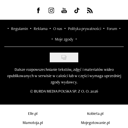
Visit us on Facebook
Visit us on Instagram
Visit us on Youtube
Visit us on Tiktok
Visit us on Rss
Regulamin
Reklama
O nas
Polityka prywatności
Forum
Moje zgody
Dalsze rozpowszechnianie tekstów, zdjęć i materiałów wideo
opublikowanych w serwisie w całości lub w części wymaga uprzedniej
zgody wydawcy.
©
BURDA MEDIA POLSKA SP. Z O. O. 2026
Elle.pl
Kobieta.pl
Mamotoja.pl
Mojegotowanie.pl