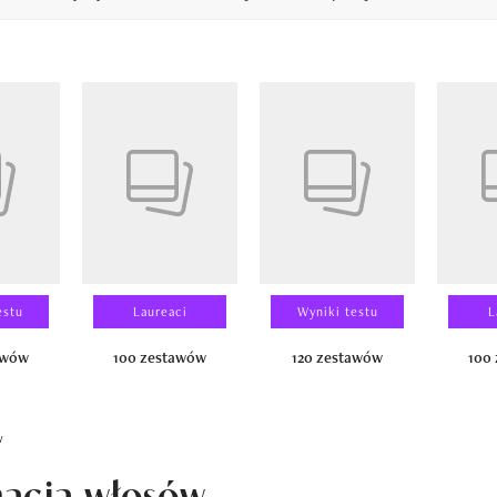
14
estu
Laureaci
Wyniki testu
L
awów
100 zestawów
120 zestawów
100
w
acja włosów