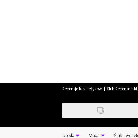
Skip
to
main
content
Recenzje kosmetyków
Klub Recenzentki
Uroda
Moda
Ślub i wesel