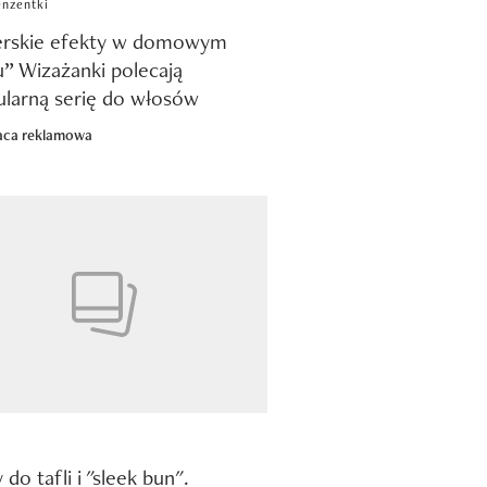
enzentki
jerskie efekty w domowym
u” Wizażanki polecają
larną serię do włosów
aca reklamowa
 do tafli i "sleek bun".