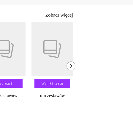
Zobacz więcej
next element
aureaci
Wyniki testu
Wyniki testu
 zestawów
100 zestawów
100 produktów