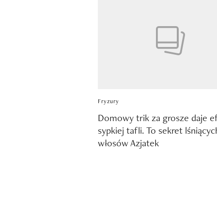
Fryzury
Domowy trik za grosze daje e
sypkiej tafli. To sekret lśniącyc
włosów Azjatek