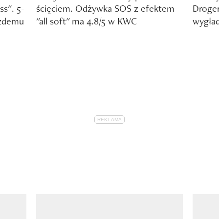
ss". 5-
ścięciem. Odżywka SOS z efektem
Droger
ażdemu
"all soft" ma 4.8/5 w KWC
wygład