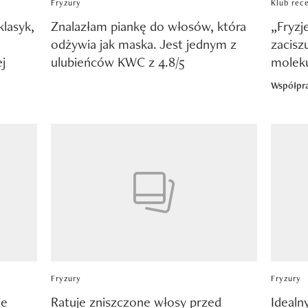
Fryzury
Klub rec
lasyk,
Znalazłam piankę do włosów, która
„Fryz
odżywia jak maska. Jest jednym z
zacisz
j
ulubieńców KWC z 4.8/5
moleku
Współpr
Fryzury
Fryzury
ie
Ratuje zniszczone włosy przed
Idealny