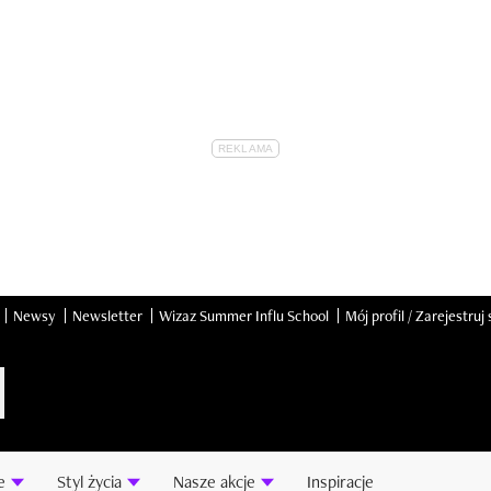
Newsy
Newsletter
Wizaz Summer Influ School
Mój profil / Zarejestruj 
e
Styl życia
Nasze akcje
Inspiracje