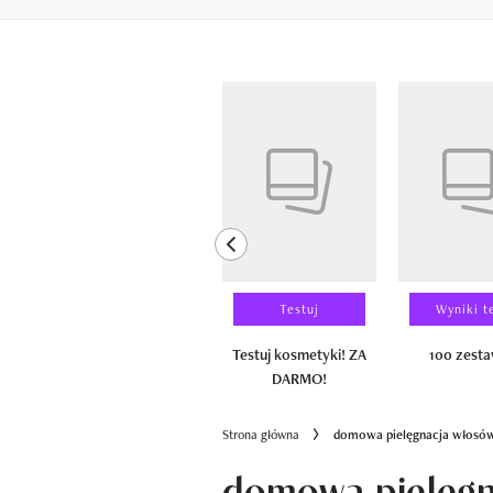
Pokazywanie elementów od 1 do 6 z 
previous element
Laureaci
Testuj
Wyniki t
100 zestawów
Testuj kosmetyki! ZA
100 zest
DARMO!
Strona główna
domowa pielęgnacja włosó
domowa pielęgn