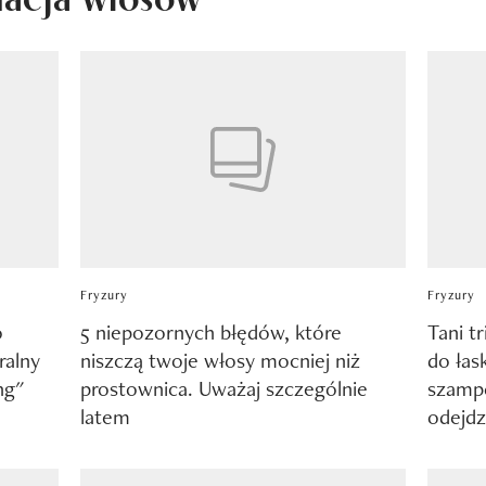
Fryzury
Fryzury
o
5 niepozornych błędów, które
Tani t
ralny
niszczą twoje włosy mocniej niż
do łas
ng"
prostownica. Uważaj szczególnie
szampo
latem
odejdz