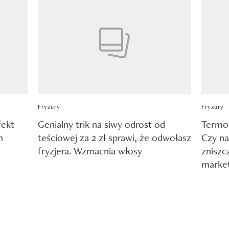
Fryzury
Fryzury
fekt
Genialny trik na siwy odrost od
Termoo
h
teściowej za 2 zł sprawi, że odwołasz
Czy na
fryzjera. Wzmacnia włosy
zniszc
marke