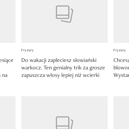
Fryzury
Fryzury
esiące
Do wakacji zapleciesz słowiański
Chcesz
warkocz. Ten genialny trik za grosze
blowou
a na
zapuszcza włosy lepiej niż wcierki
Wystar