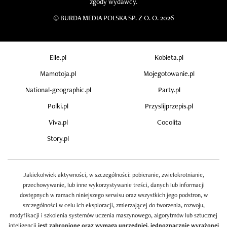
zgody wydawcy.
©
BURDA MEDIA POLSKA SP. Z O. O. 2026
Elle.pl
Kobieta.pl
Mamotoja.pl
Mojegotowanie.pl
National-geographic.pl
Party.pl
Polki.pl
Przyslijprzepis.pl
Viva.pl
Cocolita
Story.pl
Jakiekolwiek aktywności, w szczególności: pobieranie, zwielokrotnianie,
przechowywanie, lub inne wykorzystywanie treści, danych lub informacji
dostępnych w ramach niniejszego serwisu oraz wszystkich jego podstron, w
szczególności w celu ich eksploracji, zmierzającej do tworzenia, rozwoju,
modyfikacji i szkolenia systemów uczenia maszynowego, algorytmów lub sztucznej
inteligencji
jest zabronione oraz wymaga uprzedniej, jednoznacznie wyrażonej