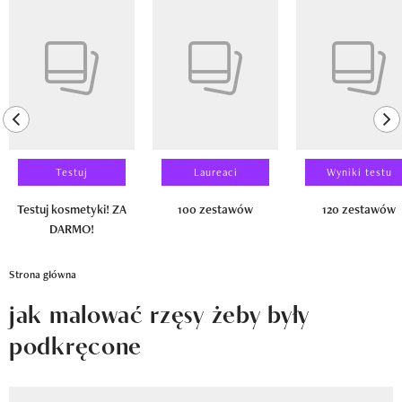
Newsletter
Pokazywanie elementu 1 z 14
Wizaz Summer Influ School
Mój profil / Zarejestruj się
previous element
ne
Testuj
Laureaci
Wyniki testu
Testuj kosmetyki! ZA
100 zestawów
120 zestawów
DARMO!
Strona główna
jak malować rzęsy żeby były
podkręcone