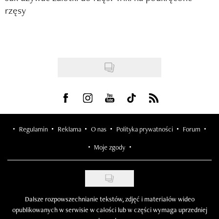
rzęsy
Visit us on Facebook
Visit us on Instagram
Visit us on Youtube
Visit us on Tiktok
Visit us on Rss
Regulamin
Reklama
O nas
Polityka prywatności
Forum
Moje zgody
Dalsze rozpowszechnianie tekstów, zdjęć i materiałów wideo
opublikowanych w serwisie w całości lub w części wymaga uprzedniej