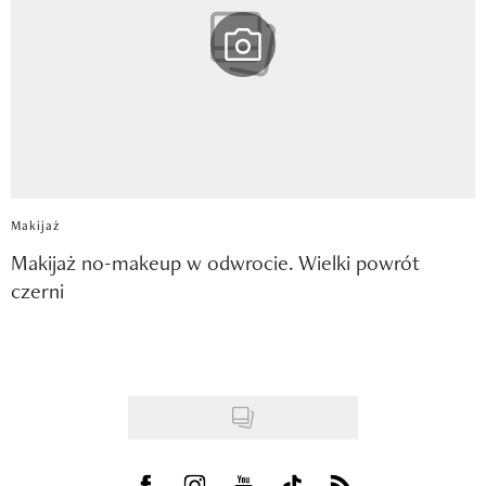
Makijaż
Makijaż no-makeup w odwrocie. Wielki powrót
czerni
Visit us on Facebook
Visit us on Instagram
Visit us on Youtube
Visit us on Tiktok
Visit us on Rss