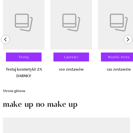
Newsletter
Pokazywanie elementu 1 z 14
Wizaz Summer Influ School
Mój profil / Zarejestruj się
previous element
ne
Testuj
Laureaci
Wyniki testu
Testuj kosmetyki! ZA
100 zestawów
120 zestawów
DARMO!
Strona główna
make up no make up