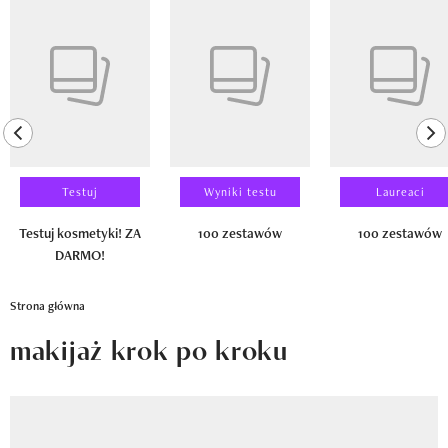
Newsletter
Pokazywanie elementu 1 z 14
Wizaz Summer Influ School
Mój profil / Zarejestruj się
previous element
ne
Testuj
Wyniki testu
Laureaci
Testuj kosmetyki! ZA
100 zestawów
100 zestawów
DARMO!
Strona główna
makijaż krok po kroku