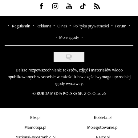
Visit us on Facebook
Visit us on Instagram
Visit us on Youtube
Visit us on Tiktok
Visit us on Rss
Regulamin
Reklama
O nas
Polityka prywatności
Forum
Moje zgody
Dalsze rozpowszechnianie tekstów, zdjęć i materiałów wideo
opublikowanych w serwisie w całości lub w części wymaga uprzedniej
zgody wydawcy.
©
BURDA MEDIA POLSKA SP. Z O. O. 2026
Elle.pl
Kobieta.pl
Mamotoja.pl
Mojegotowanie.pl
National-geographic.pl
Party.pl