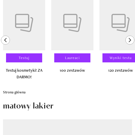
Newsletter
Pokazywanie elementu 1 z 14
Wizaz Summer Influ School
Mój profil / Zarejestruj się
previous element
ne
Testuj
Laureaci
Wyniki testu
Testuj kosmetyki! ZA
100 zestawów
120 zestawów
DARMO!
Strona główna
matowy lakier