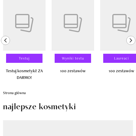
Newsletter
Pokazywanie elementu 1 z 14
Wizaz Summer Influ School
Mój profil / Zarejestruj się
previous element
ne
Testuj
Wyniki testu
Laureaci
Testuj kosmetyki! ZA
100 zestawów
100 zestawów
DARMO!
Strona główna
najlepsze kosmetyki