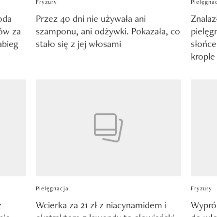
Fryzury
Pielęgna
oda
Przez 40 dni nie używała ani
Znala
sów za
szamponu, ani odżywki. Pokazała, co
pielęg
zabieg
stało się z jej włosami
słońce
krople
Pielęgnacja
Fryzury
z
Wcierka za 21 zł z niacynamidem i
Wypró