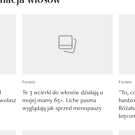
Fryzury
Fryzury
d
Te 3 wcierki do włosów działają u
"To, c
dwołasz
mojej mamy 65+. Liche pasma
bardzo
wyglądają jak sprzed menopauzy
Różals
kręco