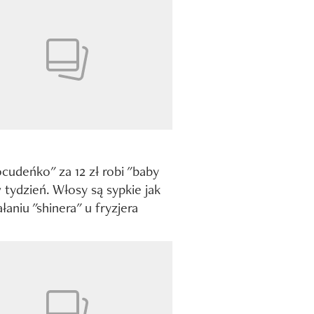
ocudeńko" za 12 zł robi "baby
w tydzień. Włosy są sypkie jak
łaniu "shinera" u fryzjera