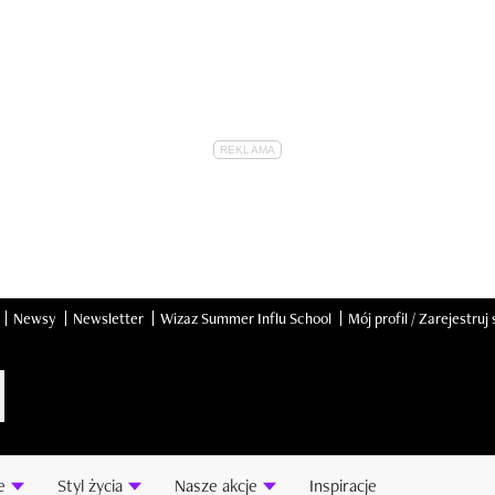
Newsy
Newsletter
Wizaz Summer Influ School
Mój profil / Zarejestruj 
e
Styl życia
Nasze akcje
Inspiracje