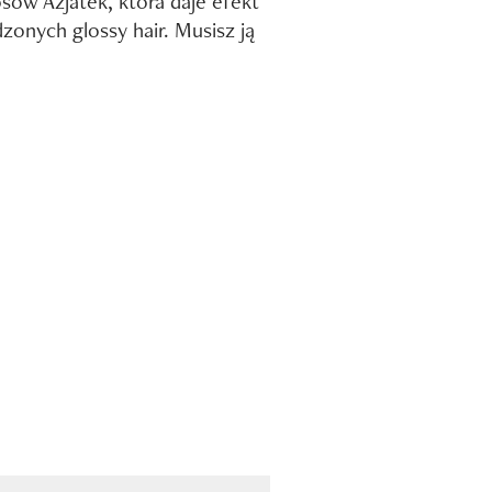
sów Azjatek, która daje efekt
zonych glossy hair. Musisz ją
!