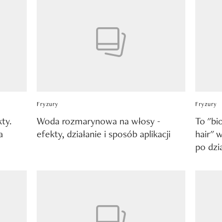
Fryzury
Fryzury
kty.
Woda rozmarynowa na włosy -
To "bi
a
efekty, działanie i sposób aplikacji
hair" 
po dzia