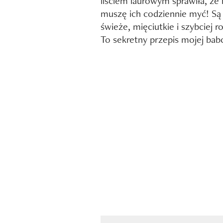
liściem laurowym sprawiła, że 
muszę ich codziennie myć! Są
świeże, mięciutkie i szybciej r
To sekretny przepis mojej babc