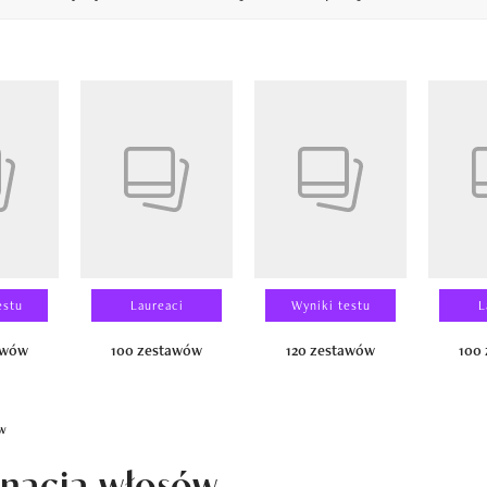
14
estu
Laureaci
Wyniki testu
L
awów
100 zestawów
120 zestawów
100
ów
gnacja włosów