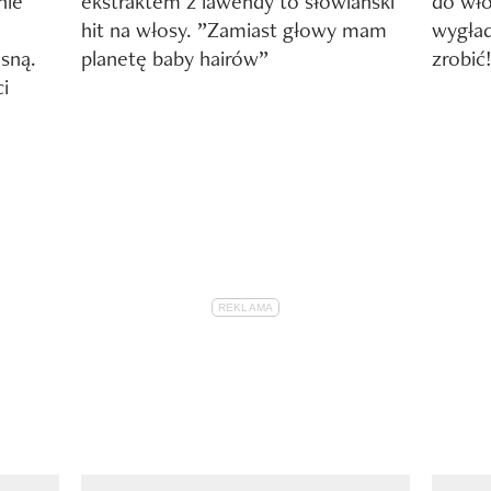
nie
ekstraktem z lawendy to słowiański
do wło
hit na włosy. ”Zamiast głowy mam
wygład
osną.
planetę baby hairów”
zrobić
i