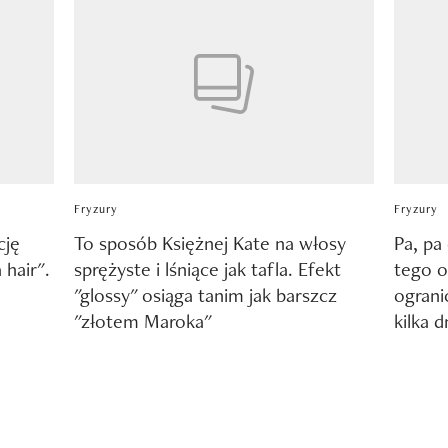
Fryzury
Fryzury
cję
To sposób Księżnej Kate na włosy
Pa, pa
 hair".
sprężyste i lśniące jak tafla. Efekt
tego o
"glossy" osiąga tanim jak barszcz
ograni
"złotem Maroka"
kilka d