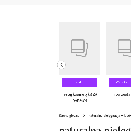
Pokazywanie elementów od 1 do 6 z 
previous element
Laureaci
Testuj
Wyniki t
100 zestawów
Testuj kosmetyki! ZA
100 zest
DARMO!
Strona główna
naturalna pielęgnacja włos
naturalna pielę