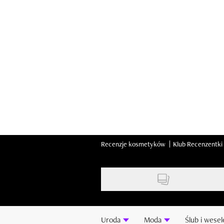
Skip
to
main
content
Recenzje kosmetyków
Klub Recenzentki
Uroda
Moda
Ślub i wesel