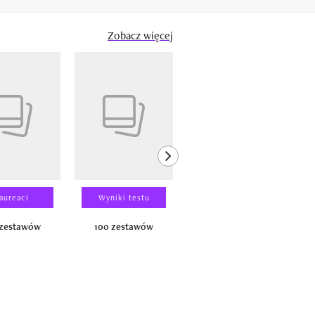
Zobacz więcej
next element
aureaci
Wyniki testu
Wyniki testu
 zestawów
100 zestawów
100 produktów