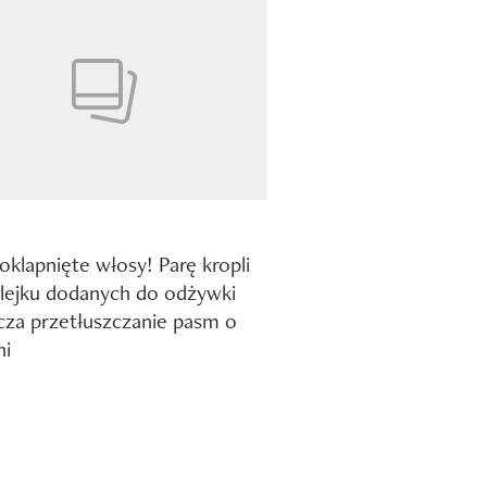
 oklapnięte włosy! Parę kropli
lejku dodanych do odżywki
cza przetłuszczanie pasm o
ni