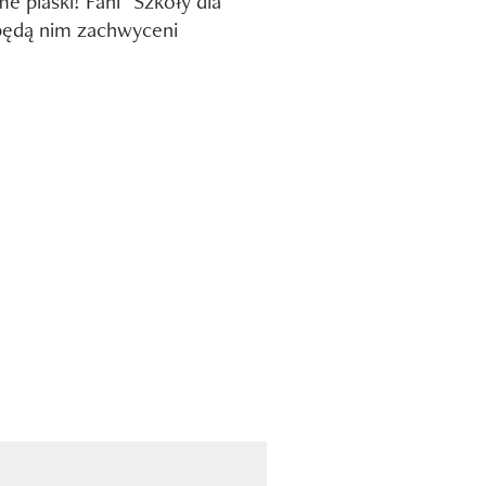
e piaski! Fani "Szkoły dla
 będą nim zachwyceni