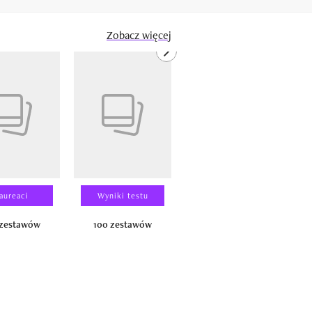
Zobacz więcej
next element
aureaci
Wyniki testu
Wyniki testu
 zestawów
100 zestawów
100 produktów