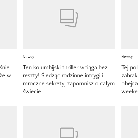
Newsy
Newsy
iśnie
Ten kolumbijski thriller wciąga bez
Tej po
 że w
reszty! Śledząc rodzinne intrygi i
zabrak
mroczne sekrety, zapomnisz o całym
obejrz
świecie
weeke