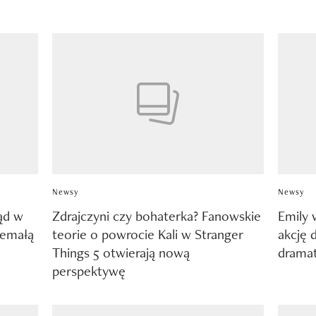
Newsy
Newsy
ąd w
Zdrajczyni czy bohaterka? Fanowskie
Emily 
iemałą
teorie o powrocie Kali w Stranger
akcję 
Things 5 otwierają nową
dramat
perspektywę