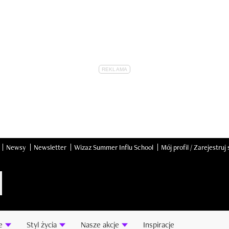
Newsy
Newsletter
Wizaz Summer Influ School
Mój profil / Zarejestruj 
e
Styl życia
Nasze akcje
Inspiracje