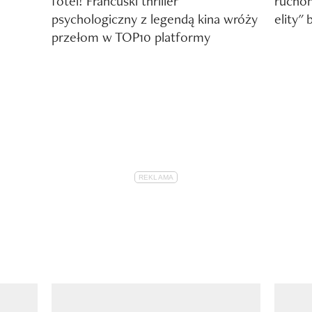
fotel! Francuski thriller
ruchom
psychologiczny z legendą kina wróży
elity"
przełom w TOP10 platformy