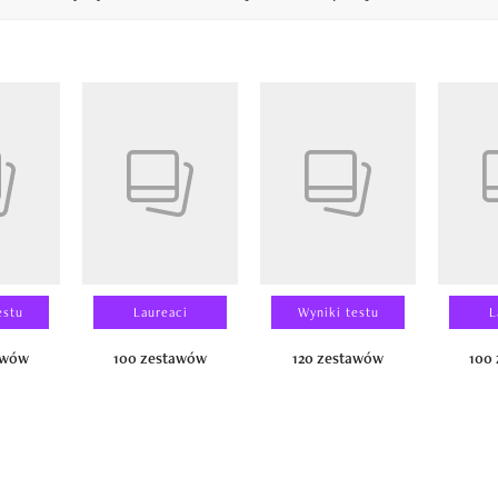
14
estu
Laureaci
Wyniki testu
L
awów
100 zestawów
120 zestawów
100