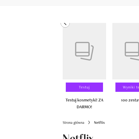
previous element
Pokazywanie elementów od 1 do 6 z 
Laureaci
Testuj
Wyniki t
100 zestawów
Testuj kosmetyki! ZA
100 zest
DARMO!
Strona główna
Netflix
Netflix