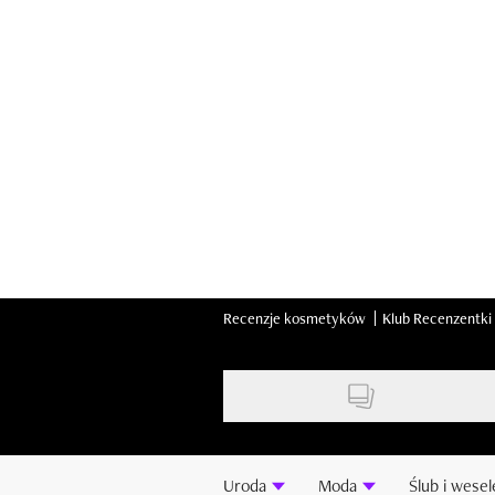
Skip
to
main
content
Recenzje kosmetyków
Klub Recenzentki
Uroda
Moda
Ślub i wesel