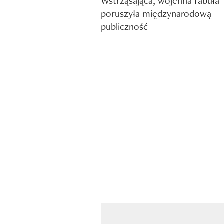
Wstrząsająca, wojenna fabuła
poruszyła międzynarodową
publiczność