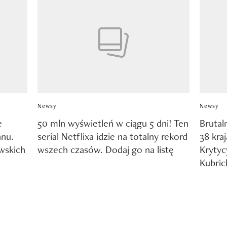
Newsy
Newsy
e
50 mln wyświetleń w ciągu 5 dni! Ten
Brutaln
anu.
serial Netflixa idzie na totalny rekord
38 kra
wskich
wszech czasów. Dodaj go na listę
Krytyc
Kubric