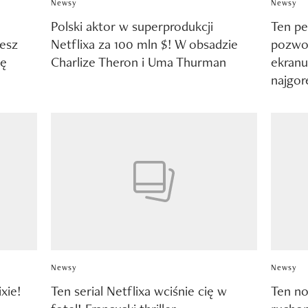
Newsy
Newsy
Polski aktor w superprodukcji
Ten peł
iesz
Netflixa za 100 mln $! W obsadzie
pozwol
nę
Charlize Theron i Uma Thurman
ekranu
najgor
Newsy
Newsy
ixie!
Ten serial Netflixa wciśnie cię w
Ten no