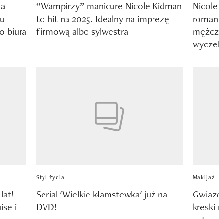
na
“Wampirzy” manicure Nicole Kidman
Nicole
lu
to hit na 2025. Idealny na imprezę
roman
o biura
firmową albo sylwestra
mężczy
wyczek
Styl życia
Makijaż
lat!
Serial 'Wielkie kłamstewka' już na
Gwiazd
ise i
DVD!
kreski