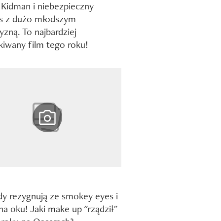
 Kidman i niebezpieczny
s z dużo młodszym
zną. To najbardziej
iwany film tego roku!
y rezygnują ze smokey eyes i
 na oku! Jaki make up "rządził"