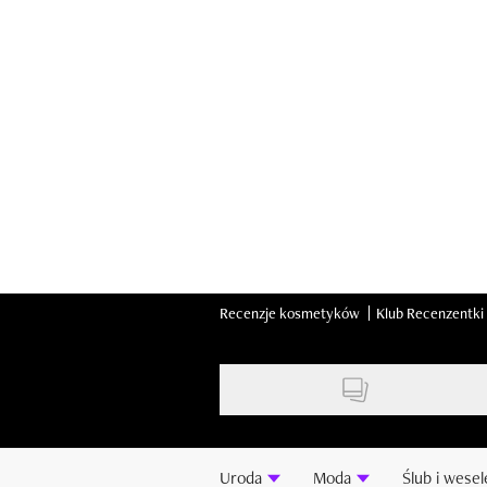
Skip
to
main
content
Recenzje kosmetyków
Klub Recenzentki
Uroda
Moda
Ślub i wesel