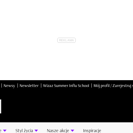
Newsy
Newsletter
Wizaz Summer Influ School
Mój profil / Zarejestruj 
e
Styl życia
Nasze akcje
Inspiracje