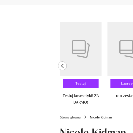
Pokazywanie elementów od 1 do 6 z 
previous element
Wyniki testu
Testuj
Laurea
100 zestawów
Testuj kosmetyki! ZA
100 zest
DARMO!
Strona główna
Nicole Kidman
Nicole Kidman