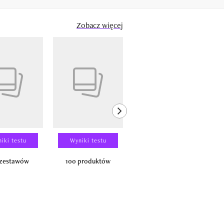
Zobacz więcej
next element
iki testu
Wyniki testu
Wyniki testu
 zestawów
100 produktów
150 zestawów