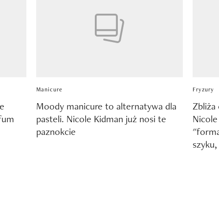
Manicure
Fryzury
ce
Moody manicure to alternatywa dla
Zbliża 
rfum
pasteli. Nicole Kidman już nosi te
Nicole
paznokcie
"forma
szyku, 