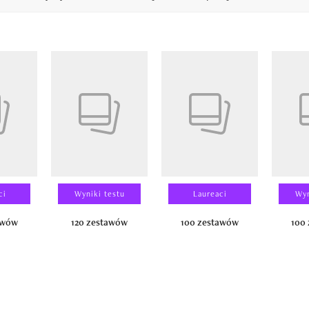
14
ci
Wyniki testu
Laureaci
Wyn
awów
120 zestawów
100 zestawów
100