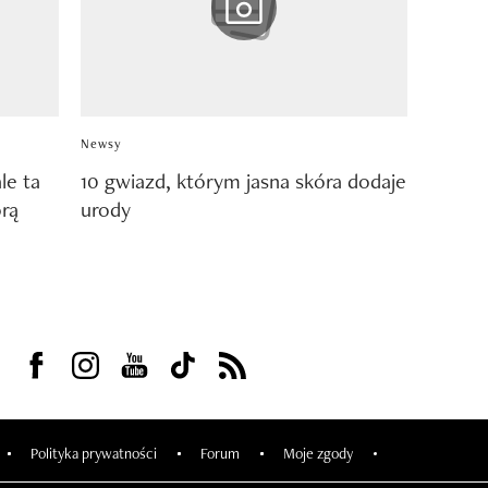
Newsy
le ta
10 gwiazd, którym jasna skóra dodaje
órą
urody
Visit us on Facebook
Visit us on Instagram
Visit us on Youtube
Visit us on Tiktok
Visit us on Rss
Polityka prywatności
Forum
Moje zgody