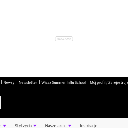
Newsy
Newsletter
Wizaz Summer Influ School
Mój profil / Zarejestruj 
e
Styl życia
Nasze akcje
Inspiracje