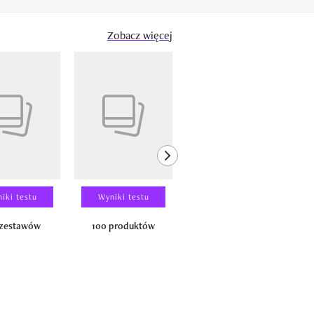
Zobacz więcej
next element
iki testu
Wyniki testu
Wyniki testu
 zestawów
100 produktów
150 zestawów