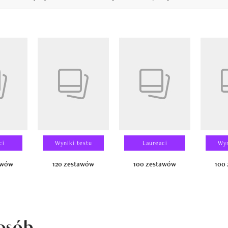
14
ci
Wyniki testu
Laureaci
Wyn
awów
120 zestawów
100 zestawów
100
osób