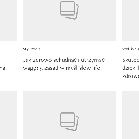
Styl życia
Styl życi
Jak zdrowo schudnąć i utrzymać
Skutec
 na
wagę? 5 zasad w myśl 'slow life'
dzięki
zdrowo