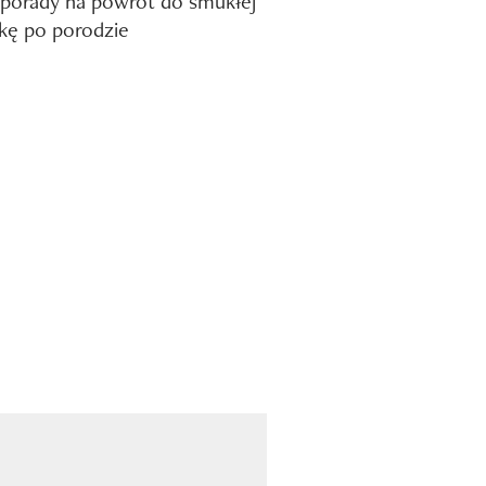
i porady na powrót do smukłej
kę po porodzie