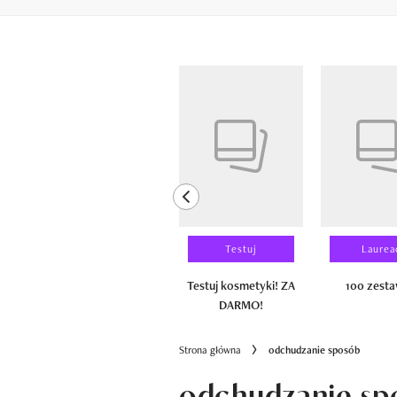
Pokazywanie elementów od 1 do 6 z 
previous element
Wyniki testu
Testuj
Laurea
100 zestawów
Testuj kosmetyki! ZA
100 zest
DARMO!
Strona główna
odchudzanie sposób
odchudzanie sp