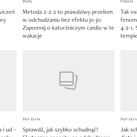
Diety
Fitness
wiczeń
Metoda 2-2-2 to prawdziwy przełom
Tak os
óry
w odchudzaniu bez efektu jo-jo.
fenom
Zapomnij o katorżniczym cardio w te
4-2-1.
wakacje
tempi
Styl życia
Styl życi
 i ud –
Sprawdź, jak szybko schudnąć!
Jak sc