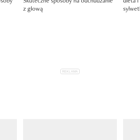
osoby
Skuteczne sposoby na odchudzanie
dieta 
z głową
sylwet