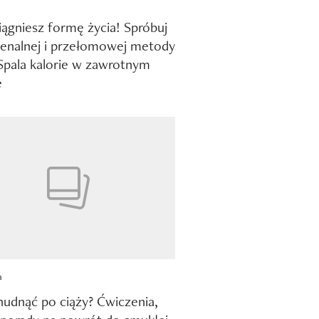
iągniesz formę życia! Spróbuj
enalnej i przełomowej metody
 Spala kalorie w zawrotnym
e
a
hudnąć po ciąży? Ćwiczenia,