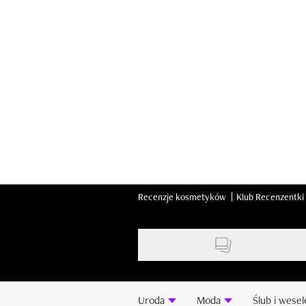
Skip
to
main
content
Recenzje kosmetyków
Klub Recenzentki
Uroda
Moda
Ślub i wesel