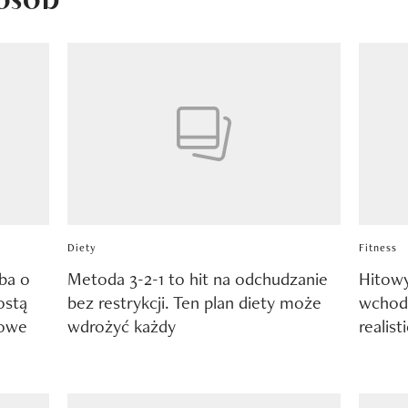
Diety
Fitness
dba o
Metoda 3-2-1 to hit na odchudzanie
Hitowy
ostą
bez restrykcji. Ten plan diety może
wchodz
sowe
wdrożyć każdy
realis