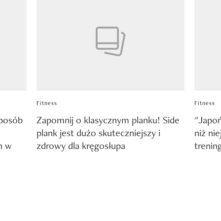
Fitness
Fitness
posób
Zapomnij o klasycznym planku! Side
"Japoń
.
plank jest dużo skuteczniejszy i
niż ni
h w
zdrowy dla kręgosłupa
trenin