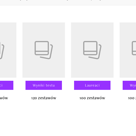
14
ci
Wyniki testu
Laureaci
Wyn
awów
120 zestawów
100 zestawów
100