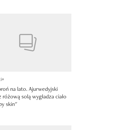
cja
broń na lato. Ajurwedyjski
z różową solą wygładza ciało
by skin"