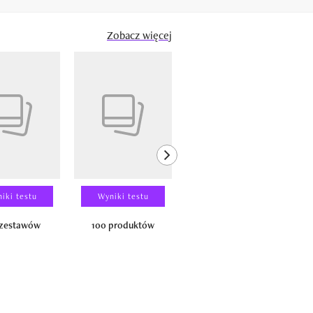
Zobacz więcej
next element
iki testu
Wyniki testu
Wyniki testu
 zestawów
100 produktów
150 zestawów