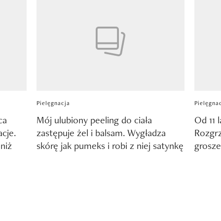
Pielęgnacja
Pielęgna
ca
Mój ulubiony peeling do ciała
Od 11 
acje.
zastępuje żel i balsam. Wygładza
Rozgr
 niż
skórę jak pumeks i robi z niej satynkę
grosze