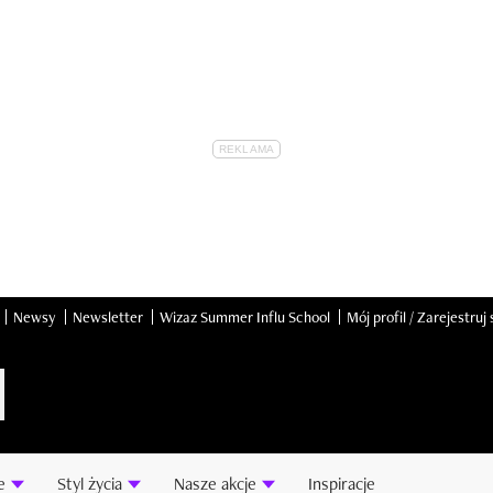
Newsy
Newsletter
Wizaz Summer Influ School
Mój profil / Zarejestruj 
e
Styl życia
Nasze akcje
Inspiracje