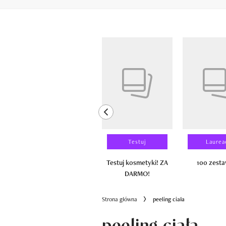
Pokazywanie elementów od 1 do 6 z 
previous element
Wyniki testu
Testuj
Laurea
100 zestawów
Testuj kosmetyki! ZA
100 zest
DARMO!
Strona główna
peeling ciała
peeling ciała