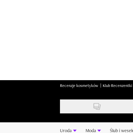
Skip
to
main
content
Recenzje kosmetyków
Klub Recenzentki
Uroda
Moda
Ślub i wesel