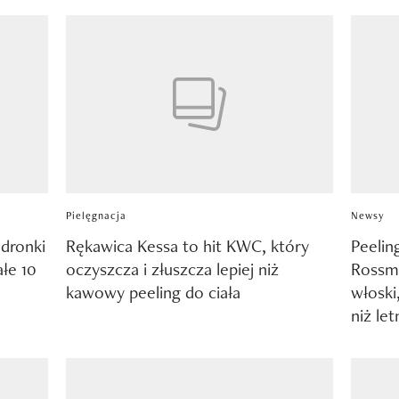
Pielęgnacja
Newsy
edronki
Rękawica Kessa to hit KWC, który
Peelin
ałe 10
oczyszcza i złuszcza lepiej niż
Rossma
kawowy peeling do ciała
włoski
niż le