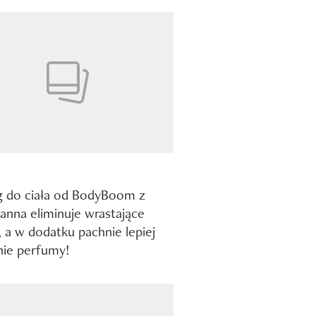
g do ciała od BodyBoom z
nna eliminuje wrastające
, a w dodatku pachnie lepiej
tnie perfumy!