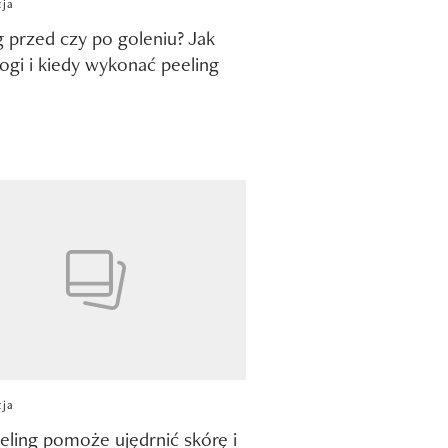
cja
g przed czy po goleniu? Jak
nogi i kiedy wykonać peeling
cja
eling pomoże ujędrnić skórę i