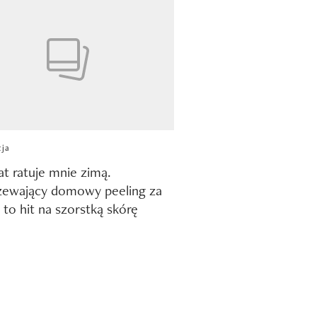
cja
lat ratuje mnie zimą.
zewający domowy peeling za
 to hit na szorstką skórę