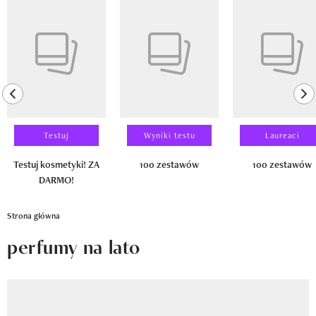
Newsletter
Pokazywanie elementu 1 z 14
Wizaz Summer Influ School
Mój profil / Zarejestruj się
previous element
ne
Testuj
Wyniki testu
Laureaci
Testuj kosmetyki! ZA
100 zestawów
100 zestawów
DARMO!
Strona główna
perfumy na lato