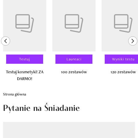
Newsletter
Pokazywanie elementu 1 z 14
Wizaz Summer Influ School
Mój profil / Zarejestruj się
previous element
ne
Testuj
Laureaci
Wyniki testu
Testuj kosmetyki! ZA
100 zestawów
120 zestawów
DARMO!
Strona główna
Pytanie na Śniadanie