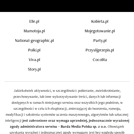
Elle.pl
Kobieta.pl
Mamotoja.pl
Mojegotowanie.pl
National-geographic.pl
Party.pl
Polki.pl
Przyslijprzepis.pl
Viva.pl
Cocolita
Story.pl
Jakiekolwiek aktywności, w szczególności: pobieranie, zwielokrotnianie,
przechowywanie, lub inne wykorzystywanie treści, danych lub informacji
dostępnych w ramach niniejszego serwisu oraz wszystkich jego podstron, w
szczególności w celu ich eksploracji, zmierzającej do tworzenia, rozwoju,
modyfikacji i szkolenia systemów uczenia maszynowego, algorytmów lub sztucznej
inteligencji
jest zabronione oraz wymaga uprzedniej, jednoznacznie wyrażonej
zgody administratora serwisu – Burda Media Polska sp. z o.o.
Obowiązek
uzyskania wyraźnej i jednoznacznej zgody wymagany jest bez względu sposób