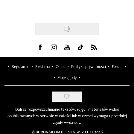
Visit us on Facebook
Visit us on Instagram
Visit us on Youtube
Visit us on Tiktok
Visit us on Rss
Regulamin
Reklama
O nas
Polityka prywatności
Forum
Moje zgody
Dalsze rozpowszechnianie tekstów, zdjęć i materiałów wideo
opublikowanych w serwisie w całości lub w części wymaga uprzedniej
zgody wydawcy.
©
BURDA MEDIA POLSKA SP. Z O. O. 2026