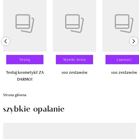
Newsletter
Pokazywanie elementu 1 z 14
Wizaz Summer Influ School
Mój profil / Zarejestruj się
previous element
ne
Testuj
Wyniki testu
Laureaci
Testuj kosmetyki! ZA
100 zestawów
100 zestawów
DARMO!
Strona główna
szybkie opalanie