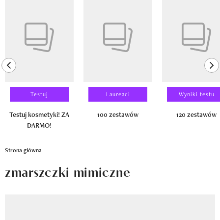
Newsletter
Pokazywanie elementu 1 z 14
Wizaz Summer Influ School
Mój profil / Zarejestruj się
previous element
ne
Testuj
Laureaci
Wyniki testu
Testuj kosmetyki! ZA
100 zestawów
120 zestawów
DARMO!
Strona główna
zmarszczki mimiczne