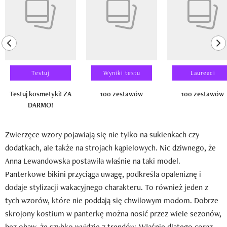
previous element
ne
Testuj
Wyniki testu
Laureaci
Testuj kosmetyki! ZA
100 zestawów
100 zestawów
DARMO!
Zwierzęce wzory pojawiają się nie tylko na sukienkach czy
dodatkach, ale także na strojach kąpielowych. Nic dziwnego, że
Anna Lewandowska postawiła właśnie na taki model.
Panterkowe bikini przyciąga uwagę, podkreśla opaleniznę i
dodaje stylizacji wakacyjnego charakteru. To również jeden z
tych wzorów, które nie poddają się chwilowym modom. Dobrze
skrojony kostium w panterkę można nosić przez wiele sezonów,
bez obaw, że szybko wyjdzie z trendów. Właśnie dlatego coraz