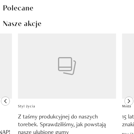
Polecane
Nasze akcje
Pokazywanie elementu 1 z 8
previous element
ne
Styl życia
Moda
Z taśmy produkcyjnej do naszych
15 la
torebek. Sprawdziliśmy, jak powstają
znak
SNAP!
nasze ulubione gumy