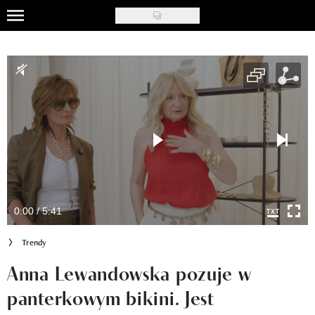
Skip
to
Uroda
main
content
Moda
Ślub i wesele
Styl życia
Nasze akcje
Inspiracje
0:00 / 5:41
Recenzje kosmetyków
Trendy
Klub Recenzentki
Anna Lewandowska pozuje w
panterkowym bikini. Jest
Newsy