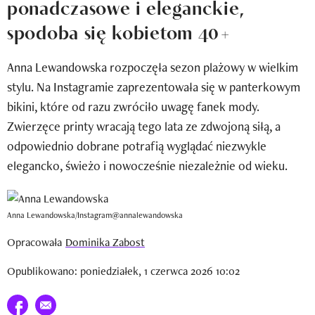
ponadczasowe i eleganckie,
Newsletter
spodoba się kobietom 40+
Wizaz Summer Influ School
Anna Lewandowska rozpoczęła sezon plażowy w wielkim
Mój profil / Zarejestruj się
stylu. Na Instagramie zaprezentowała się w panterkowym
bikini, które od razu zwróciło uwagę fanek mody.
Zwierzęce printy wracają tego lata ze zdwojoną siłą, a
odpowiednio dobrane potrafią wyglądać niezwykle
elegancko, świeżo i nowocześnie niezależnie od wieku.
Anna Lewandowska/Instagram@annalewandowska
Opracowała
Dominika Zabost
Opublikowano: poniedziałek, 1 czerwca 2026 10:02
Udostępnij na facebook
E-mail do przyjaciela