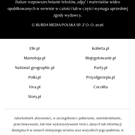
Dalsze rozpowszechnianie tekstów, zdjęć i materiałów wideo
opublikowanych w serwisie w całości lub w części wymaga uprzedniej
zgody wydawcy.
©
BURDA MEDIA POLSKA SP. Z O. O. 2026
Elle.pl
Kobieta.pl
Mamotoja.pl
Mojegotowanie.pl
National-geographic.pl
Party.pl
Polki.pl
Przyslijprzepis.pl
Viva.pl
Cocolita
Story.pl
Jakiekolwiek aktywności, w szczególności: pobieranie, zwielokrotnianie,
przechowywanie, lub inne wykorzystywanie treści, danych lub informacji
dostępnych w ramach niniejszego serwisu oraz wszystkich jego podstron, w