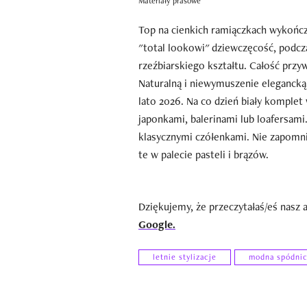
Materiały prasowe
Top na cienkich ramiączkach wykończ
"total lookowi" dziewczęcość, podcz
rzeźbiarskiego kształtu. Całość przy
Naturalną i niewymuszenie eleganck
lato 2026. Na co dzień biały komplet 
japonkami, balerinami lub loafersami
klasycznymi czółenkami. Nie zapomni
te w palecie pasteli i brązów.
Dziękujemy, że przeczytałaś/eś nasz 
Google.
letnie stylizacje
modna spódni