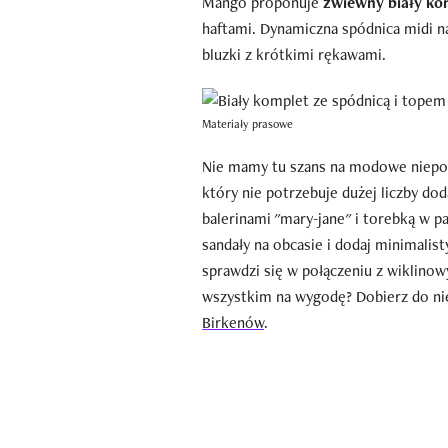
Mango proponuje
zwiewny biały ko
haftami. Dynamiczna spódnica midi n
bluzki z krótkimi rękawami.
Materiały prasowe
Nie mamy tu szans na modowe niepow
który nie potrzebuje dużej liczby do
balerinami "mary-jane" i torebką w p
sandały na obcasie i dodaj minimalist
sprawdzi się w połączeniu z wiklino
wszystkim na wygodę? Dobierz do ni
Birkenów
.