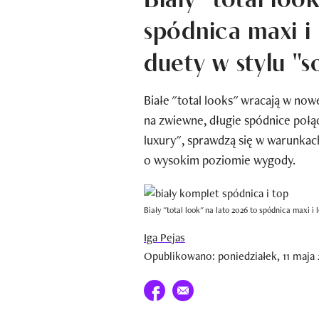
spódnica maxi i
duety w stylu "s
Białe "total looks" wracają w now
na zwiewne, długie spódnice połą
luxury", sprawdzą się w warunkac
o wysokim poziomie wygody.
Biały "total look" na lato 2026 to spódnica maxi i
Iga Pejas
Opublikowano: poniedziałek, 11 maja 
Udostępnij na facebook
E-mail do przyjaciela