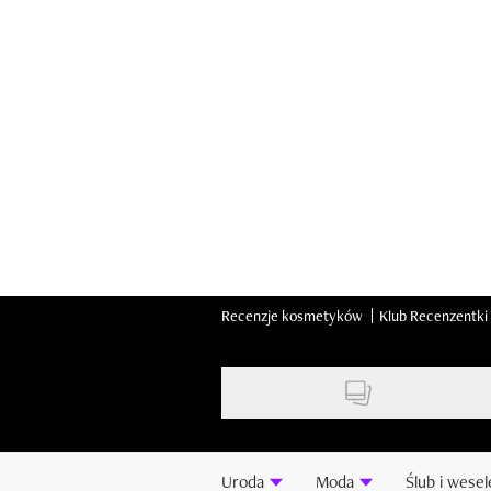
Skip
to
main
content
Recenzje kosmetyków
Klub Recenzentki
Uroda
Moda
Ślub i wesel