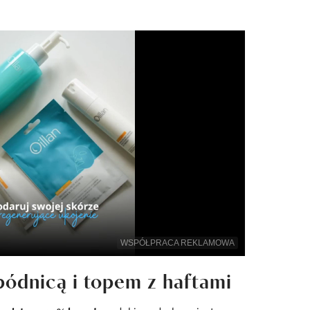
WSPÓŁPRACA REKLAMOWA
pódnicą i topem z haftami