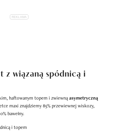
 z wiązaną spódnicą i
tkim, haftowanym topem i zwiewną
asymetryczną
etce maxi znajdziemy 85% przewiewnej wiskozy,
00% bawełny.