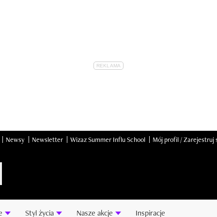
Newsy
Newsletter
Wizaz Summer Influ School
Mój profil / Zarejestruj 
e
Styl życia
Nasze akcje
Inspiracje