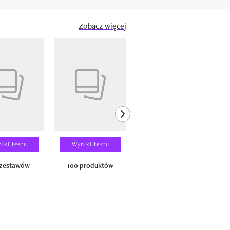
Zobacz więcej
next element
iki testu
Wyniki testu
Wyniki testu
 zestawów
100 produktów
150 zestawów