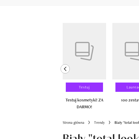
Pokazywanie elementów od 1 do 6 z 
previous element
Wyniki testu
Testuj
Laurea
100 zestawów
Testuj kosmetyki! ZA
100 zest
DARMO!
Strona główna
Trendy
Biały "total lo
Biały "total loo