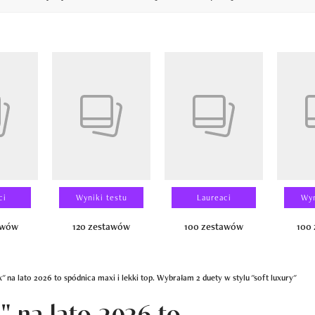
14
ci
Wyniki testu
Laureaci
Wyn
awów
120 zestawów
100 zestawów
100
ok" na lato 2026 to spódnica maxi i lekki top. Wybrałam 2 duety w stylu "soft luxury"
k" na lato 2026 to