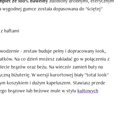
mplet ze 100% bawełny
zdobiony drobnymi, eterycznym
a wygodnej gumce została dopasowana do "ściętej"
odzenie - zestaw buduje pełny i dopracowany look,
datków. Na co dzień możesz zakładać go w połączeniu z
alecie brązów oraz beżu. Na wieczór zamień buty na
yczną biżuterię. W wersji kurortowej biały "total look"
wym koszykiem i dużym kapeluszem. Stawiasz przede
ego brązowe lub beżowe mule w stylu
kultowych