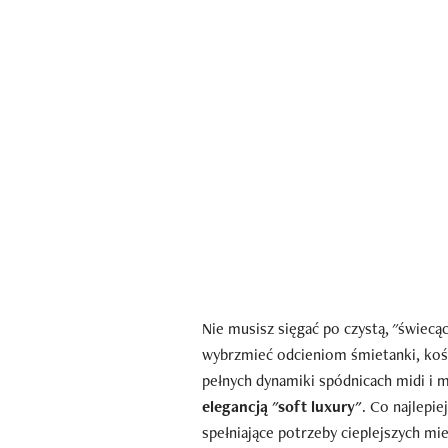
Nie musisz sięgać po czystą, "świecą
wybrzmieć odcieniom śmietanki, kośc
pełnych dynamiki spódnicach midi i 
elegancją "soft luxury"
. Co najlepi
spełniające potrzeby cieplejszych mi