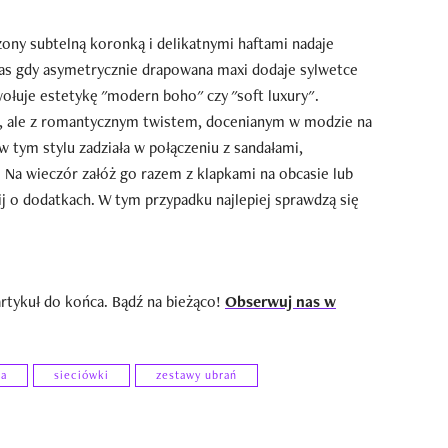
ony subtelną koronką i delikatnymi haftami nadaje
as gdy asymetrycznie drapowana maxi dodaje sylwetce
wołuje estetykę "modern boho" czy "soft luxury".
ą, ale z romantycznym twistem, docenianym w modzie na
w tym stylu zadziała w połączeniu z sandałami,
. Na wieczór załóż go razem z klapkami na obcasie lub
j o dodatkach. W tym przypadku najlepiej sprawdzą się
artykuł do końca. Bądź na bieżąco!
Obserwuj nas w
ca
sieciówki
zestawy ubrań