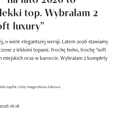
 lekki top. Wybrałam 2
oft luxury"
ej, o wiele elegantszej wersji. Latem 2026 stawiamy
czone z lekkimi topami. Trochę boho, trochę "soft
h miejskich oraz w kurorcie. Wybrałam 2 komplety
 lekki top/fot. Getty Images/Alena Zakirova
2026 16:18