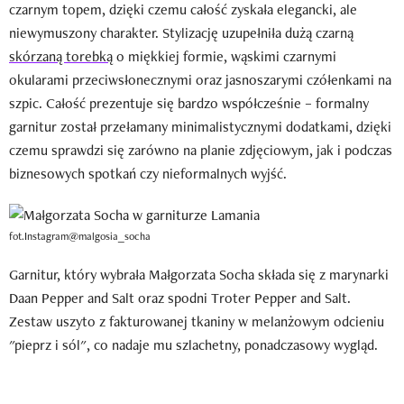
czarnym topem, dzięki czemu całość zyskała elegancki, ale
niewymuszony charakter. Stylizację uzupełniła dużą czarną
skórzaną torebką
o miękkiej formie, wąskimi czarnymi
okularami przeciwsłonecznymi oraz jasnoszarymi czółenkami na
szpic. Całość prezentuje się bardzo współcześnie – formalny
garnitur został przełamany minimalistycznymi dodatkami, dzięki
czemu sprawdzi się zarówno na planie zdjęciowym, jak i podczas
biznesowych spotkań czy nieformalnych wyjść.
fot.Instagram@malgosia_socha
Garnitur, który wybrała Małgorzata Socha składa się z marynarki
Daan Pepper and Salt oraz spodni Troter Pepper and Salt.
Zestaw uszyto z fakturowanej tkaniny w melanżowym odcieniu
"pieprz i sól", co nadaje mu szlachetny, ponadczasowy wygląd.