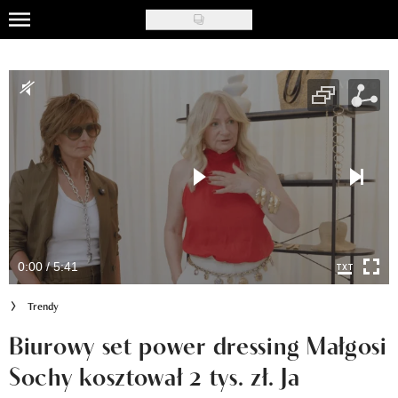
Skip
to
Uroda
main
content
Moda
Ślub i wesele
Styl życia
Nasze akcje
Inspiracje
0:00 / 5:41
Recenzje kosmetyków
Trendy
Klub Recenzentki
Biurowy set power dressing Małgosi
Sochy kosztował 2 tys. zł. Ja
Newsy