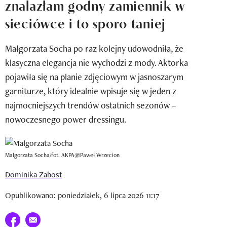
znalazłam godny zamiennik w
Newsletter
sieciówce i to sporo taniej
Wizaz Summer Influ School
Małgorzata Socha po raz kolejny udowodniła, że
Mój profil / Zarejestruj się
klasyczna elegancja nie wychodzi z mody. Aktorka
pojawiła się na planie zdjęciowym w jasnoszarym
garniturze, który idealnie wpisuje się w jeden z
najmocniejszych trendów ostatnich sezonów –
nowoczesnego power dressingu.
Małgorzata Socha/fot. AKPA@Paweł Wrzecion
Dominika Zabost
Opublikowano: poniedziałek, 6 lipca 2026 11:17
Udostępnij na facebook
E-mail do przyjaciela