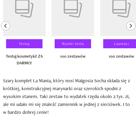
previous element
ne
Testuj
Wyniki testu
Laureaci
Testuj kosmetyki! ZA
100 zestawów
100 zestawów
DARMO!
Szary komplet La Mania, który nosi Małgosia Socha składa się z
krótkiej, konstrukcyjnej marynarki oraz szerokich spodni z
wysokim stanem. Taki zestaw to wydatek rzędu około 2 tys. zł,
ale mi udało mi się znaleźć zamiennik w jednej z sieciówek. I to
w bardzo dobrej cenie!