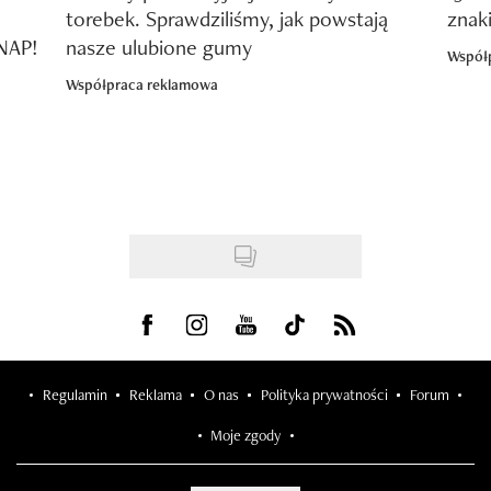
torebek. Sprawdziliśmy, jak powstają
znak
SNAP!
nasze ulubione gumy
Współ
Współpraca reklamowa
Visit us on Facebook
Visit us on Instagram
Visit us on Youtube
Visit us on Tiktok
Visit us on Rss
Regulamin
Reklama
O nas
Polityka prywatności
Forum
Moje zgody