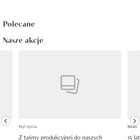
Polecane
Nasze akcje
Pokazywanie elementu 1 z 8
previous element
ne
Styl życia
Moda
Z taśmy produkcyjnej do naszych
15 la