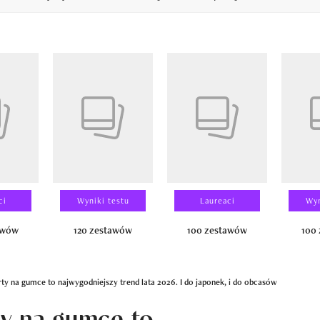
14
ci
Wyniki testu
Laureaci
Wyn
awów
120 zestawów
100 zestawów
100
y na gumce to najwygodniejszy trend lata 2026. I do japonek, i do obcasów
y na gumce to