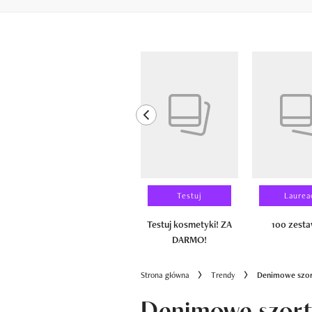
Pokazywanie elementów od 1 do 6 z 
previous element
Wyniki testu
Testuj
Laurea
100 zestawów
Testuj kosmetyki! ZA
100 zest
DARMO!
Strona główna
Trendy
Denimowe szort
Denimowe szort