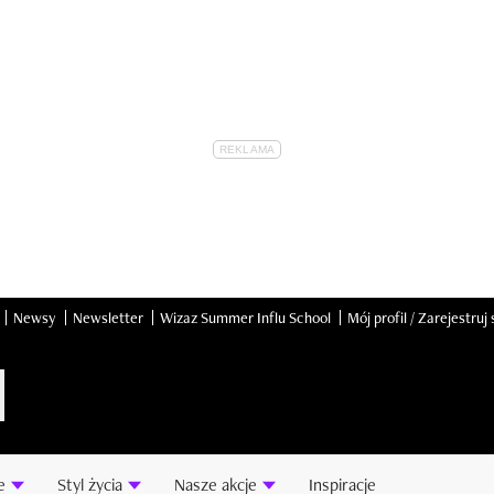
Newsy
Newsletter
Wizaz Summer Influ School
Mój profil / Zarejestruj 
e
Styl życia
Nasze akcje
Inspiracje