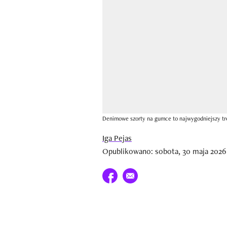
Denimowe szorty na gumce to najwygodniejszy tre
Iga Pejas
Opublikowano: sobota, 30 maja 2026
Udostępnij na facebook
E-mail do przyjaciela