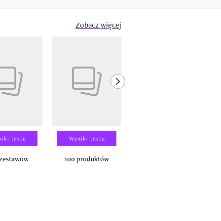
Zobacz więcej
next element
iki testu
Wyniki testu
Wyniki testu
 zestawów
100 produktów
150 zestawów