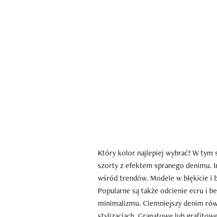
Który kolor najlepiej wybrać? W tym
szorty z efektem spranego denimu. I
wśród trendów. Modele w błękicie i b
Popularne są także odcienie ecru i b
minimalizmu. Ciemniejszy denim rów
stylizacjach. Granatowe lub grafito