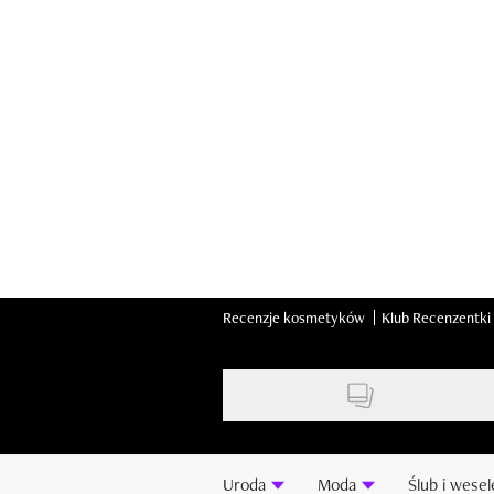
Skip
to
main
content
Recenzje kosmetyków
Klub Recenzentki
Uroda
Moda
Ślub i wesel