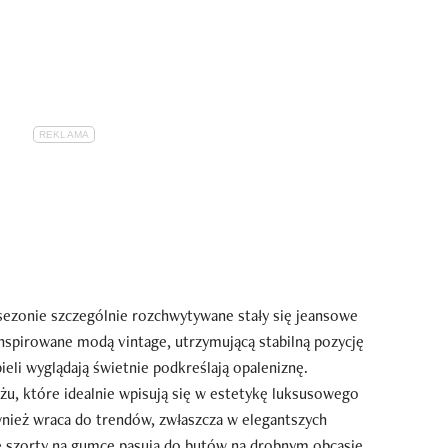
 sezonie szczególnie rozchwytywane stały się jeansowe
nspirowane modą vintage, utrzymującą stabilną pozycję
ieli wyglądają świetnie podkreślają opaleniznę.
eżu, które idealnie wpisują się w estetykę luksusowego
nież wraca do trendów, zwłaszcza w elegantszych
we szorty na gumce pasują do butów na drobnym obcasie,