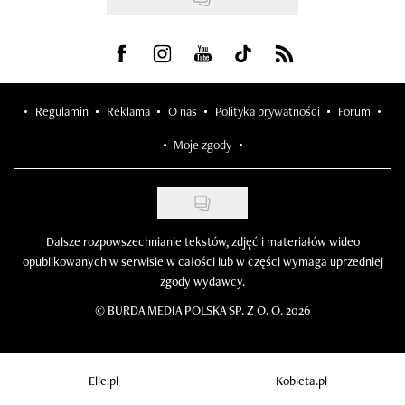
Visit us on Facebook
Visit us on Instagram
Visit us on Youtube
Visit us on Tiktok
Visit us on Rss
Regulamin
Reklama
O nas
Polityka prywatności
Forum
Moje zgody
Dalsze rozpowszechnianie tekstów, zdjęć i materiałów wideo
opublikowanych w serwisie w całości lub w części wymaga uprzedniej
zgody wydawcy.
©
BURDA MEDIA POLSKA SP. Z O. O. 2026
Elle.pl
Kobieta.pl