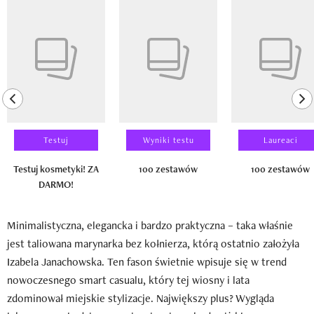
Pokazywanie elementu 1 z 14
previous element
ne
Testuj
Wyniki testu
Laureaci
Testuj kosmetyki! ZA
100 zestawów
100 zestawów
DARMO!
Minimalistyczna, elegancka i bardzo praktyczna – taka właśnie
jest taliowana marynarka bez kołnierza, którą ostatnio założyła
Izabela Janachowska. Ten fason świetnie wpisuje się w trend
nowoczesnego smart casualu, który tej wiosny i lata
zdominował miejskie stylizacje. Największy plus? Wygląda