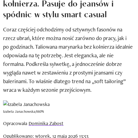
kołnierza. Pasuje do jeansów i
Newsletter
spódnic w stylu smart casual
Wizaz Summer Influ School
Coraz częściej odchodzimy od sztywnych fasonów na
Mój profil / Zarejestruj się
rzecz ubrań, które można nosić zarówno do pracy, jak i
po godzinach. Taliowana marynarka bez kołnierza idealnie
odpowiada na tę potrzebę. Jest elegancka, ale nie
formalna. Podkreśla sylwetkę, a jednocześnie dobrze
wygląda nawet w zestawieniu z prostymi jeansami czy
balerinami. To właśnie dlatego trend na „soft tailoring”
wraca w każdym sezonie przejściowym.
Izabela Janachowska/AKPA
Opracowała
Dominika Zabost
Opublikowano: wtorek, 12 maja 2026 13:53