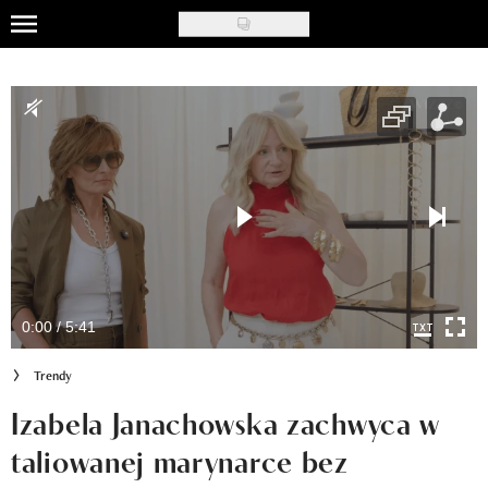
Skip
to
Uroda
main
content
Moda
Ślub i wesele
Styl życia
Nasze akcje
Inspiracje
0:00 / 5:41
Recenzje kosmetyków
Trendy
Klub Recenzentki
Izabela Janachowska zachwyca w
taliowanej marynarce bez
Newsy