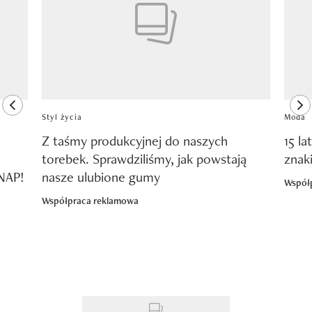
previous element
ne
Styl życia
Moda
Z taśmy produkcyjnej do naszych
15 la
torebek. Sprawdziliśmy, jak powstają
znak
SNAP!
nasze ulubione gumy
Współ
Współpraca reklamowa