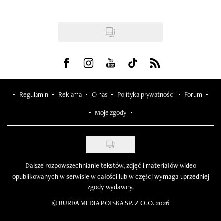
Visit us on Facebook
Visit us on Instagram
Visit us on Youtube
Visit us on Tiktok
Visit us on Rss
Regulamin
Reklama
O nas
Polityka prywatności
Forum
Moje zgody
Dalsze rozpowszechnianie tekstów, zdjęć i materiałów wideo
opublikowanych w serwisie w całości lub w części wymaga uprzedniej
zgody wydawcy.
©
BURDA MEDIA POLSKA SP. Z O. O. 2026