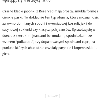
wpisujący się w estetykę lat 90.
Czarne klapki japonki z Reserved mają prostą, smukłą formę i
cienkie paski. To dokładnie ten typ obuwia, który można nosić
zarówno do lnianych spodni i oversizowej koszuli, jak i do
satynowej sukienki czy klasycznych jeansów. Sprawdzą się w
duecie z szerokimi jeansami bermudami, spódniczkami ze
wzorem "polka dot", czy dopasowanymi spodniami capri, na
punkcie których absolutnie oszalały paryskie i kopenhaskie it-
girls.