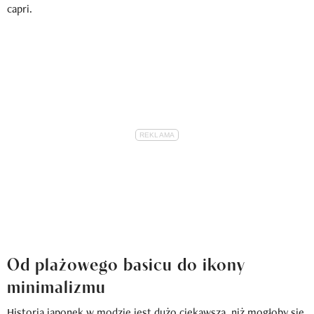
capri.
Od plażowego basicu do ikony
minimalizmu
Historia japonek w modzie jest dużo ciekawsza, niż mogłoby się