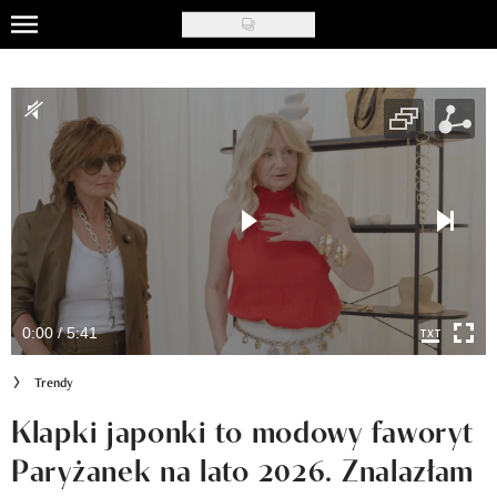
Skip
to
Uroda
main
content
Moda
Ślub i wesele
Styl życia
Nasze akcje
Inspiracje
0:00 / 5:41
Recenzje kosmetyków
Trendy
Klub Recenzentki
Klapki japonki to modowy faworyt
Paryżanek na lato 2026. Znalazłam
Newsy