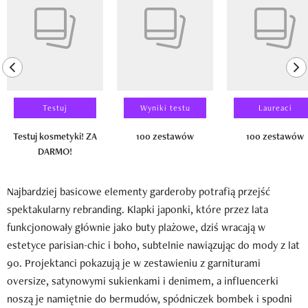
previous element
ne
Testuj
Wyniki testu
Laureaci
Testuj kosmetyki! ZA
100 zestawów
100 zestawów
DARMO!
Najbardziej basicowe elementy garderoby potrafią przejść
spektakularny rebranding. Klapki japonki, które przez lata
funkcjonowały głównie jako buty plażowe, dziś wracają w
estetyce parisian-chic i boho, subtelnie nawiązując do mody z lat
90. Projektanci pokazują je w zestawieniu z garniturami
oversize, satynowymi sukienkami i denimem, a influencerki
noszą je namiętnie do bermudów, spódniczek bombek i spodni