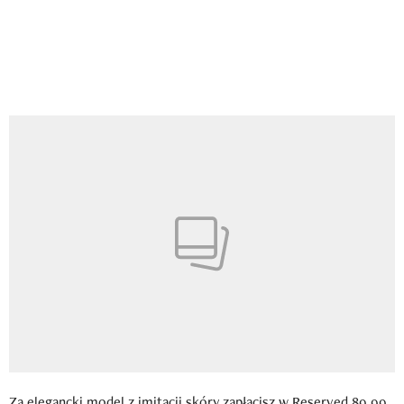
Za elegancki model z imitacji skóry zapłacisz w Reserved 89,99