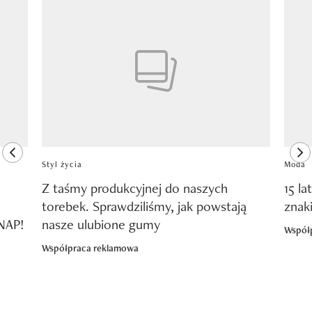
Pokazywanie elementu 1 z 8
previous element
ne
Styl życia
Moda
Z taśmy produkcyjnej do naszych
15 la
torebek. Sprawdziliśmy, jak powstają
znak
SNAP!
nasze ulubione gumy
Współ
Współpraca reklamowa