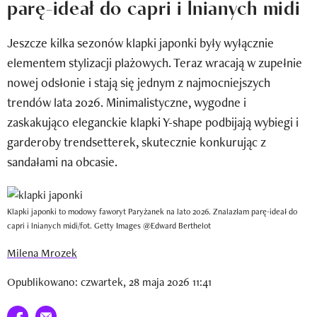
parę-ideał do capri i lnianych midi
Newsletter
Jeszcze kilka sezonów klapki japonki były wyłącznie
Wizaz Summer Influ School
elementem stylizacji plażowych. Teraz wracają w zupełnie
Mój profil / Zarejestruj się
nowej odsłonie i stają się jednym z najmocniejszych
trendów lata 2026. Minimalistyczne, wygodne i
zaskakująco eleganckie klapki Y-shape podbijają wybiegi i
garderoby trendsetterek, skutecznie konkurując z
sandałami na obcasie.
Klapki japonki to modowy faworyt Paryżanek na lato 2026. Znalazłam parę-ideał do
capri i lnianych midi/fot. Getty Images @Edward Berthelot
Milena Mrozek
Opublikowano: czwartek, 28 maja 2026 11:41
Udostępnij na facebook
E-mail do przyjaciela