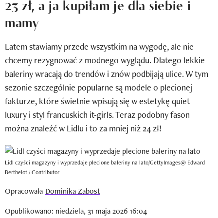
23 zł, a ja kupiłam je dla siebie i
Newsletter
mamy
Wizaz Summer Influ School
Latem stawiamy przede wszystkim na wygodę, ale nie
Mój profil / Zarejestruj się
chcemy rezygnować z modnego wyglądu. Dlatego lekkie
baleriny wracają do trendów i znów podbijają ulice. W tym
sezonie szczególnie popularne są modele o plecionej
fakturze, które świetnie wpisują się w estetykę quiet
luxury i styl francuskich it-girls. Teraz podobny fason
można znaleźć w Lidlu i to za mniej niż 24 zł!
Lidl czyści magazyny i wyprzedaje plecione baleriny na lato/GettyImages@ Edward
Berthelot / Contributor
Opracowała
Dominika Zabost
Opublikowano: niedziela, 31 maja 2026 16:04