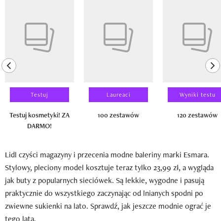
Pokazywanie elementu 1 z 14
previous element
ne
Testuj
Laureaci
Wyniki testu
Testuj kosmetyki! ZA
100 zestawów
120 zestawów
DARMO!
Lidl czyści magazyny i przecenia modne baleriny marki Esmara.
Stylowy, pleciony model kosztuje teraz tylko 23,99 zł, a wygląda
jak buty z popularnych sieciówek. Są lekkie, wygodne i pasują
praktycznie do wszystkiego zaczynając od lnianych spodni po
zwiewne sukienki na lato. Sprawdź, jak jeszcze modnie ograć je
tego lata.