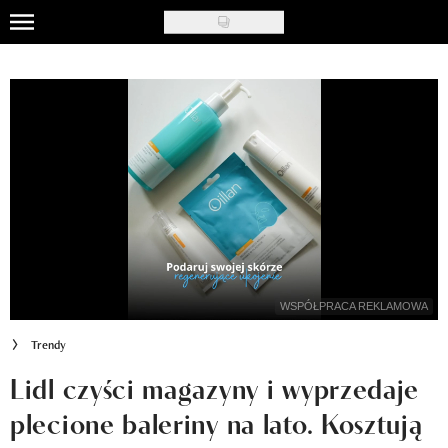
Skip
to
Uroda
main
content
Moda
Ślub i wesele
Styl życia
Nasze akcje
Inspiracje
WSPÓŁPRACA REKLAMOWA
Recenzje kosmetyków
Trendy
Klub Recenzentki
Lidl czyści magazyny i wyprzedaje
plecione baleriny na lato. Kosztują
Newsy