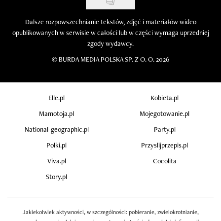
Dalsze rozpowszechnianie tekstów, zdjęć i materiałów wideo
opublikowanych w serwisie w całości lub w części wymaga uprzedniej
zgody wydawcy.
©
BURDA MEDIA POLSKA SP. Z O. O. 2026
Elle.pl
Kobieta.pl
Mamotoja.pl
Mojegotowanie.pl
National-geographic.pl
Party.pl
Polki.pl
Przyslijprzepis.pl
Viva.pl
Cocolita
Story.pl
Jakiekolwiek aktywności, w szczególności: pobieranie, zwielokrotnianie,