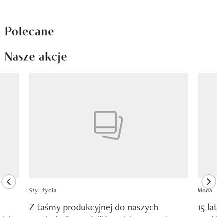
Polecane
Nasze akcje
Pokazywanie elementu 1 z 8
previous element
ne
Styl życia
Moda
Z taśmy produkcyjnej do naszych
15 la