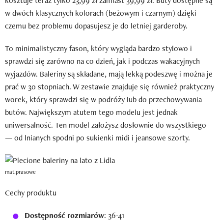
kosztuje teraz tylko 23,99 zł zamiast 39,99 zł. Buty dostępne są
w dwóch klasycznych kolorach (beżowym i czarnym) dzięki
czemu bez problemu dopasujesz je do letniej garderoby.
To minimalistyczny fason, który wygląda bardzo stylowo i
sprawdzi się zarówno na co dzień, jak i podczas wakacyjnych
wyjazdów. Baleriny są składane, mają lekką podeszwę i można je
prać w 30 stopniach. W zestawie znajduje się również praktyczny
worek, który sprawdzi się w podróży lub do przechowywania
butów. Największym atutem tego modelu jest jednak
uniwersalność. Ten model założysz dosłownie do wszystkiego
— od lnianych spodni po sukienki midi i jeansowe szorty.
mat.prasowe
Cechy produktu
Dostępność rozmiarów
: 36-41