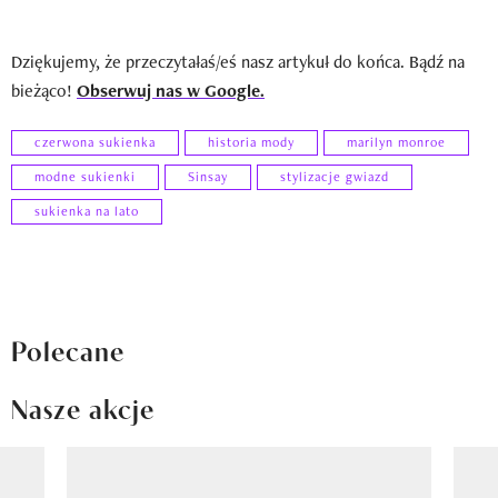
Dziękujemy, że przeczytałaś/eś nasz artykuł do końca. Bądź na
bieżąco!
Obserwuj nas w Google.
czerwona sukienka
historia mody
marilyn monroe
modne sukienki
Sinsay
stylizacje gwiazd
sukienka na lato
Polecane
Nasze akcje
Pokazywanie elementu 1 z 8