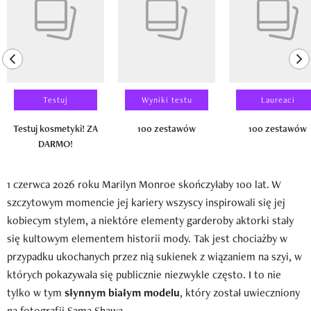
previous element
ne
Testuj
Wyniki testu
Laureaci
Testuj kosmetyki! ZA
100 zestawów
100 zestawów
DARMO!
1 czerwca 2026 roku Marilyn Monroe skończyłaby 100 lat. W
szczytowym momencie jej kariery wszyscy inspirowali się jej
kobiecym stylem, a niektóre elementy garderoby aktorki stały
się kultowym elementem historii mody. Tak jest chociażby w
przypadku ukochanych przez nią sukienek z wiązaniem na szyi, w
których pokazywała się publicznie niezwykle często. I to nie
tylko w tym
słynnym białym modelu
, który został uwieczniony
na fotografii Sama Shawa.