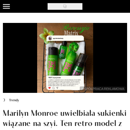
Skip
to
Uroda
main
content
Moda
Ślub i wesele
Styl życia
Nasze akcje
Inspiracje
WSPÓŁPRACA REKLAMOWA
Recenzje kosmetyków
Trendy
Klub Recenzentki
Marilyn Monroe uwielbiała sukienki
wiązane na szyi. Ten retro model z
Newsy