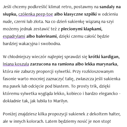
Jeśli chcemy podkreślić klimat retro, postawmy na
sandały na
słupku,
czółenka peep-toe
albo klasyczne szpilki
w odcieniu
nude, czerni lub złota. Na co dzień sukienkę wiązaną na szyi
możemy jednak zestawić też z
plecionymi klapkami,
espadrylami
albo balerinami
, dzięki czemu całość będzie
bardziej wakacyjna i swobodna.
W chłodniejszy wieczór najlepiej sprawdzi się
krótki kardigan,
lniana koszula
zarzucona na ramiona albo lekka marynarka
,
która nie zaburzy proporcji sylwetki. Przy rozkloszowanym
fasonie warto mocniej zaznaczyć talię, zwłaszcza jeśli sukienka
ma pasek lub odcięcie pod biustem. To prosty trik, dzięki
któremu sylwetka wygląda lekko, kobieco i bardzo elegancko -
dokładnie tak, jak lubiła to Marilyn.
Poniżej znajdziesz kilka propozycji sukienek z dekoltem halter,
ale w innych kolorach. Latem będziemy nosić je non stop!