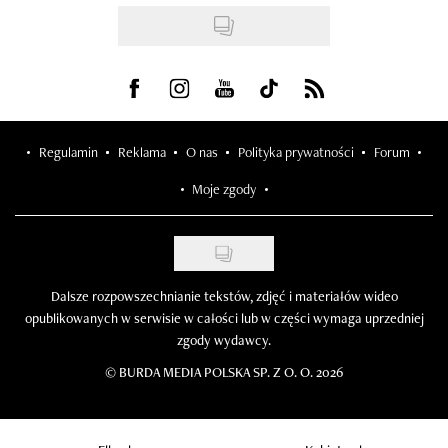
Visit us on Facebook
Visit us on Instagram
Visit us on Youtube
Visit us on Tiktok
Visit us on Rss
Regulamin
Reklama
O nas
Polityka prywatności
Forum
Moje zgody
Dalsze rozpowszechnianie tekstów, zdjęć i materiałów wideo
opublikowanych w serwisie w całości lub w części wymaga uprzedniej
zgody wydawcy.
©
BURDA MEDIA POLSKA SP. Z O. O. 2026