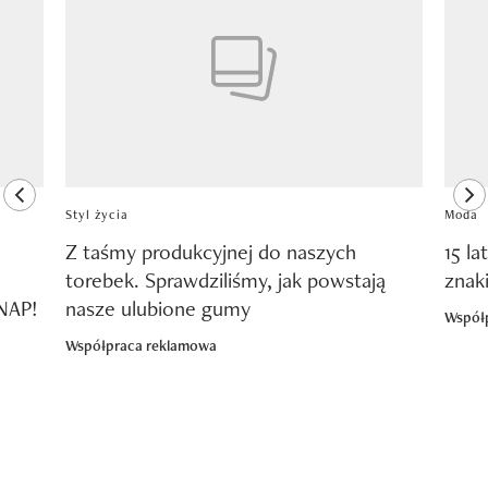
previous element
ne
Styl życia
Moda
Z taśmy produkcyjnej do naszych
15 la
torebek. Sprawdziliśmy, jak powstają
znak
SNAP!
nasze ulubione gumy
Współ
Współpraca reklamowa