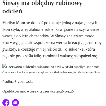
Sinsay ma obłędny rubinowy
Newsletter
odcień
Wizaz Summer Influ School
Marilyn Monroe do dziś pozostaje jedną z największych
Mój profil / Zarejestruj się
ikon stylu, a jej ulubione sukienki wiązane na szyi właśnie
wracają do letnich trendów. W Sinsay znalazłam model,
który wygląda jak współczesna wersja kreacji z garderoby
gwiazdy, a kosztuje mniej niż 60 zł. To sukienka, która
pięknie podkreśla talię, ramiona i wakacyjną opaleniznę.
Czerwona sukienka wiązana na szyi w stylu Marilyn Monroe, fot. Getty Images/Baron
Paulina Brzozowska
Opublikowano: wtorek, 2 czerwca 2026 09:26
Udostępnij na facebook
E-mail do przyjaciela