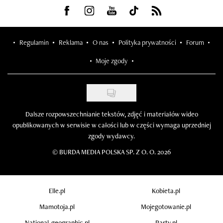
Visit us on Facebook
Visit us on Instagram
Visit us on Youtube
Visit us on Tiktok
Visit us on Rss
Regulamin
Reklama
O nas
Polityka prywatności
Forum
Moje zgody
Dalsze rozpowszechnianie tekstów, zdjęć i materiałów wideo
opublikowanych w serwisie w całości lub w części wymaga uprzedniej
zgody wydawcy.
©
BURDA MEDIA POLSKA SP. Z O. O. 2026
Elle.pl
Kobieta.pl
Mamotoja.pl
Mojegotowanie.pl
National-geographic.pl
Party.pl