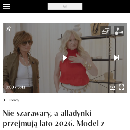
Skip
to
Uroda
main
content
Moda
Ślub i wesele
Styl życia
Nasze akcje
Inspiracje
0:00 / 5:41
Recenzje kosmetyków
Trendy
Klub Recenzentki
Nie szarawary, a alladynki
przejmują lato 2026. Model z
Newsy