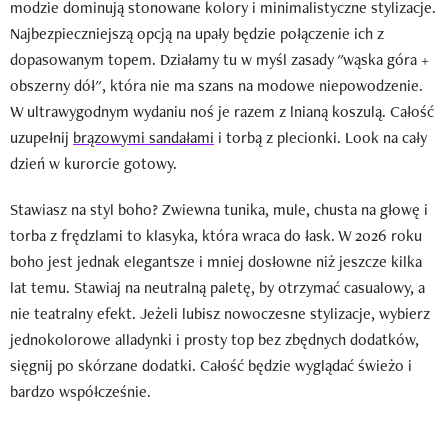
modzie dominują stonowane kolory i minimalistyczne stylizacje.
Najbezpieczniejszą opcją na upały będzie połączenie ich z
dopasowanym topem. Działamy tu w myśl zasady "wąska góra +
obszerny dół", która nie ma szans na modowe niepowodzenie.
W ultrawygodnym wydaniu noś je razem z lnianą koszulą. Całość
uzupełnij
brązowymi sandałami
i torbą z plecionki. Look na cały
dzień w kurorcie gotowy.
Stawiasz na styl boho? Zwiewna tunika, mule, chusta na głowę i
torba z frędzlami to klasyka, która wraca do łask. W 2026 roku
boho jest jednak elegantsze i mniej dosłowne niż jeszcze kilka
lat temu. Stawiaj na neutralną paletę, by otrzymać casualowy, a
nie teatralny efekt. Jeżeli lubisz nowoczesne stylizacje, wybierz
jednokolorowe alladynki i prosty top bez zbędnych dodatków,
sięgnij po skórzane dodatki. Całość będzie wyglądać świeżo i
bardzo współcześnie.