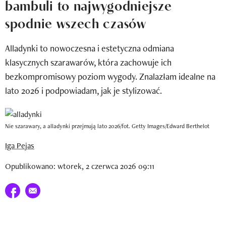
bambuli to najwygodniejsze
Newsletter
spodnie wszech czasów
Wizaz Summer Influ School
Alladynki to nowoczesna i estetyczna odmiana
Mój profil / Zarejestruj się
klasycznych szarawarów, która zachowuje ich
bezkompromisowy poziom wygody. Znalazłam idealne na
lato 2026 i podpowiadam, jak je stylizować.
Nie szarawary, a alladynki przejmują lato 2026/fot. Getty Images/Edward Berthelot
Iga Pejas
Opublikowano: wtorek, 2 czerwca 2026 09:11
Udostępnij na facebook
E-mail do przyjaciela