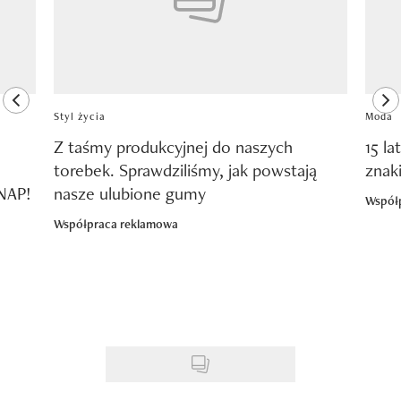
previous element
ne
Styl życia
Moda
Z taśmy produkcyjnej do naszych
15 la
torebek. Sprawdziliśmy, jak powstają
znak
SNAP!
nasze ulubione gumy
Współ
Współpraca reklamowa