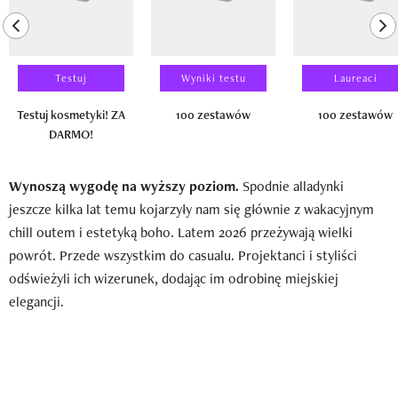
previous element
ne
Testuj
Wyniki testu
Laureaci
Testuj kosmetyki! ZA
100 zestawów
100 zestawów
DARMO!
Wynoszą wygodę na wyższy poziom.
Spodnie alladynki
jeszcze kilka lat temu kojarzyły nam się głównie z wakacyjnym
chill outem i estetyką boho. Latem 2026 przeżywają wielki
powrót. Przede wszystkim do casualu. Projektanci i styliści
odświeżyli ich wizerunek, dodając im odrobinę miejskiej
elegancji.