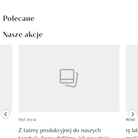
Polecane
Nasze akcje
Pokazywanie elementu 1 z 8
previous element
ne
Styl życia
Moda
Z taśmy produkcyjnej do naszych
15 la