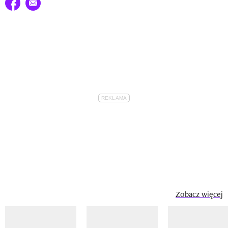
Udostępnij na facebook
E-mail do przyjaciela
Zobacz więcej
Pokazywanie elementu 1 z 14