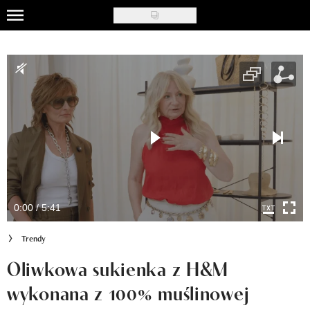
Skip
to
Uroda
main
content
Moda
Ślub i wesele
Styl życia
Nasze akcje
Inspiracje
0:00 / 5:41
Recenzje kosmetyków
Trendy
Klub Recenzentki
Oliwkowa sukienka z H&M
wykonana z 100% muślinowej
Newsy