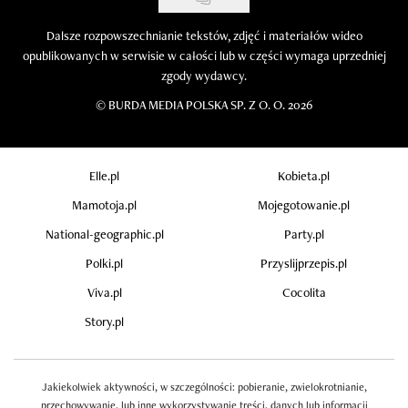
Dalsze rozpowszechnianie tekstów, zdjęć i materiałów wideo
opublikowanych w serwisie w całości lub w części wymaga uprzedniej
zgody wydawcy.
©
BURDA MEDIA POLSKA SP. Z O. O. 2026
Elle.pl
Kobieta.pl
Mamotoja.pl
Mojegotowanie.pl
National-geographic.pl
Party.pl
Polki.pl
Przyslijprzepis.pl
Viva.pl
Cocolita
Story.pl
Jakiekolwiek aktywności, w szczególności: pobieranie, zwielokrotnianie,
przechowywanie, lub inne wykorzystywanie treści, danych lub informacji