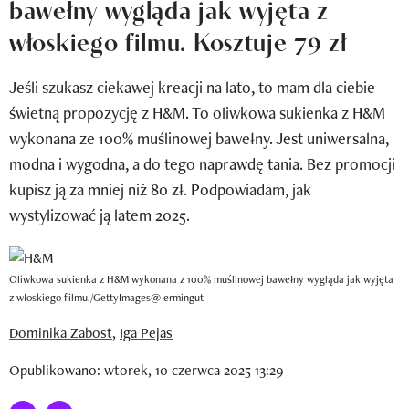
bawełny wygląda jak wyjęta z
Newsletter
włoskiego filmu. Kosztuje 79 zł
Wizaz Summer Influ School
Jeśli szukasz ciekawej kreacji na lato, to mam dla ciebie
Mój profil / Zarejestruj się
świetną propozycję z H&M. To oliwkowa sukienka z H&M
wykonana ze 100% muślinowej bawełny. Jest uniwersalna,
modna i wygodna, a do tego naprawdę tania. Bez promocji
kupisz ją za mniej niż 80 zł. Podpowiadam, jak
wystylizować ją latem 2025.
Oliwkowa sukienka z H&M wykonana z 100% muślinowej bawełny wygląda jak wyjęta
z włoskiego filmu./GettyImages@ ermingut
Dominika Zabost
,
Iga Pejas
Opublikowano: wtorek, 10 czerwca 2025 13:29