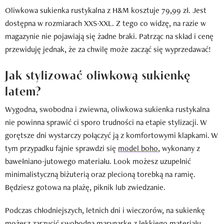
Oliwkowa sukienka rustykalna z H&M kosztuje 79,99 zł. Jest
dostępna w rozmiarach XXS-XXL. Z tego co widzę, na razie w
magazynie nie pojawiają się żadne braki. Patrząc na skład i cenę
przewiduję jednak, że za chwilę może zacząć się wyprzedawać!
Jak stylizować oliwkową sukienkę
latem?
Wygodna, swobodna i zwiewna, oliwkowa sukienka rustykalna
nie powinna sprawić ci sporo trudności na etapie stylizacji. W
gorętsze dni wystarczy połączyć ją z komfortowymi klapkami. W
tym przypadku fajnie sprawdzi się
model boho
, wykonany z
bawełniano-jutowego materiału. Look możesz uzupełnić
minimalistyczną biżuterią oraz plecioną torebką na ramię.
Będziesz gotowa na plażę, piknik lub zwiedzanie.
Podczas chłodniejszych, letnich dni i wieczorów, na sukienkę
możesz zarzucić swobodną marynarkę z lekkiego materiału,