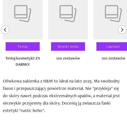
previous element
ne
Testuj
Wyniki testu
Laureaci
Testuj kosmetyki! ZA
100 zestawów
100 zestawów
DARMO!
Oliwkowa sukienka z H&M to ideał na lato 2025. Ma swobodny
fason i przepuszczający powietrze materiał. Nie "przykleja" się
do skóry nawet podczas ekstremalnych upałów, a materiał jest
niezwykle przyjemny dla skóry. Docenią ją zwłaszcza fanki
estetyki "rustic boho".