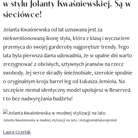
w stylu Jolanty Kwaśniewskiej. Są w
Newsletter
sieciówce!
Wizaz Summer Influ School
Jolanta Kwaśniewska od lat uznawana jest za
Mój profil / Zarejestruj się
niekwestionowaną ikonę stylu, która z klasą i wyczuciem
przemyca do swojej garderoby najgorętsze trendy. Tego
lata była pierwsza dama udowadnia, że w upalne dni warto
zrezygnować z obcisłych, sztywnych jeansów na rzecz
swobody. Jej serce skradły śnieżnobiałe, szerokie spodnie
o oryginalnym kroju barrel leg od Łukasza Jemioła. Na
szczęście niemal identyczny model upolujesz w Reserved.
I to bez nadwyrężania budżetu!
Jolanta Kwaśniewska w modnej stylizacji na lato / instagram@lukaszjemiol
Laura Grzelak