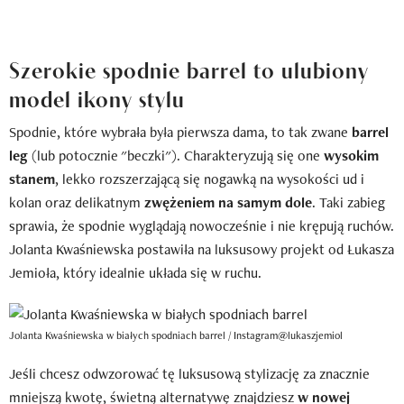
Szerokie spodnie barrel to ulubiony
model ikony stylu
Spodnie, które wybrała była pierwsza dama, to tak zwane
barrel
leg
(lub potocznie "beczki"). Charakteryzują się one
wysokim
stanem
, lekko rozszerzającą się nogawką na wysokości ud i
kolan oraz delikatnym
zwężeniem na samym dole
. Taki zabieg
sprawia, że spodnie wyglądają nowocześnie i nie krępują ruchów.
Jolanta Kwaśniewska postawiła na luksusowy projekt od Łukasza
Jemioła, który idealnie układa się w ruchu.
Jolanta Kwaśniewska w białych spodniach barrel / Instagram@lukaszjemiol
Jeśli chcesz odwzorować tę luksusową stylizację za znacznie
mniejszą kwotę, świetną alternatywę znajdziesz
w nowej