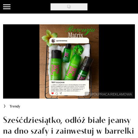
Skip
to
Uroda
main
content
Moda
Ślub i wesele
Styl życia
Nasze akcje
Inspiracje
WSPÓŁPRACA REKLAMOWA
Recenzje kosmetyków
Trendy
Klub Recenzentki
Sześćdziesiątko, odłóż białe jeansy
na dno szafy i zainwestuj w barrelki
Newsy