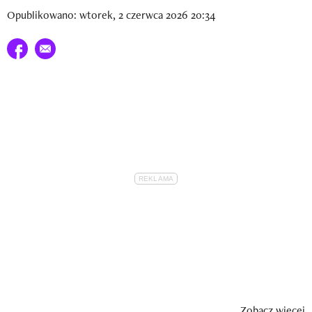
Opublikowano: wtorek, 2 czerwca 2026 20:34
Udostępnij na facebook
E-mail do przyjaciela
Zobacz więcej