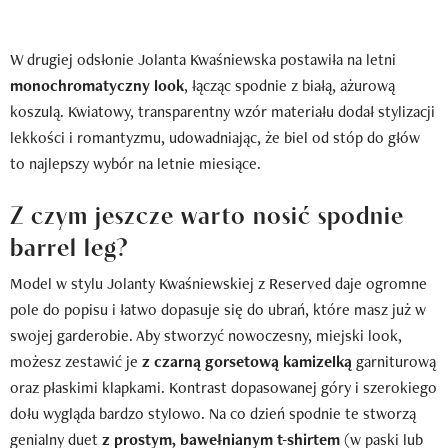
W drugiej odsłonie Jolanta Kwaśniewska postawiła na letni
monochromatyczny look
, łącząc spodnie z białą, ażurową
koszulą. Kwiatowy, transparentny wzór materiału dodał stylizacji
lekkości i romantyzmu, udowadniając, że biel od stóp do głów
to najlepszy wybór na letnie miesiące.
Z czym jeszcze warto nosić spodnie
barrel leg?
Model w stylu Jolanty Kwaśniewskiej z Reserved daje ogromne
pole do popisu i łatwo dopasuje się do ubrań, które masz już w
swojej garderobie. Aby stworzyć nowoczesny, miejski look,
możesz zestawić je
z czarną gorsetową kamizelką
garniturową
oraz płaskimi klapkami. Kontrast dopasowanej góry i szerokiego
dołu wygląda bardzo stylowo. Na co dzień spodnie te stworzą
genialny duet
z prostym, bawełnianym t-shirtem
(w paski lub