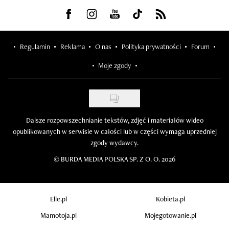
Visit us on Facebook
Visit us on Instagram
Visit us on Youtube
Visit us on Tiktok
Visit us on Rss
Regulamin
Reklama
O nas
Polityka prywatności
Forum
Moje zgody
Dalsze rozpowszechnianie tekstów, zdjęć i materiałów wideo
opublikowanych w serwisie w całości lub w części wymaga uprzedniej
zgody wydawcy.
©
BURDA MEDIA POLSKA SP. Z O. O. 2026
Elle.pl
Kobieta.pl
Mamotoja.pl
Mojegotowanie.pl