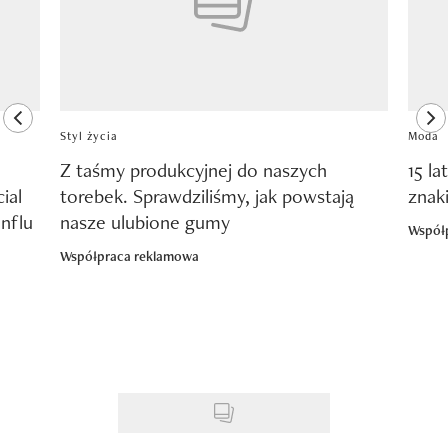
previous element
ne
Styl życia
Moda
Z taśmy produkcyjnej do naszych
15 la
ial
torebek. Sprawdziliśmy, jak powstają
znak
nflu
nasze ulubione gumy
Współ
Współpraca reklamowa