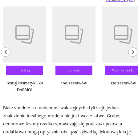
Pokazywanie elementu 1 z 14
previous element
ne
Testuj
Laureaci
Wyniki testu
Testuj kosmetyki! ZA
100 zestawów
120 zestawów
DARMO!
Białe spodnie to fundament wakacyjnych stylizacji, jednak
znalezienie idealnego modelu nie jest wcale łatwe. Grube,
denimowe fasony rzadko sprawdzają się podczas upałów, a
dodatkowo mogą optycznie obciążać sylwetkę. Modową lekcję