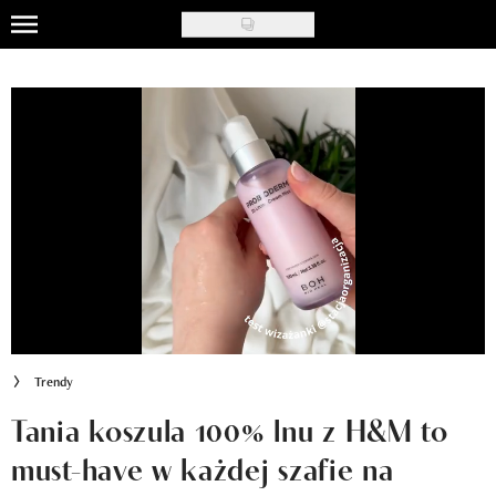
Skip
to
Uroda
main
content
Moda
Ślub i wesele
Styl życia
Nasze akcje
Inspiracje
Recenzje kosmetyków
Trendy
Klub Recenzentki
Tania koszula 100% lnu z H&M to
must-have w każdej szafie na
Newsy