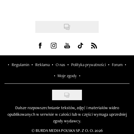
Visit us on Facebook
Visit us on Instagram
Visit us on Youtube
Visit us on Tiktok
Visit us on Rss
Regulamin
Reklama
O nas
Polityka prywatności
Forum
Moje zgody
Dalsze rozpowszechnianie tekstów, zdjęć i materiałów wideo
opublikowanych w serwisie w całości lub w części wymaga uprzedniej
zgody wydawcy.
©
BURDA MEDIA POLSKA SP. Z O. O. 2026