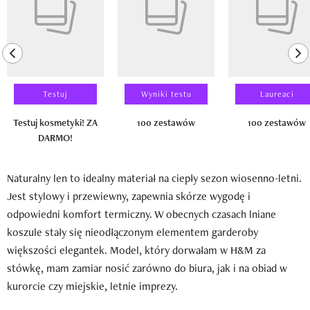
previous element
ne
Testuj
Wyniki testu
Laureaci
Testuj kosmetyki! ZA
100 zestawów
100 zestawów
DARMO!
Naturalny len to idealny materiał na ciepły sezon wiosenno-letni.
Jest stylowy i przewiewny, zapewnia skórze wygodę i
odpowiedni komfort termiczny. W obecnych czasach lniane
koszule stały się nieodłączonym elementem garderoby
większości elegantek. Model, który dorwałam w H&M za
stówkę, mam zamiar nosić zarówno do biura, jak i na obiad w
kurorcie czy miejskie, letnie imprezy.