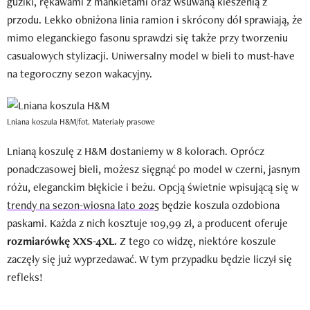
guziki, rękawami z mankietami oraz wsuwaną kieszenią z
przodu. Lekko obniżona linia ramion i skrócony dół sprawiają, że
mimo eleganckiego fasonu sprawdzi się także przy tworzeniu
casualowych stylizacji. Uniwersalny model w bieli to must-have
na tegoroczny sezon wakacyjny.
Lniana koszula H&M/fot. Materiały prasowe
Lnianą koszulę z H&M dostaniemy w 8 kolorach. Oprócz
ponadczasowej bieli, możesz sięgnąć po model w czerni, jasnym
różu, eleganckim błękicie i beżu. Opcją świetnie wpisującą się w
trendy na sezon-wiosna lato 2025
będzie koszula ozdobiona
paskami. Każda z nich kosztuje 109,99 zł, a producent oferuje
rozmiarówkę XXS-4XL.
Z tego co widzę, niektóre koszule
zaczęły się już wyprzedawać. W tym przypadku będzie liczył się
refleks!