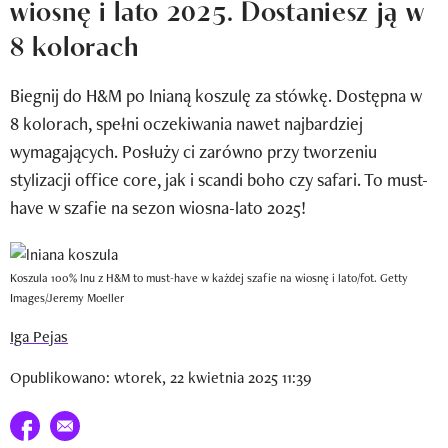
wiosnę i lato 2025. Dostaniesz ją w
Newsletter
8 kolorach
Wizaz Summer Influ School
Biegnij do H&M po lnianą koszulę za stówkę. Dostępna w
Mój profil / Zarejestruj się
8 kolorach, spełni oczekiwania nawet najbardziej
wymagających. Posłuży ci zarówno przy tworzeniu
stylizacji office core, jak i scandi boho czy safari. To must-
have w szafie na sezon wiosna-lato 2025!
Koszula 100% lnu z H&M to must-have w każdej szafie na wiosnę i lato/fot. Getty
Images/Jeremy Moeller
Iga Pejas
Opublikowano: wtorek, 22 kwietnia 2025 11:39
Udostępnij na facebook
E-mail do przyjaciela