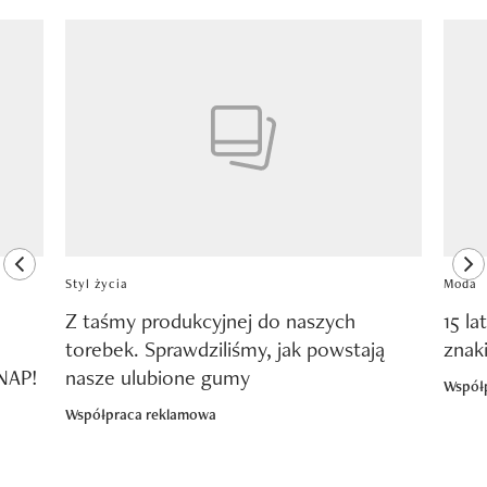
Pokazywanie elementu 1 z 8
previous element
ne
Styl życia
Moda
Z taśmy produkcyjnej do naszych
15 la
torebek. Sprawdziliśmy, jak powstają
znak
SNAP!
nasze ulubione gumy
Współ
Współpraca reklamowa