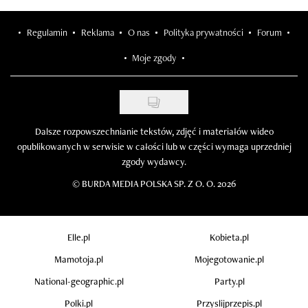
Regulamin
Reklama
O nas
Polityka prywatności
Forum
Moje zgody
Dalsze rozpowszechnianie tekstów, zdjęć i materiałów wideo
opublikowanych w serwisie w całości lub w części wymaga uprzedniej
zgody wydawcy.
©
BURDA MEDIA POLSKA SP. Z O. O. 2026
Elle.pl
Kobieta.pl
Mamotoja.pl
Mojegotowanie.pl
National-geographic.pl
Party.pl
Polki.pl
Przyslijprzepis.pl