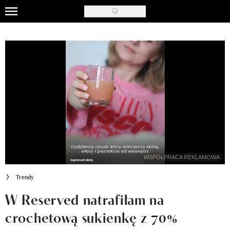
Skip
to
Uroda
main
content
Moda
Ślub i wesele
Styl życia
Nasze akcje
Inspiracje
Recenzje kosmetyków
Trendy
Klub Recenzentki
W Reserved natrafiłam na
crochetową sukienkę z 70%
Newsy