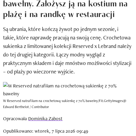
bawełny. Założysz ją na kostium na
Newsletter
plażę i na randkę w restauracji
Wizaz Summer Influ School
Są ubrania, które kończą żywot po jednym sezonie, i
Mój profil / Zarejestruj się
takie, które naprawdę pracują na swoją cenę. Crochetowa
sukienka z limitowanej kolekcji Reserved x Lebrand należy
do tej drugiej kategorii. Łączy modny wygląd z
praktycznym składem i daje mnóstwo możliwości stylizacji
– od plaży po wieczorne wyjście.
W Reserved natrafiłam na crochetową sukienkę z 70% bawełny/Fit.GettyImages@
Edward Berthelot / Contributor
Opracowała
Dominika Zabost
Opublikowano: wtorek, 7 lipca 2026 09:49