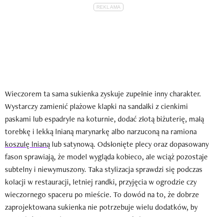
Wieczorem ta sama sukienka zyskuje zupełnie inny charakter.
Wystarczy zamienić plażowe klapki na sandałki z cienkimi
paskami lub espadryle na koturnie, dodać złotą biżuterię, małą
torebkę i lekką lnianą marynarkę albo narzuconą na ramiona
koszulę lnianą
lub satynową. Odsłonięte plecy oraz dopasowany
fason sprawiają, że model wygląda kobieco, ale wciąż pozostaje
subtelny i niewymuszony. Taka stylizacja sprawdzi się podczas
kolacji w restauracji, letniej randki, przyjęcia w ogrodzie czy
wieczornego spaceru po mieście. To dowód na to, że dobrze
zaprojektowana sukienka nie potrzebuje wielu dodatków, by