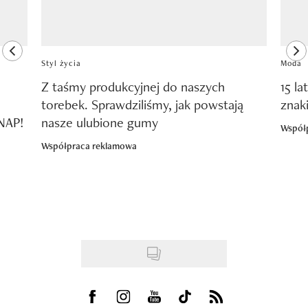
previous element
ne
Styl życia
Moda
Z taśmy produkcyjnej do naszych
15 la
torebek. Sprawdziliśmy, jak powstają
znak
SNAP!
nasze ulubione gumy
Współ
Współpraca reklamowa
Visit us on Facebook
Visit us on Instagram
Visit us on Youtube
Visit us on Tiktok
Visit us on Rss