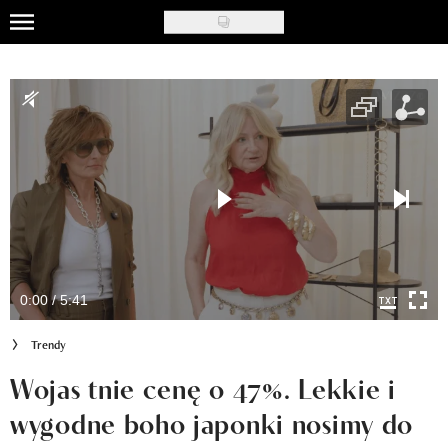
Skip
to
Uroda
main
content
Moda
Ślub i wesele
Styl życia
Nasze akcje
Inspiracje
0:00 / 5:41
Recenzje kosmetyków
Trendy
Klub Recenzentki
Wojas tnie cenę o 47%. Lekkie i
wygodne boho japonki nosimy do
Newsy