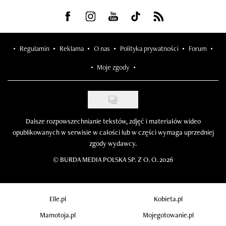
Visit us on Facebook
Visit us on Instagram
Visit us on Youtube
Visit us on Tiktok
Visit us on Rss
Regulamin
Reklama
O nas
Polityka prywatności
Forum
Moje zgody
Dalsze rozpowszechnianie tekstów, zdjęć i materiałów wideo
opublikowanych w serwisie w całości lub w części wymaga uprzedniej
zgody wydawcy.
©
BURDA MEDIA POLSKA SP. Z O. O. 2026
Elle.pl
Kobieta.pl
Mamotoja.pl
Mojegotowanie.pl