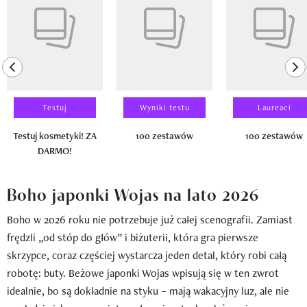
previous element
ne
Testuj
Wyniki testu
Laureaci
Testuj kosmetyki! ZA
100 zestawów
100 zestawów
DARMO!
Boho japonki Wojas na lato 2026
Boho w 2026 roku nie potrzebuje już całej scenografii. Zamiast
frędzli „od stóp do głów” i biżuterii, która gra pierwsze
skrzypce, coraz częściej wystarcza jeden detal, który robi całą
robotę: buty. Beżowe japonki Wojas wpisują się w ten zwrot
idealnie, bo są dokładnie na styku – mają wakacyjny luz, ale nie