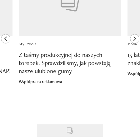
previous element
ne
Styl życia
Moda
Z taśmy produkcyjnej do naszych
15 la
torebek. Sprawdziliśmy, jak powstają
znak
SNAP!
nasze ulubione gumy
Współ
Współpraca reklamowa