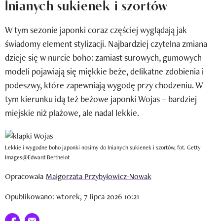
lnianych sukienek i szortów
Newsletter
W tym sezonie japonki coraz częściej wyglądają jak
Wizaz Summer Influ School
świadomy element stylizacji. Najbardziej czytelna zmiana
Mój profil / Zarejestruj się
dzieje się w nurcie boho: zamiast surowych, gumowych
modeli pojawiają się miękkie beże, delikatne zdobienia i
podeszwy, które zapewniają wygodę przy chodzeniu. W
tym kierunku idą też beżowe japonki Wojas – bardziej
miejskie niż plażowe, ale nadal lekkie.
Lekkie i wygodne boho japonki nosimy do lnianych sukienek i szortów, fot. Getty
Images@Edward Berthelot
Opracowała
Małgorzata Przybyłowicz-Nowak
Opublikowano: wtorek, 7 lipca 2026 10:21
Udostępnij na facebook
E-mail do przyjaciela