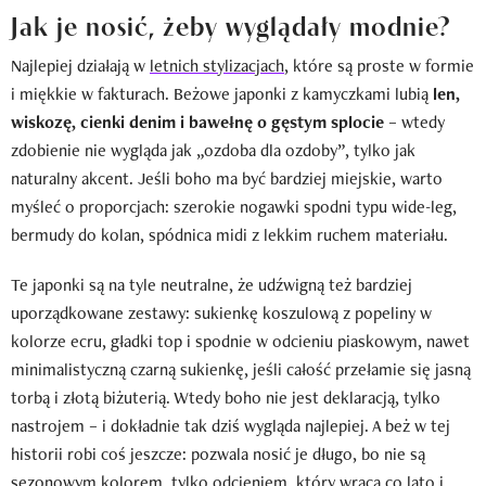
Jak je nosić, żeby wyglądały modnie?
Najlepiej działają w
letnich stylizacjach
, które są proste w formie
i miękkie w fakturach. Beżowe japonki z kamyczkami lubią
len,
wiskozę, cienki denim i bawełnę o gęstym splocie
– wtedy
zdobienie nie wygląda jak „ozdoba dla ozdoby”, tylko jak
naturalny akcent. Jeśli boho ma być bardziej miejskie, warto
myśleć o proporcjach: szerokie nogawki spodni typu wide-leg,
bermudy do kolan, spódnica midi z lekkim ruchem materiału.
Te japonki są na tyle neutralne, że udźwigną też bardziej
uporządkowane zestawy: sukienkę koszulową z popeliny w
kolorze ecru, gładki top i spodnie w odcieniu piaskowym, nawet
minimalistyczną czarną sukienkę, jeśli całość przełamie się jasną
torbą i złotą biżuterią. Wtedy boho nie jest deklaracją, tylko
nastrojem – i dokładnie tak dziś wygląda najlepiej. A beż w tej
historii robi coś jeszcze: pozwala nosić je długo, bo nie są
sezonowym kolorem, tylko odcieniem, który wraca co lato i