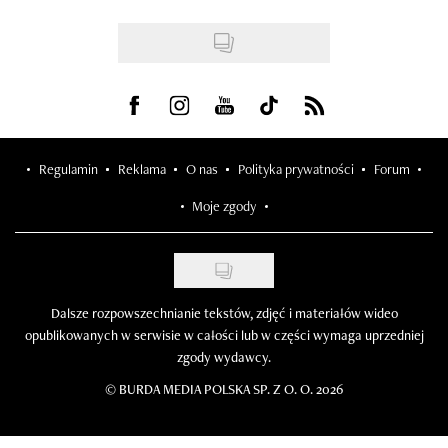
Visit us on Facebook
Visit us on Instagram
Visit us on Youtube
Visit us on Tiktok
Visit us on Rss
Regulamin
Reklama
O nas
Polityka prywatności
Forum
Moje zgody
Dalsze rozpowszechnianie tekstów, zdjęć i materiałów wideo
opublikowanych w serwisie w całości lub w części wymaga uprzedniej
zgody wydawcy.
©
BURDA MEDIA POLSKA SP. Z O. O. 2026