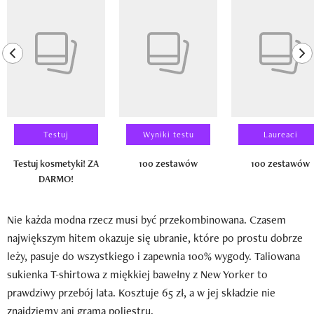
Pokazywanie elementu 1 z 14
previous element
ne
Testuj
Wyniki testu
Laureaci
Testuj kosmetyki! ZA
100 zestawów
100 zestawów
DARMO!
Nie każda modna rzecz musi być przekombinowana. Czasem
największym hitem okazuje się ubranie, które po prostu dobrze
leży, pasuje do wszystkiego i zapewnia 100% wygody. Taliowana
sukienka T-shirtowa z miękkiej bawełny z New Yorker to
prawdziwy przebój lata. Kosztuje 65 zł, a w jej składzie nie
znajdziemy ani grama poliestru.