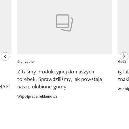
Pokazywanie elementu 1 z 8
previous element
ne
Styl życia
Moda
Z taśmy produkcyjnej do naszych
15 la
torebek. Sprawdziliśmy, jak powstają
znak
SNAP!
nasze ulubione gumy
Współ
Współpraca reklamowa