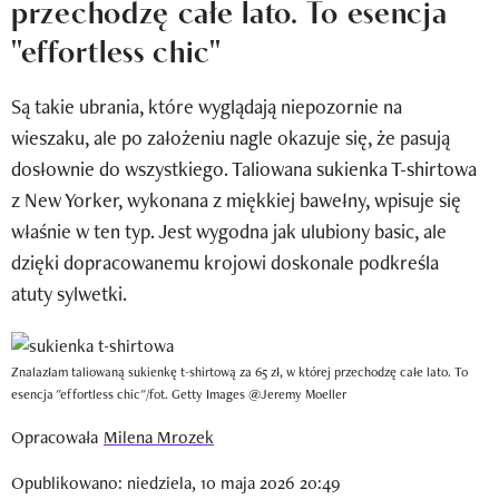
przechodzę całe lato. To esencja
Newsletter
"effortless chic"
Wizaz Summer Influ School
Są takie ubrania, które wyglądają niepozornie na
Mój profil / Zarejestruj się
wieszaku, ale po założeniu nagle okazuje się, że pasują
dosłownie do wszystkiego. Taliowana sukienka T-shirtowa
z New Yorker, wykonana z miękkiej bawełny, wpisuje się
właśnie w ten typ. Jest wygodna jak ulubiony basic, ale
dzięki dopracowanemu krojowi doskonale podkreśla
atuty sylwetki.
Znalazłam taliowaną sukienkę t-shirtową za 65 zł, w której przechodzę całe lato. To
esencja "effortless chic"/fot. Getty Images @Jeremy Moeller
Opracowała
Milena Mrozek
Opublikowano: niedziela, 10 maja 2026 20:49