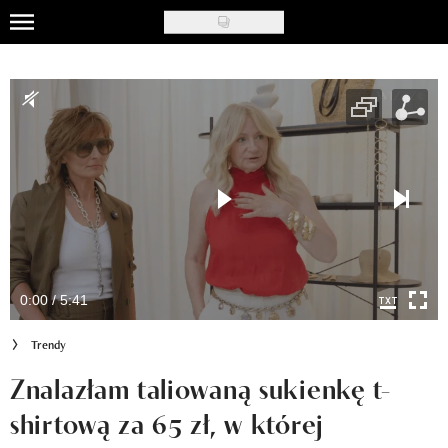
Skip
to
Uroda
main
content
Moda
Ślub i wesele
Styl życia
Nasze akcje
Inspiracje
0:00 / 5:41
Recenzje kosmetyków
Trendy
Klub Recenzentki
Znalazłam taliowaną sukienkę t-
shirtową za 65 zł, w której
Newsy