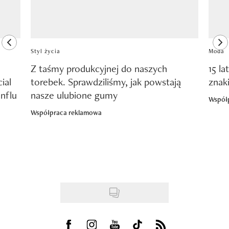
previous element
ne
Styl życia
Moda
Z taśmy produkcyjnej do naszych
15 la
ial
torebek. Sprawdziliśmy, jak powstają
znak
nflu
nasze ulubione gumy
Współ
Współpraca reklamowa
Visit us on Facebook
Visit us on Instagram
Visit us on Youtube
Visit us on Tiktok
Visit us on Rss