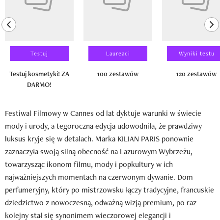
previous element
ne
Testuj
Laureaci
Wyniki testu
Testuj kosmetyki! ZA
100 zestawów
120 zestawów
DARMO!
Festiwal Filmowy w Cannes od lat dyktuje warunki w świecie
mody i urody, a tegoroczna edycja udowodniła, że prawdziwy
luksus kryje się w detalach. Marka KILIAN PARIS ponownie
zaznaczyła swoją silną obecność na Lazurowym Wybrzeżu,
towarzysząc ikonom filmu, mody i popkultury w ich
najważniejszych momentach na czerwonym dywanie. Dom
perfumeryjny, który po mistrzowsku łączy tradycyjne, francuskie
dziedzictwo z nowoczesną, odważną wizją premium, po raz
kolejny stał się synonimem wieczorowej elegancji i