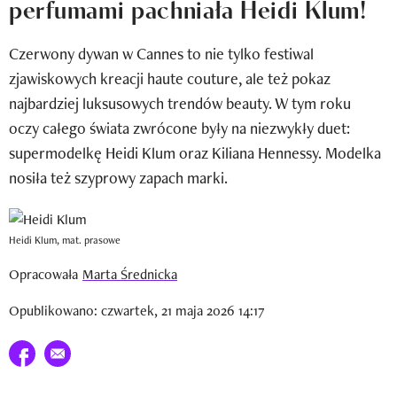
perfumami pachniała Heidi Klum!
Newsletter
Czerwony dywan w Cannes to nie tylko festiwal
Wizaz Summer Influ School
zjawiskowych kreacji haute couture, ale też pokaz
Mój profil / Zarejestruj się
najbardziej luksusowych trendów beauty. W tym roku
oczy całego świata zwrócone były na niezwykły duet:
supermodelkę Heidi Klum oraz Kiliana Hennessy. Modelka
nosiła też szyprowy zapach marki.
Heidi Klum, mat. prasowe
Opracowała
Marta Średnicka
Opublikowano: czwartek, 21 maja 2026 14:17
Udostępnij na facebook
E-mail do przyjaciela