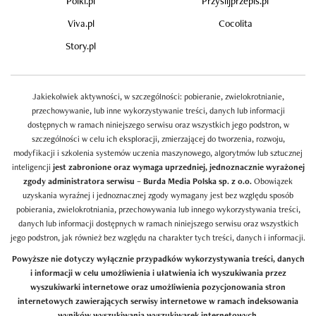
Polki.pl
Przyslijprzepis.pl
Viva.pl
Cocolita
Story.pl
Jakiekolwiek aktywności, w szczególności: pobieranie, zwielokrotnianie,
przechowywanie, lub inne wykorzystywanie treści, danych lub informacji
dostępnych w ramach niniejszego serwisu oraz wszystkich jego podstron, w
szczególności w celu ich eksploracji, zmierzającej do tworzenia, rozwoju,
modyfikacji i szkolenia systemów uczenia maszynowego, algorytmów lub sztucznej
inteligencji
jest zabronione oraz wymaga uprzedniej, jednoznacznie wyrażonej
zgody administratora serwisu – Burda Media Polska sp. z o.o.
Obowiązek
uzyskania wyraźnej i jednoznacznej zgody wymagany jest bez względu sposób
pobierania, zwielokrotniania, przechowywania lub innego wykorzystywania treści,
danych lub informacji dostępnych w ramach niniejszego serwisu oraz wszystkich
jego podstron, jak również bez względu na charakter tych treści, danych i informacji.
Powyższe nie dotyczy wyłącznie przypadków wykorzystywania treści, danych
i informacji w celu umożliwienia i ułatwienia ich wyszukiwania przez
wyszukiwarki internetowe oraz umożliwienia pozycjonowania stron
internetowych zawierających serwisy internetowe w ramach indeksowania
wyników wyszukiwania wyszukiwarek internetowych.