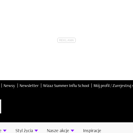
Newsy
Newsletter
Wizaz Summer Influ School
Mój profil / Zarejestruj 
e
Styl życia
Nasze akcje
Inspiracje