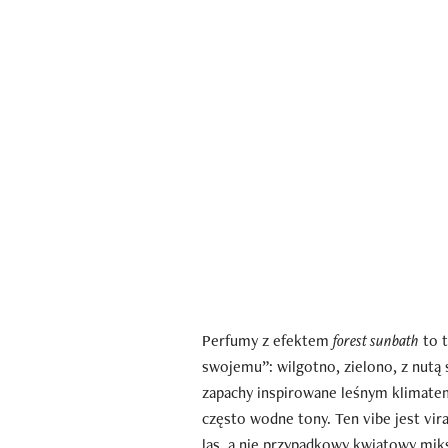
Perfumy z efektem
forest sunbath
to t
swojemu”: wilgotno, zielono, z nutą 
zapachy inspirowane leśnym klimatem
często wodne tony. Ten vibe jest vira
las, a nie przypadkowy kwiatowy mik