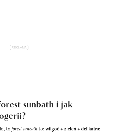
orest sunbath i jak
ogerii?
ło, to
forest sunbath
to:
wilgoć + zieleń + delikatne