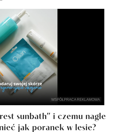
WSPÓŁPRACA REKLAMOWA
orest sunbath” i czemu nagle
ieć jak poranek w lesie?