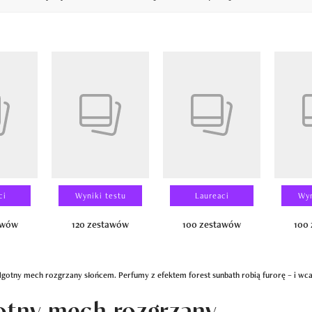
14
ci
Wyniki testu
Laureaci
Wyn
awów
120 zestawów
100 zestawów
100
lgotny mech rozgrzany słońcem. Perfumy z efektem forest sunbath robią furorę – i wcal
gotny mech rozgrzany