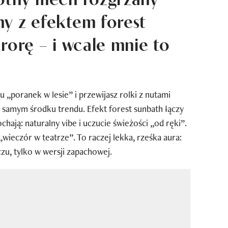
y z efektem forest
rorę – i wcale mnie to
u „poranek w lesie” i przewijasz rolki z nutami
w samym środku trendu. Efekt forest sunbath łączy
chają: naturalny vibe i uczucie świeżości „od ręki”.
„wieczór w teatrze”. To raczej lekka, rześka aura:
czu, tylko w wersji zapachowej.