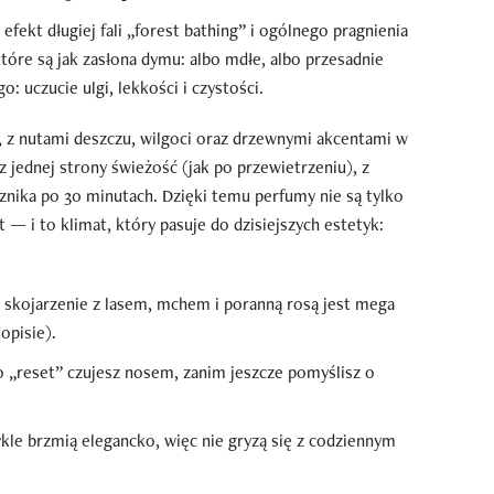
 efekt długiej fali „forest bathing” i ogólnego pragnienia
tóre są jak zasłona dymu: albo mdłe, albo przesadnie
o: uczucie ulgi, lekkości i czystości.
cy, z nutami deszczu, wilgoci oraz drzewnymi akcentami w
 z jednej strony świeżość (jak po przewietrzeniu), z
e znika po 30 minutach. Dzięki temu perfumy nie są tylko
 — i to klimat, który pasuje do dzisiejszych estetyk:
skojarzenie z lasem, mchem i poranną rosą jest mega
opisie).
 „reset” czujesz nosem, zanim jeszcze pomyślisz o
kle brzmią elegancko, więc nie gryzą się z codziennym