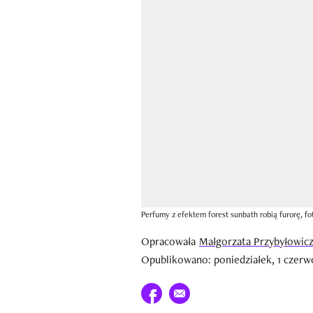
Perfumy z efektem forest sunbath robią furorę, 
Opracowała
Małgorzata Przybyłowic
Opublikowano: poniedziałek, 1 czerwc
Udostępnij na facebook
E-mail do przyjaciela