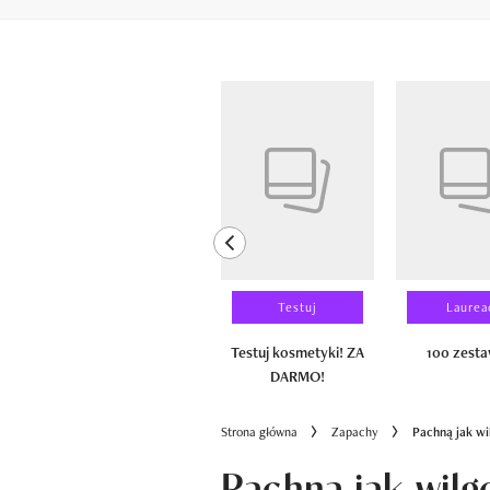
Pokazywanie elementów od 1 do 6 z 
previous element
Wyniki testu
Testuj
Laurea
100 zestawów
Testuj kosmetyki! ZA
100 zest
DARMO!
Strona główna
Zapachy
Pachną jak wi
Pachną jak wil