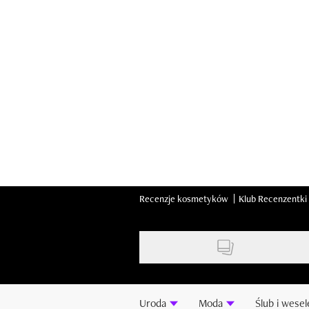
Skip
to
main
content
Recenzje kosmetyków
Klub Recenzentki
Uroda
Moda
Ślub i wesel