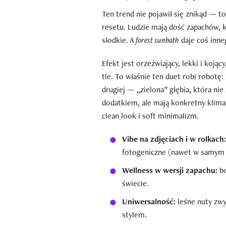
Ten trend nie pojawił się znikąd — to
resetu. Ludzie mają dość zapachów, k
słodkie. A
forest sunbath
daje coś inneg
Efekt jest orzeźwiający, lekki i koją
tle. To właśnie ten duet robi robotę:
drugiej — „zielona” głębia, która ni
dodatkiem, ale mają konkretny klimat
clean look i soft minimalizm.
Vibe na zdjęciach i w rolkach:
fotogeniczne (nawet w samym 
Wellness w wersji zapachu:
bo
świecie.
Uniwersalność:
leśne nuty zwy
stylem.