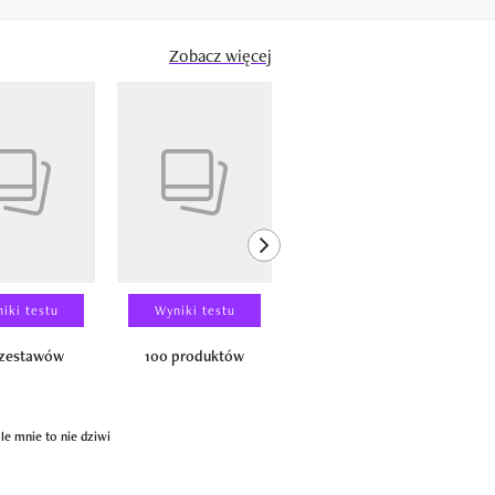
Zobacz więcej
next element
iki testu
Wyniki testu
Wyniki testu
 zestawów
100 produktów
150 zestawów
e mnie to nie dziwi