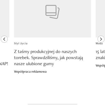
previous element
ne
Styl życia
Moda
Z taśmy produkcyjnej do naszych
15 la
torebek. Sprawdziliśmy, jak powstają
znak
SNAP!
nasze ulubione gumy
Współ
Współpraca reklamowa