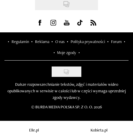
Visit us on Facebook
Visit us on Instagram
Visit us on Youtube
Visit us on Tiktok
Visit us on Rss
Regulamin
Reklama
O nas
Polityka prywatności
Forum
Moje zgody
Dalsze rozpowszechnianie tekstów, zdjęć i materiałów wideo
opublikowanych w serwisie w całości lub w części wymaga uprzedniej
zgody wydawcy.
©
BURDA MEDIA POLSKA SP. Z O. O. 2026
Elle.pl
Kobieta.pl