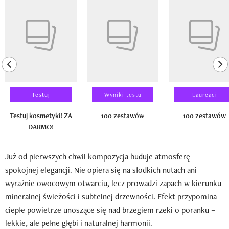
Pokazywanie elementu 1 z 14
previous element
ne
Testuj
Wyniki testu
Laureaci
Testuj kosmetyki! ZA
100 zestawów
100 zestawów
DARMO!
Już od pierwszych chwil kompozycja buduje atmosferę
spokojnej elegancji. Nie opiera się na słodkich nutach ani
wyraźnie owocowym otwarciu, lecz prowadzi zapach w kierunku
mineralnej świeżości i subtelnej drzewności. Efekt przypomina
ciepłe powietrze unoszące się nad brzegiem rzeki o poranku –
lekkie, ale pełne głębi i naturalnej harmonii.