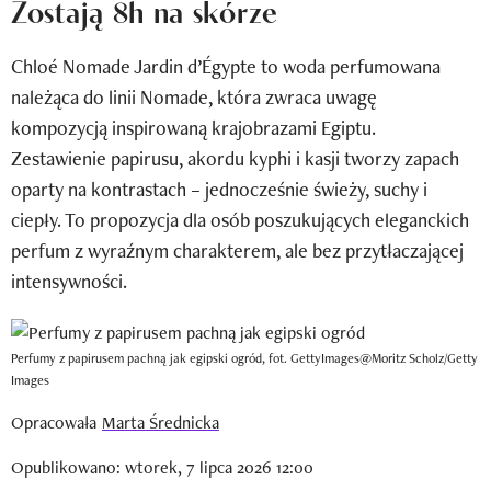
Zostają 8h na skórze
Newsletter
Chloé Nomade Jardin d’Égypte to woda perfumowana
Wizaz Summer Influ School
należąca do linii Nomade, która zwraca uwagę
Mój profil / Zarejestruj się
kompozycją inspirowaną krajobrazami Egiptu.
Zestawienie papirusu, akordu kyphi i kasji tworzy zapach
oparty na kontrastach – jednocześnie świeży, suchy i
ciepły. To propozycja dla osób poszukujących eleganckich
perfum z wyraźnym charakterem, ale bez przytłaczającej
intensywności.
Perfumy z papirusem pachną jak egipski ogród, fot. GettyImages@Moritz Scholz/Getty
Images
Opracowała
Marta Średnicka
Opublikowano: wtorek, 7 lipca 2026 12:00