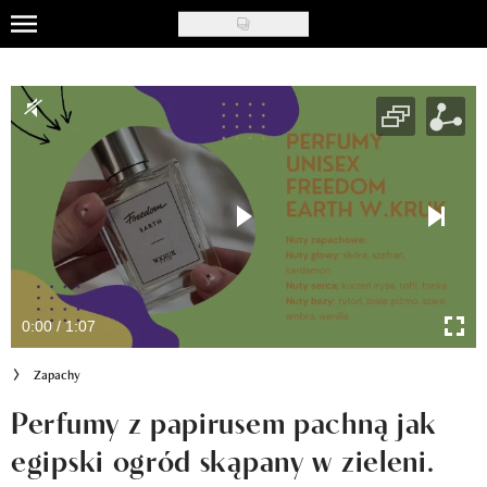
Skip
to
Uroda
main
content
Moda
Ślub i wesele
Styl życia
Nasze akcje
Inspiracje
0:00 / 1:07
Recenzje kosmetyków
Zapachy
Klub Recenzentki
Perfumy z papirusem pachną jak
egipski ogród skąpany w zieleni.
Newsy