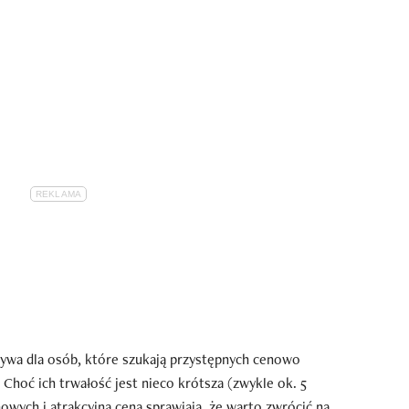
tywa dla osób, które szukają przystępnych cenowo
hoć ich trwałość jest nieco krótsza (zwykle ok. 5
owych i atrakcyjna cena sprawiają, że warto zwrócić na