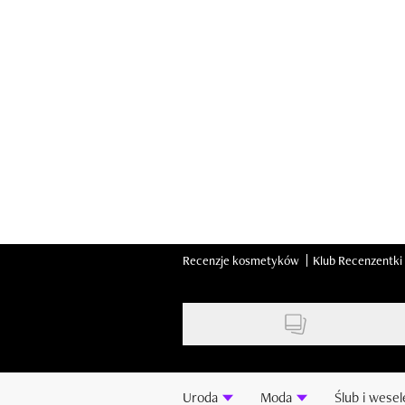
Skip
to
main
content
Recenzje kosmetyków
Klub Recenzentki
Uroda
Moda
Ślub i wesel