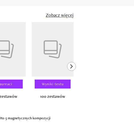
Zobacz więcej
next element
aureaci
Wyniki testu
Wyniki testu
 zestawów
100 zestawów
100 produktów
 Oto 5 magnetycznych kompozycji