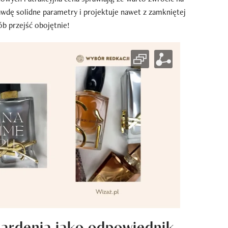
awdę solidne parametry i projektuje nawet z zamkniętej
ób przejść obojętnie!
Gardenia jako odpowiednik