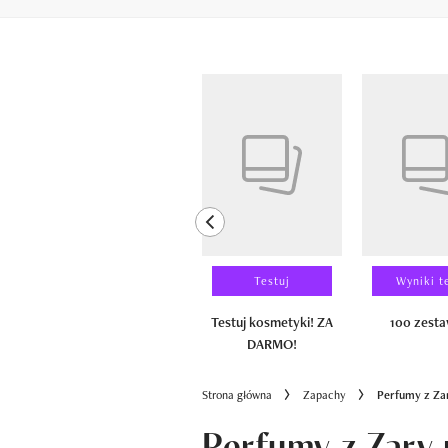
Pokazywanie elementów od 1 do 6 z 
previous element
Laureaci
Testuj
Wyniki t
100 zestawów
Testuj kosmetyki! ZA
100 zest
DARMO!
Strona główna
Zapachy
Perfumy z Za
Perfumy z Zary 