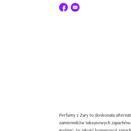
Udostępnij na facebook
E-mail do przyjaciela
Perfumy z Zary to doskonała alterna
zamienników luksusowych zapachów. C
godzin), to jakość kompozycji zapach