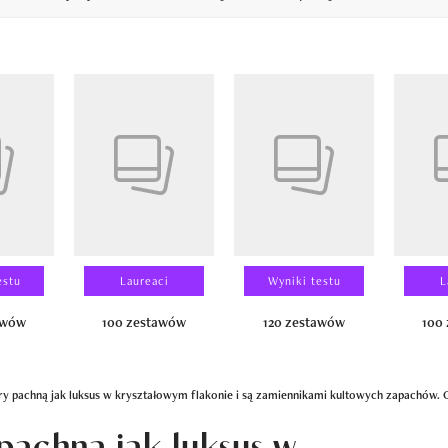
14
estu
Laureaci
Wyniki testu
L
awów
100 zestawów
120 zestawów
100
ry pachną jak luksus w kryształowym flakonie i są zamiennikami kultowych zapachów.
pachną jak luksus w