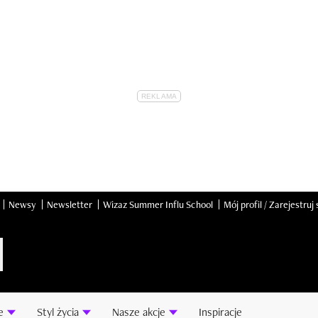
Newsy
Newsletter
Wizaz Summer Influ School
Mój profil / Zarejestruj 
e
Styl życia
Nasze akcje
Inspiracje