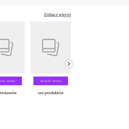
Zobacz więcej
next element
iki testu
Wyniki testu
Wyniki testu
 zestawów
100 produktów
150 zestawów