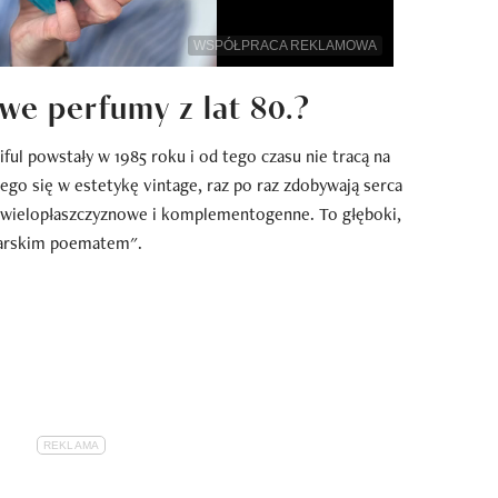
WSPÓŁPRACA REKLAMOWA
we perfumy z lat 80.?
ul powstały w 1985 roku i od tego czasu nie tracą na
go się w estetykę vintage, raz po raz zdobywają serca
ą wielopłaszczyznowe i komplementogenne. To głęboki,
iarskim poematem".