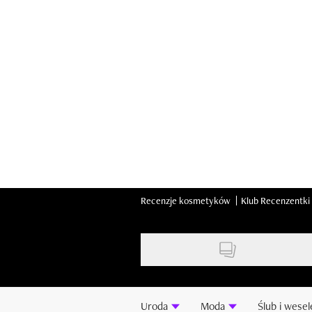
Skip
to
main
content
Recenzje kosmetyków
Klub Recenzentki
Uroda
Moda
Ślub i wesel