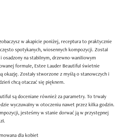
obaczysz w akapicie poniżej, receptura to praktycznie
d często spotykanych, wiosennych kompozycji. Został
i i osadzony na stabilnym, drzewno-waniliowym
owanej formule, Estee Lauder Beautiful świetnie
ną okazję. Zostały stworzone z myślą o stanowczych i
 dzień chcą otaczać się pięknem.
tiful są doceniane również za parametry. To trwały
dzie wyczuwalny w otoczeniu nawet przez kilka godzin.
pozycji, jesteśmy w stanie dorwać ją w przystępnej
zł.