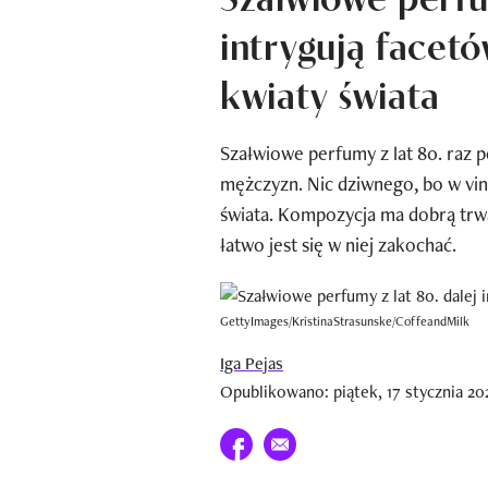
intrygują facetó
kwiaty świata
Szałwiowe perfumy z lat 80. raz 
mężczyzn. Nic dziwnego, bo w vin
świata. Kompozycja ma dobrą trwa
łatwo jest się w niej zakochać.
GettyImages/KristinaStrasunske/CoffeandMilk
Iga Pejas
Opublikowano: piątek, 17 stycznia 202
Udostępnij na facebook
E-mail do przyjaciela