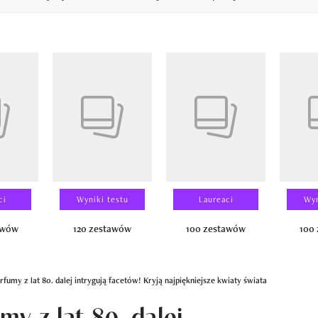
14
ci
Wyniki testu
Laureaci
Wyn
awów
120 zestawów
100 zestawów
100
fumy z lat 80. dalej intrygują facetów! Kryją najpiękniejsze kwiaty świata
y z lat 80. dalej