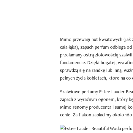
Mimo przewagi nut kwiatowych (jak z
cała łąka), zapach perfum odbiega o
przełamany ostrą ziołowością szałwi
fundamencie. Dzięki bogatej, wyrafin
sprawdzą się na randkę lub inną, waż
pełnych życia kobietach, które na co
Szałwiowe perfumy Estee Lauder Beau
zapach z wyraźnym ogonem, który bę
Mimo renomy producenta i samej kom
cenie. Za flakon zapłacimy około 160 