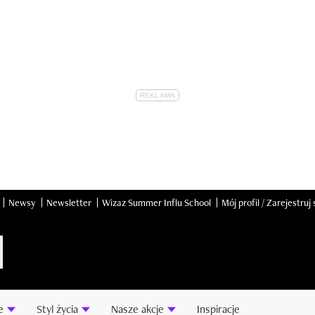
Newsy
Newsletter
Wizaz Summer Influ School
Mój profil / Zarejestruj 
e
Styl życia
Nasze akcje
Inspiracje