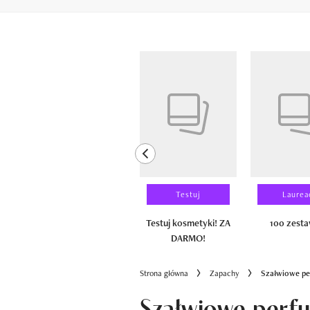
Pokazywanie elementów od 1 do 6 z 
previous element
Wyniki testu
Testuj
Laurea
100 zestawów
Testuj kosmetyki! ZA
100 zest
DARMO!
Strona główna
Zapachy
Szałwiowe per
Szałwiowe perfum