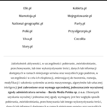
Elle.pl
Kobieta.pl
Mamotoja.pl
Mojegotowanie.pl
National-geographic.pl
Party.pl
Polki.pl
Przyslijprzepis.pl
Viva.pl
Cocolita
Story.pl
Jakiekolwiek aktywności, w szczególności: pobieranie, zwielokrotnianie,
przechowywanie, lub inne wykorzystywanie treści, danych lub informacji
dostępnych w ramach niniejszego serwisu oraz wszystkich jego podstron, w
szczególności w celu ich eksploracji, zmierzającej do tworzenia, rozwoju,
modyfikacji i szkolenia systemów uczenia maszynowego, algorytmów lub sztucznej
inteligencji
jest zabronione oraz wymaga uprzedniej, jednoznacznie wyrażonej
zgody administratora serwisu – Burda Media Polska sp. z o.o.
Obowiązek
uzyskania wyraźnej i jednoznacznej zgody wymagany jest bez względu sposób
pobierania, zwielokrotniania, przechowywania lub innego wykorzystywania treści,
danych lub informacji dostępnych w ramach niniejszego serwisu oraz wszystkich