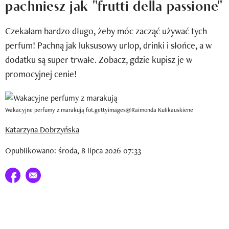
pachniesz jak "frutti della passione"
Newsletter
Czekałam bardzo długo, żeby móc zacząć używać tych
Wizaz Summer Influ School
perfum! Pachną jak luksusowy urlop, drinki i słońce, a w
Mój profil / Zarejestruj się
dodatku są super trwałe. Zobacz, gdzie kupisz je w
promocyjnej cenie!
Wakacyjne perfumy z marakują fot.gettyimages@Raimonda Kulikauskiene
Katarzyna Dobrzyńska
Opublikowano: środa, 8 lipca 2026 07:33
Udostępnij na facebook
E-mail do przyjaciela