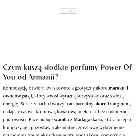
Czym kuszą słodkie perfumy Power Of
You od Armanii?
Kompozycję otwiera kwaskowato-egzotyczny akord
marakui i
owoców pasji
, który wnosi wyraźną soczystość oraz świeżą
energię. Serce zapachu tworzy transparentny
akord frangipani
,
nadający całości kremową, kwiatową miękkość bez nadmiernej
pudrowości. Bazę buduje
wanilia z Madagaskaru
, która ociepla
kompozycję i pozostawia aksamitne, zmysłowe wybrzmienie
przypominające miękką tkaninę otulającą skórę. Kompozycja