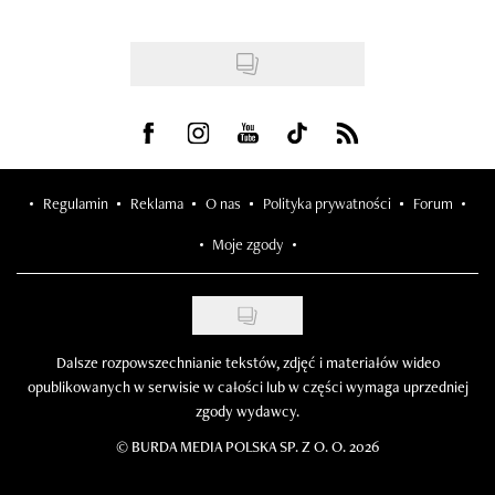
Visit us on Facebook
Visit us on Instagram
Visit us on Youtube
Visit us on Tiktok
Visit us on Rss
Regulamin
Reklama
O nas
Polityka prywatności
Forum
Moje zgody
Dalsze rozpowszechnianie tekstów, zdjęć i materiałów wideo
opublikowanych w serwisie w całości lub w części wymaga uprzedniej
zgody wydawcy.
©
BURDA MEDIA POLSKA SP. Z O. O. 2026