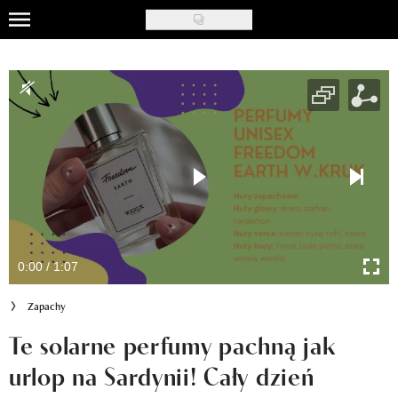
Skip
to
Uroda
main
content
Moda
Ślub i wesele
Styl życia
Nasze akcje
Inspiracje
0:00 / 1:07
Recenzje kosmetyków
Zapachy
Klub Recenzentki
Te solarne perfumy pachną jak
urlop na Sardynii! Cały dzień
Newsy