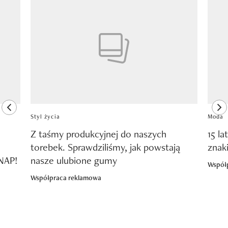
Pokazywanie elementu 1 z 8
previous element
ne
Styl życia
Moda
Z taśmy produkcyjnej do naszych
15 la
torebek. Sprawdziliśmy, jak powstają
znak
SNAP!
nasze ulubione gumy
Współ
Współpraca reklamowa