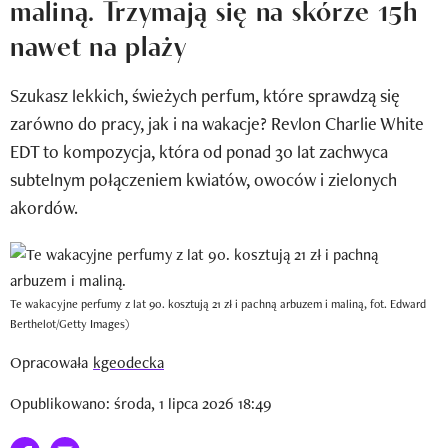
maliną. Trzymają się na skórze 15h
Newsletter
nawet na plaży
Wizaz Summer Influ School
Szukasz lekkich, świeżych perfum, które sprawdzą się
Mój profil / Zarejestruj się
zarówno do pracy, jak i na wakacje? Revlon Charlie White
EDT to kompozycja, która od ponad 30 lat zachwyca
subtelnym połączeniem kwiatów, owoców i zielonych
akordów.
Te wakacyjne perfumy z lat 90. kosztują 21 zł i pachną arbuzem i maliną, fot. Edward
Berthelot/Getty Images)
Opracowała
kgeodecka
Opublikowano: środa, 1 lipca 2026 18:49