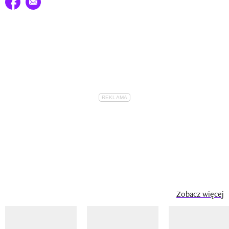
Udostępnij na facebook
E-mail do przyjaciela
Zobacz więcej
Pokazywanie elementu 1 z 14