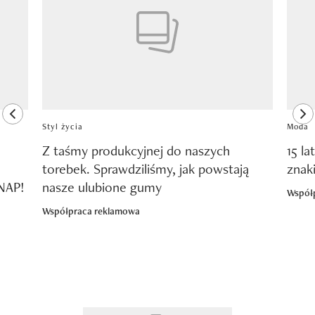
previous element
ne
Styl życia
Moda
Z taśmy produkcyjnej do naszych
15 la
torebek. Sprawdziliśmy, jak powstają
znak
SNAP!
nasze ulubione gumy
Współ
Współpraca reklamowa