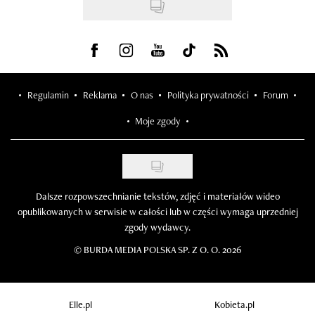
Visit us on Facebook
Visit us on Instagram
Visit us on Youtube
Visit us on Tiktok
Visit us on Rss
Regulamin
Reklama
O nas
Polityka prywatności
Forum
Moje zgody
Dalsze rozpowszechnianie tekstów, zdjęć i materiałów wideo
opublikowanych w serwisie w całości lub w części wymaga uprzedniej
zgody wydawcy.
©
BURDA MEDIA POLSKA SP. Z O. O. 2026
Elle.pl
Kobieta.pl