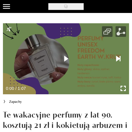
Skip
to
Uroda
main
content
Moda
Ślub i wesele
Styl życia
Nasze akcje
Inspiracje
0:00 / 1:07
Recenzje kosmetyków
Zapachy
Klub Recenzentki
Te wakacyjne perfumy z lat 90.
kosztują 21 zł i kokietują arbuzem i
Newsy