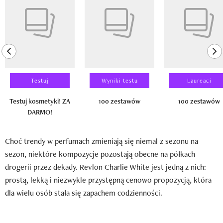
previous element
ne
Testuj
Wyniki testu
Laureaci
Testuj kosmetyki! ZA
100 zestawów
100 zestawów
DARMO!
Choć trendy w perfumach zmieniają się niemal z sezonu na
sezon, niektóre kompozycje pozostają obecne na półkach
drogerii przez dekady. Revlon Charlie White jest jedną z nich:
prostą, lekką i niezwykle przystępną cenowo propozycją, która
dla wielu osób stała się zapachem codzienności.