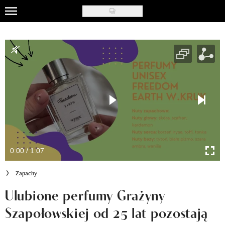
Skip
to
Uroda
main
content
Moda
Ślub i wesele
Styl życia
Nasze akcje
Inspiracje
0:00 / 1:07
Recenzje kosmetyków
Zapachy
Klub Recenzentki
Ulubione perfumy Grażyny
Szapołowskiej od 25 lat pozostają
Newsy