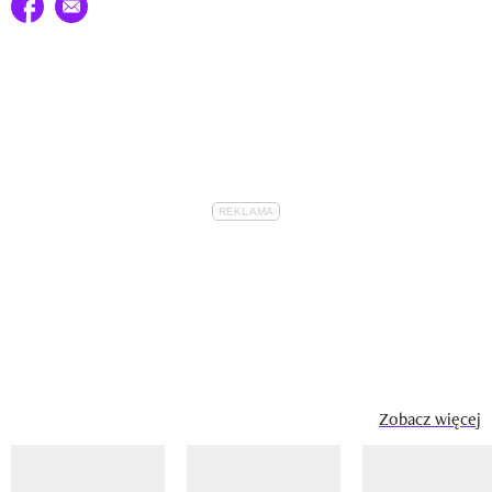
Udostępnij na facebook
E-mail do przyjaciela
Zobacz więcej
Pokazywanie elementu 1 z 14