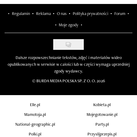
Regulamin
Reklama
O nas
Polityka prywatności
Forum
Moje zgody
Dalsze rozpowszechnianie tekstów, zdjęć i materiałów wideo
opublikowanych w serwisie w całości lub w części wymaga uprzedniej
zgody wydawcy.
©
BURDA MEDIA POLSKA SP. Z O. O. 2026
Elle.pl
Kobieta.pl
Mamotoja.pl
Mojegotowanie.pl
National-geographic.pl
Party.pl
Polki.pl
Przyslijprzepis.pl