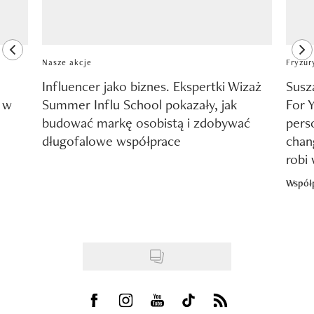
previous element
ne
Nasze akcje
Fryzur
Influencer jako biznes. Ekspertki Wizaż
Susz
y w
Summer Influ School pokazały, jak
For 
budować markę osobistą i zdobywać
pers
długofalowe współprace
chang
robi
Współ
Visit us on Facebook
Visit us on Instagram
Visit us on Youtube
Visit us on Tiktok
Visit us on Rss