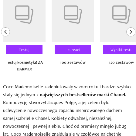
previous element
ne
Testuj
Laureaci
Wyniki testu
Testuj kosmetyki! ZA
100 zestawów
120 zestawów
DARMO!
Coco Mademoiselle zadebiutowały w 2001 roku i bardzo szybko
stały się jednym z
największych bestsellerów marki Chanel.
Kompozycję stworzył Jacques Polge, a jej celem było
uchwycenie nowoczesnego zapachu inspirowanego duchem
samej Gabrielle Chanel. Kobiety odważnej, niezależnej,
nowoczesnej i pewnej siebie. Choć od premiery minęło już 25
lat, Coco Mademoiselle znajdują się w czołówce najchętniej