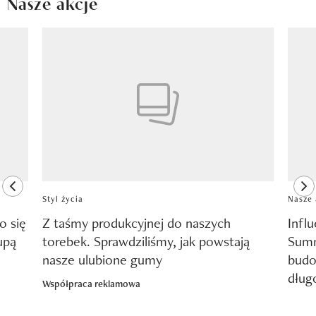
Nasze akcje
Pokazywanie elementu 1 z 8
previous element
ne
Styl życia
Nasze 
o się
Z taśmy produkcyjnej do naszych
Infl
upą
torebek. Sprawdziliśmy, jak powstają
Summ
nasze ulubione gumy
budo
dług
Współpraca reklamowa