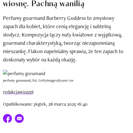
wiosnę. Pachną wanilią
Newsletter
Perfumy gourmand Burberry Goddess to zmysłowy
Wizaz Summer Influ School
zapach dla kobiet, które cenią elegancję i subtelną
Mój profil / Zarejestruj się
słodycz. Kompozycja łączy nuty kwiatowe z wyjątkową,
gourmand charakterystyką, tworząc niezapomnianą
mieszankę. Flakon napełnialny sprawia, że ten zapach to
doskonały wybór na każdą okazję.
perfumy gorumand, fot. GettyImages@yunxi xie
redakcjawizazpl
Opublikowano: piątek, 28 marca 2025 16:40
Udostępnij na facebook
E-mail do przyjaciela