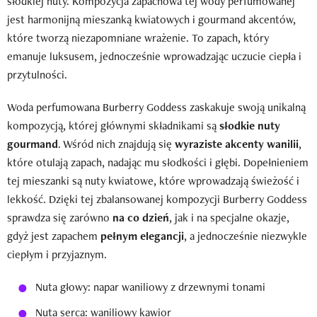
słodkiej nuty. Kompozycja zapachowa tej wody perfumowanej
jest harmonijną mieszanką kwiatowych i gourmand akcentów,
które tworzą niezapomniane wrażenie. To zapach, który
emanuje luksusem, jednocześnie wprowadzając uczucie ciepła i
przytulności.
Woda perfumowana Burberry Goddess zaskakuje swoją unikalną
kompozycją, której głównymi składnikami są
słodkie nuty
gourmand
. Wśród nich znajdują się
wyraziste akcenty wanilii
,
które otulają zapach, nadając mu słodkości i głębi. Dopełnieniem
tej mieszanki są nuty kwiatowe, które wprowadzają świeżość i
lekkość. Dzięki tej zbalansowanej kompozycji Burberry Goddess
sprawdza się zarówno
na co dzień
, jak i na specjalne okazje,
gdyż jest zapachem
pełnym elegancji
, a jednocześnie niezwykle
ciepłym i przyjaznym.
Nuta głowy: napar waniliowy z drzewnymi tonami
Nuta serca: waniliowy kawior