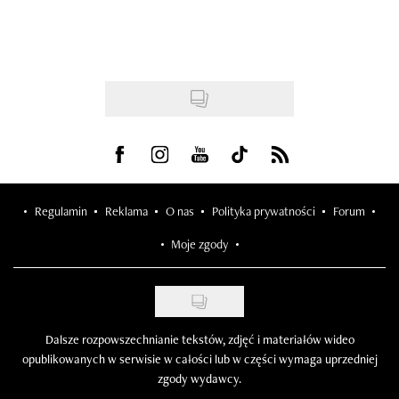
Visit us on Facebook
Visit us on Instagram
Visit us on Youtube
Visit us on Tiktok
Visit us on Rss
Regulamin
Reklama
O nas
Polityka prywatności
Forum
Moje zgody
Dalsze rozpowszechnianie tekstów, zdjęć i materiałów wideo
opublikowanych w serwisie w całości lub w części wymaga uprzedniej
zgody wydawcy.