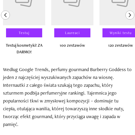
previous element
ne
Testuj
Laureaci
Wyniki testu
Testuj kosmetyki! ZA
100 zestawów
120 zestawów
DARMO!
Według Google Trends, perfumy gourmand Burberry Goddess to
jeden z najczęściej wyszukiwanych zapachów na wiosnę.
Internautki z całego świata szukają tego zapachu, który
szturmem podbija perfumeryjne rankingi. Tajemnica jego
popularności tkwi w zmysłowej kompozycji – dominuje tu
ciepła, otulająca wanilia, której towarzyszą inne słodkie nuty,
tworząc efekt gourmand, który przyciąga uwagę i zapada w
pamięć.