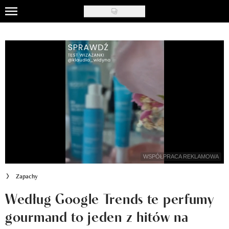
Skip
to
Uroda
main
content
Moda
Ślub i wesele
Styl życia
Nasze akcje
Inspiracje
WSPÓŁPRACA REKLAMOWA
Recenzje kosmetyków
Zapachy
Klub Recenzentki
Według Google Trends te perfumy
gourmand to jeden z hitów na
Newsy