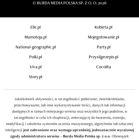
©
BURDA MEDIA POLSKA SP. Z O. O. 2026
Elle.pl
Kobieta.pl
Mamotoja.pl
Mojegotowanie.pl
National-geographic.pl
Party.pl
Polki.pl
Przyslijprzepis.pl
Viva.pl
Cocolita
Story.pl
Jakiekolwiek aktywności, w szczególności: pobieranie, zwielokrotnianie,
przechowywanie, lub inne wykorzystywanie treści, danych lub informacji
dostępnych w ramach niniejszego serwisu oraz wszystkich jego podstron, w
szczególności w celu ich eksploracji, zmierzającej do tworzenia, rozwoju,
modyfikacji i szkolenia systemów uczenia maszynowego, algorytmów lub sztucznej
inteligencji
jest zabronione oraz wymaga uprzedniej, jednoznacznie wyrażonej
zgody administratora serwisu – Burda Media Polska sp. z o.o.
Obowiązek