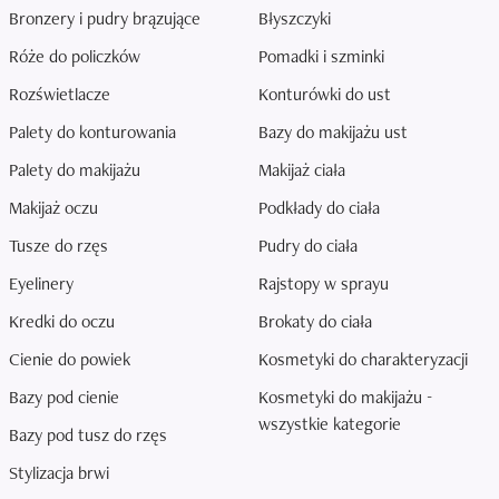
Bronzery i pudry brązujące
Błyszczyki
Róże do policzków
Pomadki i szminki
Rozświetlacze
Konturówki do ust
Palety do konturowania
Bazy do makijażu ust
Palety do makijażu
Makijaż ciała
Makijaż oczu
Podkłady do ciała
Tusze do rzęs
Pudry do ciała
Eyelinery
Rajstopy w sprayu
Kredki do oczu
Brokaty do ciała
Cienie do powiek
Kosmetyki do charakteryzacji
Bazy pod cienie
Kosmetyki do makijażu -
wszystkie kategorie
Bazy pod tusz do rzęs
Stylizacja brwi