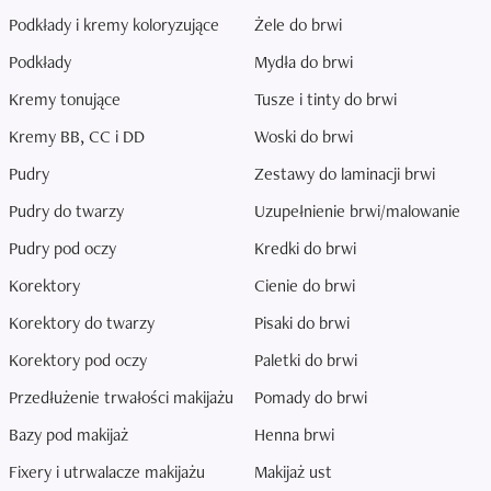
Podkłady i kremy koloryzujące
Żele do brwi
Podkłady
Mydła do brwi
Kremy tonujące
Tusze i tinty do brwi
Kremy BB, CC i DD
Woski do brwi
Pudry
Zestawy do laminacji brwi
Pudry do twarzy
Uzupełnienie brwi/malowanie
Pudry pod oczy
Kredki do brwi
Korektory
Cienie do brwi
Korektory do twarzy
Pisaki do brwi
Korektory pod oczy
Paletki do brwi
Przedłużenie trwałości makijażu
Pomady do brwi
Bazy pod makijaż
Henna brwi
Fixery i utrwalacze makijażu
Makijaż ust