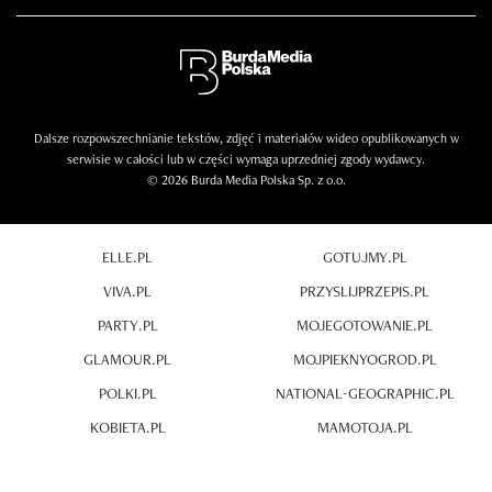
Dalsze rozpowszechnianie tekstów, zdjęć i materiałów wideo opublikowanych w
serwisie w całości lub w części wymaga uprzedniej zgody wydawcy.
© 2026 Burda Media Polska Sp. z o.o.
ELLE.PL
GOTUJMY.PL
VIVA.PL
PRZYSLIJPRZEPIS.PL
PARTY.PL
MOJEGOTOWANIE.PL
GLAMOUR.PL
MOJPIEKNYOGROD.PL
POLKI.PL
NATIONAL-GEOGRAPHIC.PL
KOBIETA.PL
MAMOTOJA.PL