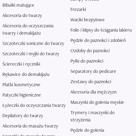
Bibułki matujące
Frezarki
Akcesoria do twarzy
Waciki bezpyłowe
Akcesoria do oczyszczania
Folie i klipsy do ściągania lakieru
twarzy i demakijażu
Pędzle do paznokci i zdobień
Szczoteczki soniczne do twarzy
Ozdoby do paznokci
Szczoteczki i myjki do twarzy
Pyłki do paznokci
Ściereczki i ręczniki
Separatory do pedicure
Rękawice do demakijażu
Zestawy do paznokci
Płatki kosmetyczne
Akcesoria dla mężczyzn
Patyczki higieniczne
Maszynki do golenia męskie
Łyżeczki do oczyszczania twarzy
Trymery i maszynki do
Depilatory do twarzy
strzyżenia
Akcesoria do masażu twarzy
Pędzle do golenia