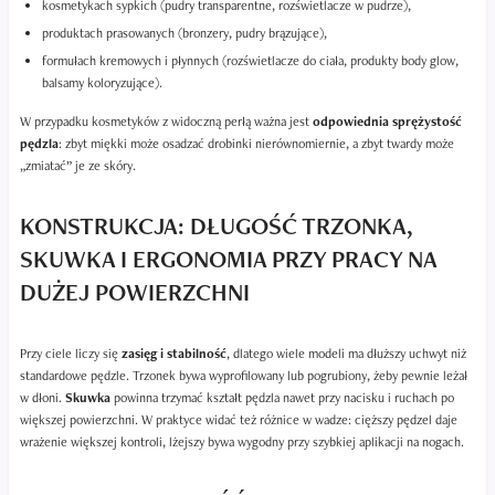
kosmetykach sypkich (pudry transparentne, rozświetlacze w pudrze),
produktach prasowanych (bronzery, pudry brązujące),
formułach kremowych i płynnych (rozświetlacze do ciała, produkty body glow,
balsamy koloryzujące).
W przypadku kosmetyków z widoczną perłą ważna jest
odpowiednia sprężystość
pędzla
: zbyt miękki może osadzać drobinki nierównomiernie, a zbyt twardy może
„zmiatać” je ze skóry.
KONSTRUKCJA: DŁUGOŚĆ TRZONKA,
SKUWKA I ERGONOMIA PRZY PRACY NA
DUŻEJ POWIERZCHNI
Przy ciele liczy się
zasięg i stabilność
, dlatego wiele modeli ma dłuższy uchwyt niż
standardowe pędzle. Trzonek bywa wyprofilowany lub pogrubiony, żeby pewnie leżał
w dłoni.
Skuwka
powinna trzymać kształt pędzla nawet przy nacisku i ruchach po
większej powierzchni. W praktyce widać też różnice w wadze: cięższy pędzel daje
wrażenie większej kontroli, lżejszy bywa wygodny przy szybkiej aplikacji na nogach.