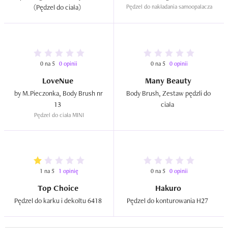
(Pędzel do ciała)  
Pędzel do nakładania samoopalacza
0 na 5
0 opinii
0 na 5
0 opinii
LoveNue
Many Beauty
by M.Pieczonka, Body Brush nr 
Body Brush, Zestaw pędzli do 
13  
ciała  
Pędzel do ciała MINI
1 na 5
1 opinię
0 na 5
0 opinii
Top Choice
Hakuro
Pędzel do karku i dekoltu 6418  
Pędzel do konturowania H27  