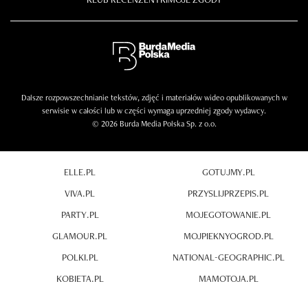
Dalsze rozpowszechnianie tekstów, zdjęć i materiałów wideo opublikowanych w
serwisie w całości lub w części wymaga uprzedniej zgody wydawcy.
© 2026 Burda Media Polska Sp. z o.o.
ELLE.PL
GOTUJMY.PL
VIVA.PL
PRZYSLIJPRZEPIS.PL
PARTY.PL
MOJEGOTOWANIE.PL
GLAMOUR.PL
MOJPIEKNYOGROD.PL
POLKI.PL
NATIONAL-GEOGRAPHIC.PL
KOBIETA.PL
MAMOTOJA.PL