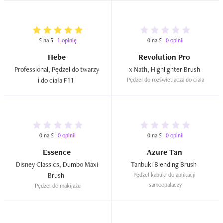
5 na 5
1 opinię
0 na 5
0 opinii
Hebe
Revolution Pro
Professional, Pędzel do twarzy 
 x Nath, Highlighter Brush  
i do ciała F11  
Pędzel do rozświetlacza do ciała
0 na 5
0 opinii
0 na 5
0 opinii
Essence
Azure Tan
Disney Classics, Dumbo Maxi 
Tanbuki Blending Brush  
Brush  
Pędzel kabuki do aplikacji 
samoopalaczy
Pędzel do makijażu