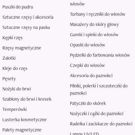
włosów
Puszki do pudru
Turbany i ręczniki do włosów
Sztuczne rzęsy i akcesoria
Masażery do skóry głowy
Sztuczne rzęsy na pasku
Gumki i spinki do włosów
Kępki rzęs
Opaski do włosów
Rzęsy magnetyczne
Pędzelki do farbowania włosów
Zalotki
Czepki do włosów
Kleje do rzęs
Akcesoria do paznokci
Pęsety
Pilniki, polerki i szczoteczki do
Nożyki do brwi
paznokci
Szablony do brwi i kresek
Patyczki do skórek
Temperówki
Nożyczki i cążki do paznokci
Lusterka kosmetyczne
Radełka i zaciskacze do paznokci
Palety magnetyczne
Lampy UV/LED