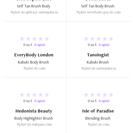
Self Tan Brush Body  
Self Tan Body Brush  
Pędzel do aplikacji samoopalacza
Pędzel wielofunkcyjny do ciała
0 na 5
0 opinii
0 na 5
0 opinii
EveryBody London
Tanologist
Kabuki Body Brush  
Kabuki Brush  
Pędzel do ciała
Pędzel do samoopalacza
0 na 5
0 opinii
0 na 5
0 opinii
Hedonista Beauty
Isle of Paradise
Body Highlighter Brush  
Blending Brush  
Pędzel do makijażu ciała
Pędzel do ciała