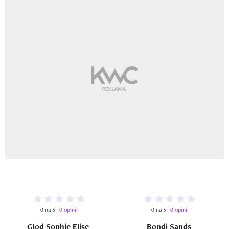
0 na 5
0 opinii
0 na 5
0 opinii
Glod Sophie Elise
Bondi Sands