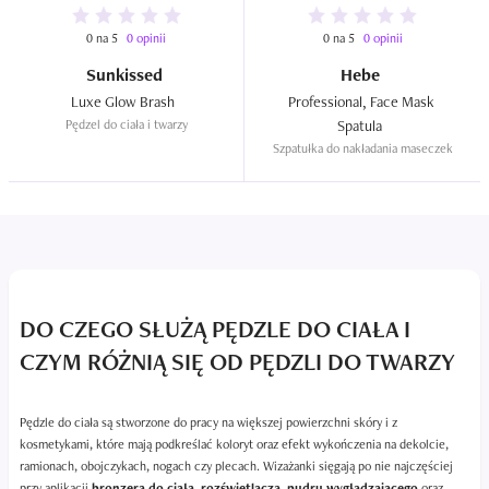
0 na 5
0 opinii
0 na 5
0 opinii
Sunkissed
Hebe
Luxe Glow Brash  
Professional, Face Mask 
Pędzel do ciała i twarzy
Spatula  
Szpatułka do nakładania maseczek
DO CZEGO SŁUŻĄ PĘDZLE DO CIAŁA I
CZYM RÓŻNIĄ SIĘ OD PĘDZLI DO TWARZY
Pędzle do ciała są stworzone do pracy na większej powierzchni skóry i z
kosmetykami, które mają podkreślać koloryt oraz efekt wykończenia na dekolcie,
ramionach, obojczykach, nogach czy plecach. Wizażanki sięgają po nie najczęściej
przy aplikacji
bronzera do ciała
,
rozświetlacza
,
pudru wygładzającego
oraz