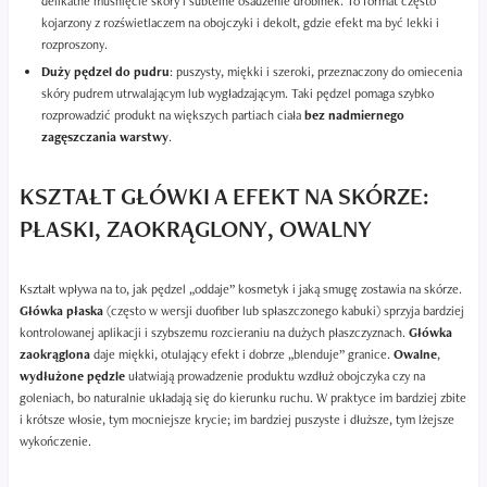
delikatne muśnięcie skóry i subtelne osadzenie drobinek. To format często
kojarzony z rozświetlaczem na obojczyki i dekolt, gdzie efekt ma być lekki i
rozproszony.
Duży pędzel do pudru
: puszysty, miękki i szeroki, przeznaczony do omiecenia
skóry pudrem utrwalającym lub wygładzającym. Taki pędzel pomaga szybko
rozprowadzić produkt na większych partiach ciała
bez nadmiernego
zagęszczania warstwy
.
KSZTAŁT GŁÓWKI A EFEKT NA SKÓRZE:
PŁASKI, ZAOKRĄGLONY, OWALNY
Kształt wpływa na to, jak pędzel „oddaje” kosmetyk i jaką smugę zostawia na skórze.
Główka płaska
(często w wersji duofiber lub spłaszczonego kabuki) sprzyja bardziej
kontrolowanej aplikacji i szybszemu rozcieraniu na dużych płaszczyznach.
Główka
zaokrąglona
daje miękki, otulający efekt i dobrze „blenduje” granice.
Owalne
,
wydłużone pędzle
ułatwiają prowadzenie produktu wzdłuż obojczyka czy na
goleniach, bo naturalnie układają się do kierunku ruchu. W praktyce im bardziej zbite
i krótsze włosie, tym mocniejsze krycie; im bardziej puszyste i dłuższe, tym lżejsze
wykończenie.