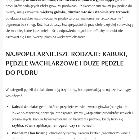
produktów nadających efekt glow. W porównaniu z akcesoriami takimi jak pędzle do
twarzy, mają zazwyczaj
większą główkę
,
dłuższe włosie i stabilniejszy trzonek
,
co ułatwia szybkie rozprowadzanie produktu oraz równomierne „rozproszenie”
pigmentu bez smug. Różnica dotyczy też sprężystości: przy ciele częściej sprawdzają
się modele, które łączą miękkość z odpowiednim „odbiorem”, aby produkt nie
osypywał się i nie tworzył plam na większym obszarze.
NAJPOPULARNIEJSZE RODZAJE: KABUKI,
PĘDZLE WACHLARZOWE I DUŻE PĘDZLE
DO PUDRU
W kategorii pędzli do ciała dominują trzy formy, bo odpowiadają na najczęstsze typy
wykończeń.
Kabuki do ciała
: gęste, krótko przycięte włosie i zwarta główka (okrągła lub
lekko spłaszczona) sprzyjają intensywniejszemu „wtapianiu” produktów sypkich i
prasowanych. Kabuki bywa wybierane do bronzera i pudrów, kiedy liczy się
szybka
,
równa aplikacja na nogach czy ramionach
.
Wachlarz (fan brush)
: charakterystyczny, szeroki kształt „wachlarza” ułatwia