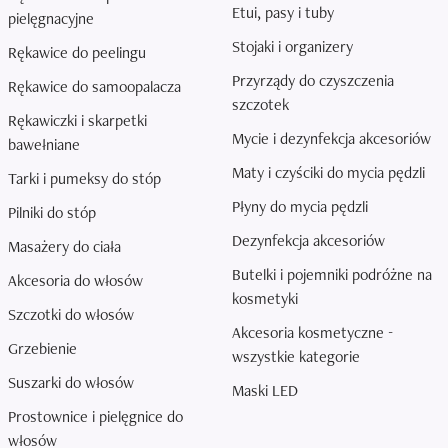
Etui, pasy i tuby
pielęgnacyjne
Stojaki i organizery
Rękawice do peelingu
Przyrządy do czyszczenia
Rękawice do samoopalacza
szczotek
Rękawiczki i skarpetki
Mycie i dezynfekcja akcesoriów
bawełniane
Maty i czyściki do mycia pędzli
Tarki i pumeksy do stóp
Płyny do mycia pędzli
Pilniki do stóp
Dezynfekcja akcesoriów
Masażery do ciała
Butelki i pojemniki podróżne na
Akcesoria do włosów
kosmetyki
Szczotki do włosów
Akcesoria kosmetyczne -
Grzebienie
wszystkie kategorie
Suszarki do włosów
Maski LED
Prostownice i pielęgnice do
włosów