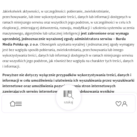
Jakiekolwiek aktywności, w szczególności: pobieranie, zwielokrotnianie,
przechowywanie, lub inne wykorzystywanie treści, danych lub informacji dostępnych w
ramach niniejszego serwisu oraz wszystkich jego podstron, w szczególności w celu ich
eksploracji, zmierzającej dotworzenia, rozwoju, modyfikacji i szkolenia systemów uczenia
maszynowego, algorytmów lub sztucznej inteligencji
jest zabronione oraz wymaga
uprzedniej, jednoznacznie wyrażonej zgody administratora serwisu – Burda
Media Polska sp. z o.o
. Obowiązek uzyskania wyraźnej i jednoznacznej zgody wymagany
jest bez względu sposób pobierania, zwielokrotniania, przechowywania lub innego
wykorzystywania treści, danych lub informacji dostępnych w ramach niniejszego serwisu
oraz wszystkich jego podstron, jak również bez względu na charakter tych treści, danych
i informacji.
Powyższe nie dotyczy wyłącznie przypadków wykorzystywania treści, danych i
informacji w celu umożliwienia i ułatwienia ich wyszukiwania przez wyszukiwarki
internetowe oraz umożliwienia pozycjonowania stron internetowych
zawierających serwisy internetowe w ramach indeksowania wyników
wyszukiwania wyszukiwarek internetowych
szukaj
Więcej informacji znajdziesz
tutaj
.