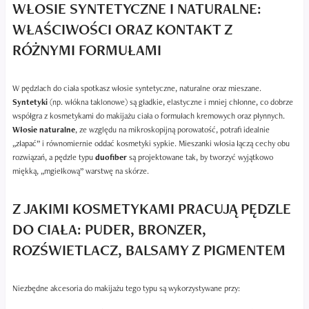
WŁOSIE SYNTETYCZNE I NATURALNE:
WŁAŚCIWOŚCI ORAZ KONTAKT Z
RÓŻNYMI FORMUŁAMI
W pędzlach do ciała spotkasz włosie syntetyczne, naturalne oraz mieszane.
Syntetyki
(np. włókna taklonowe) są gładkie, elastyczne i mniej chłonne, co dobrze
współgra z kosmetykami do makijażu ciała o formułach kremowych oraz płynnych.
Włosie naturalne
, ze względu na mikroskopijną porowatość, potrafi idealnie
„złapać” i równomiernie oddać kosmetyki sypkie. Mieszanki włosia łączą cechy obu
rozwiązań, a pędzle typu
duofiber
są projektowane tak, by tworzyć wyjątkowo
miękką, „mgiełkową” warstwę na skórze.
Z JAKIMI KOSMETYKAMI PRACUJĄ PĘDZLE
DO CIAŁA: PUDER, BRONZER,
ROZŚWIETLACZ, BALSAMY Z PIGMENTEM
Niezbędne akcesoria do makijażu tego typu są wykorzystywane przy: