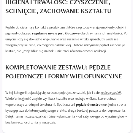
HIGIENA I TRWAŁOŚĆ: CZYSZCZENIE,
SCHNIĘCIE, ZACHOWANIE KSZTAŁTU
Pędzle do ciała mają kontakt z produktami, które często zawierają emolienty, olejki i
pigmenty, dlatego
regularne mycie jest kluczowe
dla utrzymania ich miękkości. Po
umyciu liczy się dokładne wypłukanie oraz suszenie w taki sposób, by woda nie
zalegała przy skuwce, co mogłoby osłabić klej. Dobrze utrzymany pędzel zachowuje
kształt, nie „rozjeżdża” się na boki i nie traci równomierności aplikacji.
KOMPLETOWANIE ZESTAWU: PĘDZLE
POJEDYNCZE I FORMY WIELOFUNKCYJNE
W tej kategorii pojawiają się zarówno pojedyncze sztuki, jak i całe
zestawy pędzli
.
Wielofunkcyjność zwykle wynika z kształtu oraz rodzaju włókna, które dobrze
współpracuje z różnymi teksturami. Spotkasz też
pędzle dwustronne
: jedna strona
bywa gęstsza do intensywniejszego efektu, druga bardziej puszysta do rozproszenia.
Dzięki temu możesz uzyskać różne wykończenia – od satynowego po wyraźne glow –
bez konieczności zmiany narzędzia.