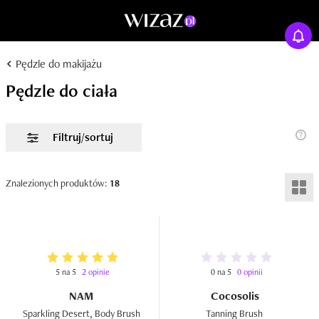
Pędzle do makijażu
Pędzle do ciała
Filtruj/sortuj
Znalezionych produktów:
18
5 na 5
2 opinie
0 na 5
0 opinii
NAM
Cocosolis
Sparkling Desert, Body Brush 
Tanning Brush  