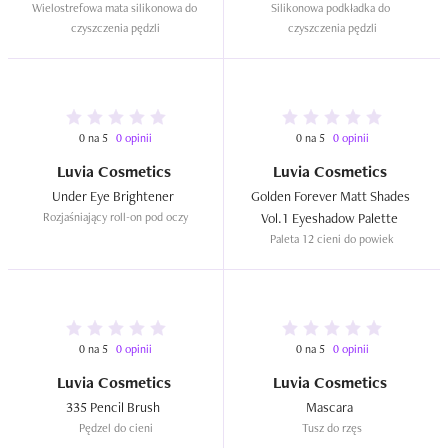
Wielostrefowa mata silikonowa do 
Silikonowa podkładka do 
czyszczenia pędzli
czyszczenia pędzli
0 na 5
0 opinii
0 na 5
0 opinii
Luvia Cosmetics
Luvia Cosmetics
Under Eye Brightener  
Golden Forever Matt Shades 
Rozjaśniający roll-on pod oczy
Vol.1 Eyeshadow Palette  
Paleta 12 cieni do powiek
0 na 5
0 opinii
0 na 5
0 opinii
Luvia Cosmetics
Luvia Cosmetics
335 Pencil Brush  
Mascara  
Pędzel do cieni
Tusz do rzęs