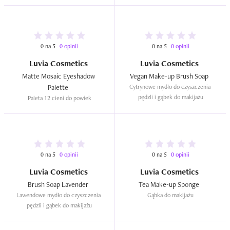
0 na 5
0 opinii
0 na 5
0 opinii
Luvia Cosmetics
Luvia Cosmetics
Matte Mosaic Eyeshadow 
Vegan Make-up Brush Soap  
Palette  
Cytrynowe mydło do czyszczenia 
pędzli i gąbek do makijażu
Paleta 12 cieni do powiek
0 na 5
0 opinii
0 na 5
0 opinii
Luvia Cosmetics
Luvia Cosmetics
Brush Soap Lavender  
Tea Make-up Sponge  
Lawendowe mydło do czyszczenia 
Gąbka do makijażu
pędzli i gąbek do makijażu