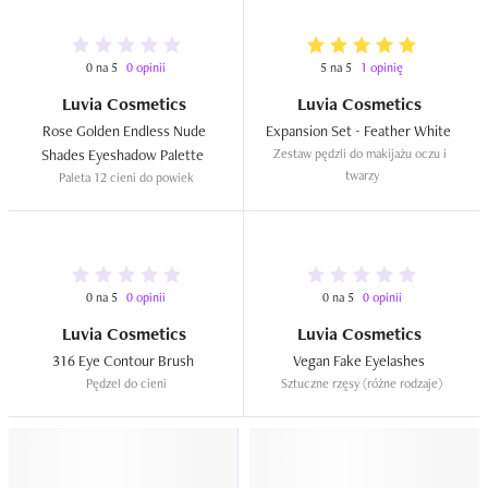
0 na 5
0 opinii
5 na 5
1 opinię
Luvia Cosmetics
Luvia Cosmetics
Rose Golden Endless Nude 
Expansion Set - Feather White  
Shades Eyeshadow Palette  
Zestaw pędzli do makijażu oczu i 
twarzy
Paleta 12 cieni do powiek
0 na 5
0 opinii
0 na 5
0 opinii
Luvia Cosmetics
Luvia Cosmetics
316 Eye Contour Brush  
Vegan Fake Eyelashes  
Pędzel do cieni
Sztuczne rzęsy (różne rodzaje)