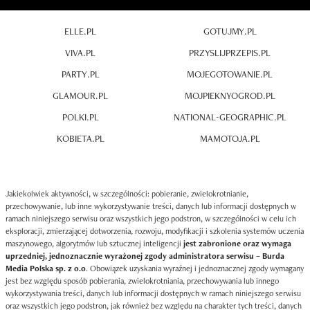
ELLE.PL
GOTUJMY.PL
VIVA.PL
PRZYSLIJPRZEPIS.PL
PARTY.PL
MOJEGOTOWANIE.PL
GLAMOUR.PL
MOJPIEKNYOGROD.PL
POLKI.PL
NATIONAL-GEOGRAPHIC.PL
KOBIETA.PL
MAMOTOJA.PL
Jakiekolwiek aktywności, w szczególności: pobieranie, zwielokrotnianie,
przechowywanie, lub inne wykorzystywanie treści, danych lub informacji dostępnych w
ramach niniejszego serwisu oraz wszystkich jego podstron, w szczególności w celu ich
eksploracji, zmierzającej dotworzenia, rozwoju, modyfikacji i szkolenia systemów uczenia
maszynowego, algorytmów lub sztucznej inteligencji
jest zabronione oraz wymaga
uprzedniej, jednoznacznie wyrażonej zgody administratora serwisu – Burda
Media Polska sp. z o.o
. Obowiązek uzyskania wyraźnej i jednoznacznej zgody wymagany
jest bez względu sposób pobierania, zwielokrotniania, przechowywania lub innego
wykorzystywania treści, danych lub informacji dostępnych w ramach niniejszego serwisu
oraz wszystkich jego podstron, jak również bez względu na charakter tych treści, danych