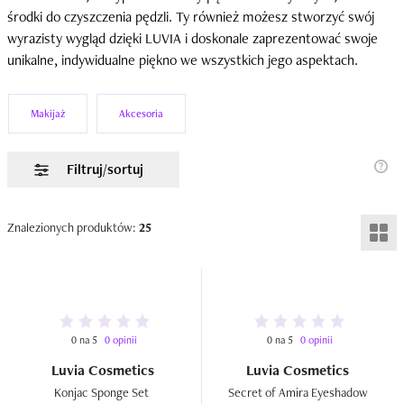
środki do czyszczenia pędzli. Ty również możesz stworzyć swój
wyrazisty wygląd dzięki LUVIA i doskonale zaprezentować swoje
unikalne, indywidualne piękno we wszystkich jego aspektach.
Makijaż
Akcesoria
Filtruj/sortuj
Znalezionych produktów:
25
0 na 5
0 opinii
0 na 5
0 opinii
Luvia Cosmetics
Luvia Cosmetics
Konjac Sponge Set  
Secret of Amira Eyeshadow 