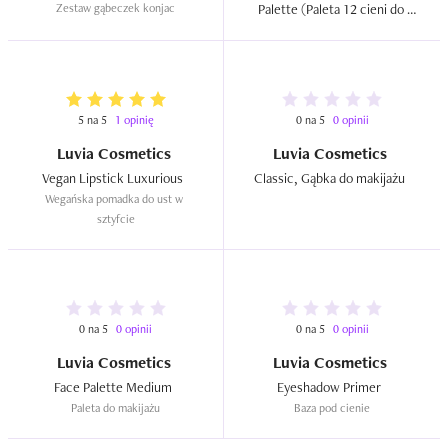
Zestaw gąbeczek konjac
Palette (Paleta 12 cieni do 
powiek)  
5 na 5
1 opinię
0 na 5
0 opinii
Luvia Cosmetics
Luvia Cosmetics
Vegan Lipstick Luxurious  
Classic, Gąbka do makijażu  
Wegańska pomadka do ust w 
sztyfcie
0 na 5
0 opinii
0 na 5
0 opinii
Luvia Cosmetics
Luvia Cosmetics
Face Palette Medium  
Eyeshadow Primer  
Paleta do makijażu
Baza pod cienie