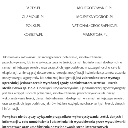
PARTY.PL
MOJEGOTOWANIE.PL
GLAMOUR.PL
MOJPIEKNYOGROD.PL
POLKI.PL
NATIONAL-GEOGRAPHIC.PL
KOBIETA.PL
MAMOTOJA.PL
Jakiekolwiek aktywności, w szczególności: pobieranie, zwielokrotnianie,
przechowywanie, lub inne wykorzystywanie treści, danych lub informacji dostępnych w
ramach niniejszego serwisu oraz wszystkich jego podstron, w szczególności w celu ich
eksploracji, zmierzającej dotworzenia, rozwoju, modyfikacji i szkolenia systemów uczenia
maszynowego, algorytmów lub sztucznej inteligencji
jest zabronione oraz wymaga
uprzedniej, jednoznacznie wyrażonej zgody administratora serwisu – Burda
Media Polska sp. z o.o
. Obowiązek uzyskania wyraźnej i jednoznacznej zgody wymagany
jest bez względu sposób pobierania, zwielokrotniania, przechowywania lub innego
wykorzystywania treści, danych lub informacji dostępnych w ramach niniejszego serwisu
oraz wszystkich jego podstron, jak również bez względu na charakter tych treści, danych
i informacji.
Powyższe nie dotyczy wyłącznie przypadków wykorzystywania treści, danych i
informacji w celu umożliwienia i ułatwienia ich wyszukiwania przez wyszukiwarki
internetowe oraz umożliwienia pozycjonowania stron internetowych