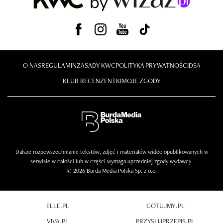
O NAS
REGULAMIN
ZASADY KWC
POLITYKA PRYWATNOŚCI
DSA
KLUB RECENZENTKI
MOJE ZGODY
Dalsze rozpowszechnianie tekstów, zdjęć i materiałów wideo opublikowanych w
serwisie w całości lub w części wymaga uprzedniej zgody wydawcy.
© 2026 Burda Media Polska Sp. z o.o.
ELLE.PL
GOTUJMY.PL
VIVA.PL
PRZYSLIJPRZEPIS.PL