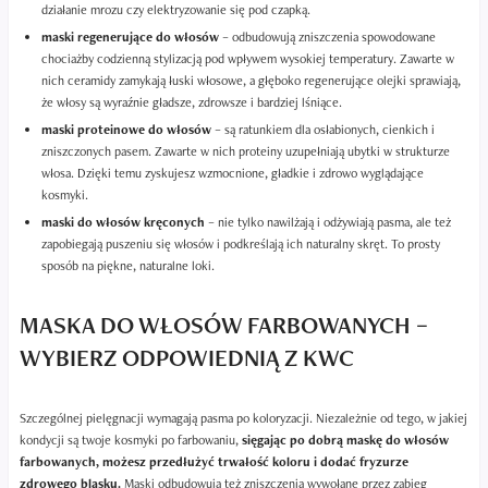
działanie mrozu czy elektryzowanie się pod czapką.
maski regenerujące do włosów
– odbudowują zniszczenia spowodowane
chociażby codzienną stylizacją pod wpływem wysokiej temperatury. Zawarte w
nich ceramidy zamykają łuski włosowe, a głęboko regenerujące olejki sprawiają,
że włosy są wyraźnie gładsze, zdrowsze i bardziej lśniące.
maski proteinowe do włosów
– są ratunkiem dla osłabionych, cienkich i
zniszczonych pasem. Zawarte w nich proteiny uzupełniają ubytki w strukturze
włosa. Dzięki temu zyskujesz wzmocnione, gładkie i zdrowo wyglądające
kosmyki.
maski do włosów kręconych
– nie tylko nawilżają i odżywiają pasma, ale też
zapobiegają puszeniu się włosów i podkreślają ich naturalny skręt. To prosty
sposób na piękne, naturalne loki.
MASKA DO WŁOSÓW FARBOWANYCH –
WYBIERZ ODPOWIEDNIĄ Z KWC
Szczególnej pielęgnacji wymagają pasma po koloryzacji. Niezależnie od tego, w jakiej
kondycji są twoje kosmyki po farbowaniu,
sięgając po dobrą maskę do włosów
farbowanych, możesz przedłużyć trwałość koloru i dodać fryzurze
zdrowego blasku.
Maski odbudowują też zniszczenia wywołane przez zabieg