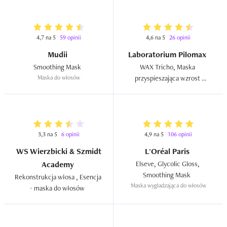
4,7 na 5
59 opinii
4,6 na 5
26 opinii
Mudii
Laboratorium Pilomax
Smoothing Mask  
WAX Tricho, Maska 
Maska do włosów
przyspieszająca wzrost 
włosów  
3,3 na 5
6 opinii
4,9 na 5
106 opinii
WS Wierzbicki & Szmidt
L'Oréal Paris
Academy
Elseve, Glycolic Gloss, 
Smoothing Mask  
Rekonstrukcja włosa , Esencja 
Maska wygładzająca do włosów
- maska do włosów  