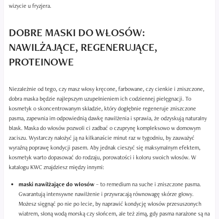
wizycie u fryzjera.
DOBRE MASKI DO WŁOSÓW:
NAWILŻAJĄCE, REGENERUJĄCE,
PROTEINOWE
Niezależnie od tego, czy masz włosy kręcone, farbowane, czy cienkie i zniszczone,
dobra maska będzie najlepszym uzupełnieniem ich codziennej pielęgnacji. To
kosmetyk o skoncentrowanym składzie, który dogłębnie regeneruje zniszczone
pasma, zapewnia im odpowiednią dawkę nawilżenia i sprawia, że odzyskują naturalny
blask. Maska do włosów pozwoli ci zadbać o czuprynę kompleksowo w domowym
zaciszu. Wystarczy nałożyć ją na kilkanaście minut raz w tygodniu, by zauważyć
wyraźną poprawę kondycji pasem. Aby jednak cieszyć się maksymalnym efektem,
kosmetyk warto dopasować do rodzaju, porowatości i koloru swoich włosów. W
katalogu KWC znajdziesz między innymi:
maski nawilżające do włosów
– to remedium na suche i zniszczone pasma.
Gwarantują intensywne nawilżenie i przywracają równowagę skórze głowy.
Możesz sięgnąć po nie po lecie, by naprawić kondycję włosów przesuszonych
wiatrem, słoną wodą morską czy słońcem, ale też zimą, gdy pasma narażone są na