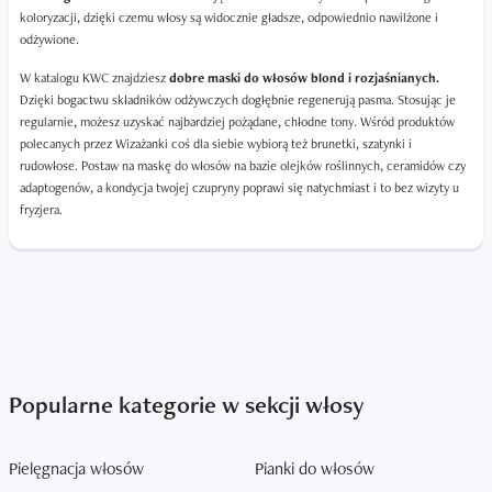
koloryzacji, dzięki czemu włosy są widocznie gładsze, odpowiednio nawilżone i
odżywione.
W katalogu KWC znajdziesz
dobre maski do włosów blond i rozjaśnianych.
Dzięki bogactwu składników odżywczych dogłębnie regenerują pasma. Stosując je
regularnie, możesz uzyskać najbardziej pożądane, chłodne tony. Wśród produktów
polecanych przez Wizażanki coś dla siebie wybiorą też brunetki, szatynki i
rudowłose. Postaw na maskę do włosów na bazie olejków roślinnych, ceramidów czy
adaptogenów, a kondycja twojej czupryny poprawi się natychmiast i to bez wizyty u
fryzjera.
Popularne kategorie w sekcji włosy
Pielęgnacja włosów
Pianki do włosów