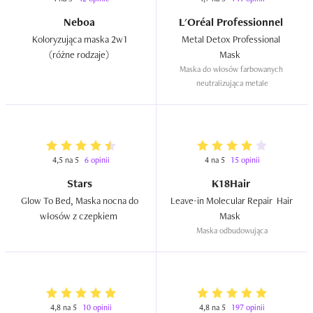
Neboa
L'Oréal Professionnel
Koloryzująca maska 2w1 
Metal Detox Professional 
(różne rodzaje)  
Mask  
Maska do włosów farbowanych 
neutralizująca metale
4,5 na 5
6 opinii
4 na 5
15 opinii
Stars
K18Hair
Glow To Bed, Maska nocna do 
Leave-in Molecular Repair  Hair 
włosów z czepkiem  
Mask  
Maska odbudowująca
4,8 na 5
10 opinii
4,8 na 5
197 opinii