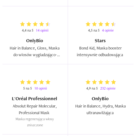
4,4 na 5
14 opinii
4,5 na 5
4 opinie
OnlyBio
Stars
Hair in Balance, Gloss, Maska 
Bond Aid, Maska booster 
do włosów wygładzająco-
intensywnie odbudowująca  
wzmacniająca  
5 na 5
10 opinii
4,9 na 5
232 opinie
L'Oréal Professionnel
OnlyBio
Absolut Repair Molecular, 
Hair in Balance, Hydra, Maska 
Professional Mask  
ultranawilżająca  
Maska regenerująca włosy 
zniszczone