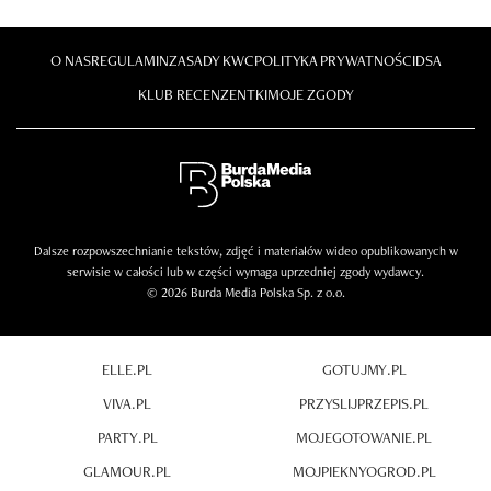
O NAS
REGULAMIN
ZASADY KWC
POLITYKA PRYWATNOŚCI
DSA
KLUB RECENZENTKI
MOJE ZGODY
Dalsze rozpowszechnianie tekstów, zdjęć i materiałów wideo opublikowanych w
serwisie w całości lub w części wymaga uprzedniej zgody wydawcy.
© 2026 Burda Media Polska Sp. z o.o.
ELLE.PL
GOTUJMY.PL
VIVA.PL
PRZYSLIJPRZEPIS.PL
PARTY.PL
MOJEGOTOWANIE.PL
GLAMOUR.PL
MOJPIEKNYOGROD.PL