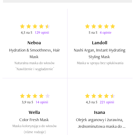
4,5 na 5
129 opinii
5 na 5
4 opinie
Neboa
Landoll
Hydration & Smoothness, Hair 
Nashi Argan, Instant Hydrating 
Mask  
Styling Mask  
Naturalna maska do włosów 
Maska w sprayu bez spłukiwania
`Nawilżenie i wygładzenie`
3,9 na 5
14 opinii
4,3 na 5
221 opinii
Wella
Isana
Color Fresh Mask  
Olejek arganowy i żurawina, 
Maska koloryzująca do włosów 
Jednominutowa maska do 
(różne rodzaje)
włosów  