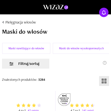
Pielęgnacja włosów
Maski do włosów
Maski nawilżające do włosów
Maski do włosów wysokoporowatych
Filtruj/sortuj
Znalezionych produktów:
3284
4 na 5
42 opinie
4,7 na 5
141 opinii