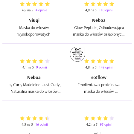
4,8 na 5
4 opinie
4,9 na 5
110 opinii
Niuqi
Neboa
Maska do włosów 
Glow Peptide, Odbudowująca 
wysokoporowatych  
maska do włosów osłabionych, 
cienkich i zniszczonych  
4,1 na 5
9 opinii
4,8 na 5
148 opinii
Neboa
so!flow
by Curly Madeleine, Just Curly, 
Emolientowo-proteinowa 
Naturalna maska do włosów 
maska do włosów 
dociążająco-wygładzająca  
średnioporowatych i z 
tendencją do puszenia  
4,5 na 5
16 opinii
4,2 na 5
95 opinii