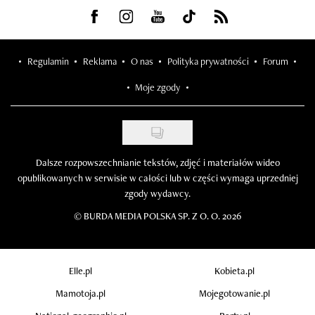
Visit us on Facebook
Visit us on Instagram
Visit us on Youtube
Visit us on Tiktok
Visit us on Rss
Regulamin
Reklama
O nas
Polityka prywatności
Forum
Moje zgody
Dalsze rozpowszechnianie tekstów, zdjęć i materiałów wideo
opublikowanych w serwisie w całości lub w części wymaga uprzedniej
zgody wydawcy.
©
BURDA MEDIA POLSKA SP. Z O. O. 2026
Elle.pl
Kobieta.pl
Mamotoja.pl
Mojegotowanie.pl