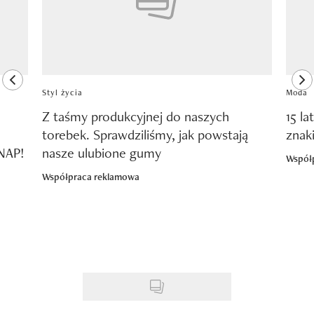
previous element
ne
Styl życia
Moda
Z taśmy produkcyjnej do naszych
15 la
torebek. Sprawdziliśmy, jak powstają
znak
SNAP!
nasze ulubione gumy
Współ
Współpraca reklamowa