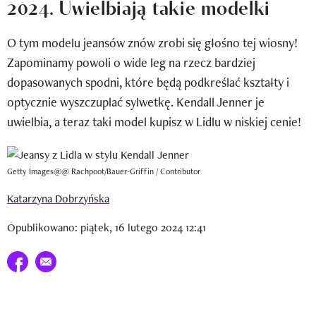
2024. Uwielbiają takie modelki
Newsletter
O tym modelu jeansów znów zrobi się głośno tej wiosny!
Wizaz Summer Influ School
Zapominamy powoli o wide leg na rzecz bardziej
Mój profil / Zarejestruj się
dopasowanych spodni, które będą podkreślać kształty i
optycznie wyszczuplać sylwetkę. Kendall Jenner je
uwielbia, a teraz taki model kupisz w Lidlu w niskiej cenie!
Getty Images@@ Rachpoot/Bauer-Griffin / Contributor
Katarzyna Dobrzyńska
Opublikowano: piątek, 16 lutego 2024 12:41
Udostępnij na facebook
E-mail do przyjaciela