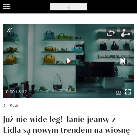
Skip
to
Uroda
main
content
Moda
Ślub i wesele
Styl życia
Nasze akcje
Inspiracje
0:00 / 3:12
Recenzje kosmetyków
Moda
Klub Recenzentki
Już nie wide leg! Tanie jeansy z
Lidla są nowym trendem na wiosnę
Newsy