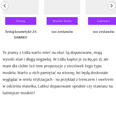
previous element
ne
Testuj
Wyniki testu
Laureaci
Testuj kosmetyki! ZA
100 zestawów
100 zestawów
DARMO!
Te jeansy z Lidla warto mieć na oku! Są dopasowane, mają
wysoki stan i długą nogawkę. W Lidlu kupisz je za 89,90 zł, ale
mam dla ciebie też inne propozycje z sieciówek tego typu
modelu. Warto o nich pamiętać na wiosnę, bo będą doskonale
wyglądać w wielu stylizacjach - na przykład z trenczem i swetrem
w odcieniu masełka. Lubisz dopasowane spodnie czy stawiasz na
luźniejsze modele?