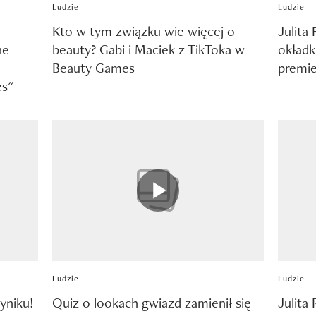
Ludzie
Ludzie
Kto w tym związku wie więcej o
Julita
ne
beauty? Gabi i Maciek z TikToka w
okładk
Beauty Games
premie
es"
Ludzie
Ludzie
yniku!
Quiz o lookach gwiazd zamienił się
Julita