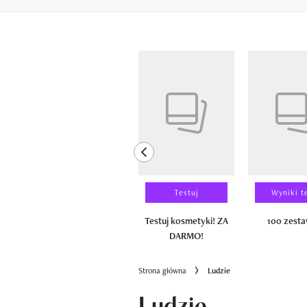
Pokazywanie elementów od 1 do 6 z 
previous element
Laureaci
Testuj
Wyniki t
100 zestawów
Testuj kosmetyki! ZA
100 zest
DARMO!
Strona główna
Ludzie
Ludzie