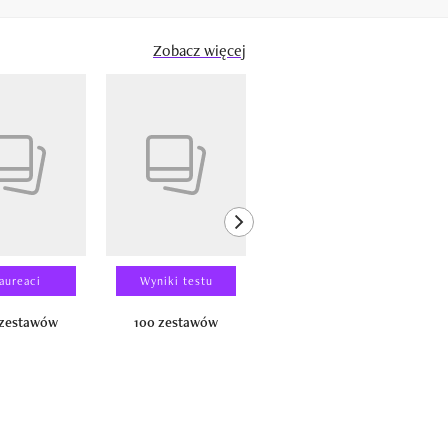
Zobacz więcej
next element
aureaci
Wyniki testu
Wyniki testu
 zestawów
100 zestawów
100 produktów