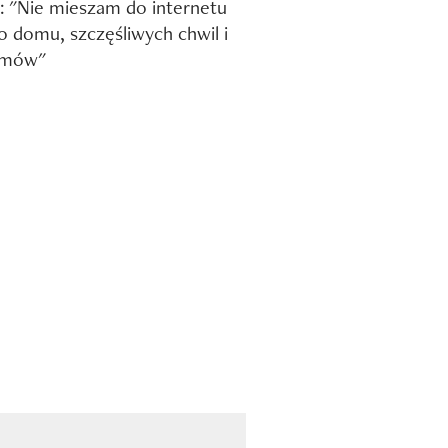
e: "Nie mieszam do internetu
 domu, szczęśliwych chwil i
emów"