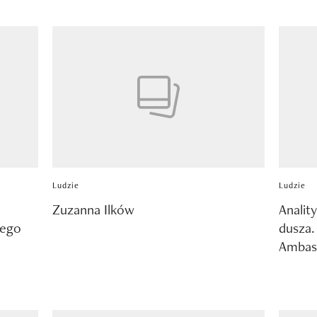
Ludzie
Ludzie
Zuzanna Ilków
Analit
wego
dusza.
Ambas