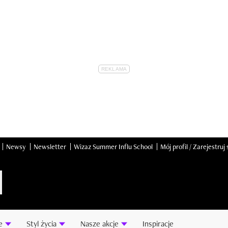
Newsy
Newsletter
Wizaz Summer Influ School
Mój profil / Zarejestruj 
e
Styl życia
Nasze akcje
Inspiracje