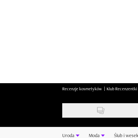
Skip
to
main
content
Recenzje kosmetyków
Klub Recenzentki
Uroda
Moda
Ślub i wesel