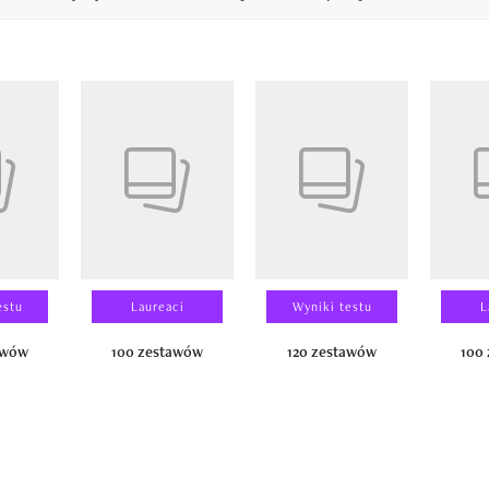
14
estu
Laureaci
Wyniki testu
L
awów
100 zestawów
120 zestawów
100