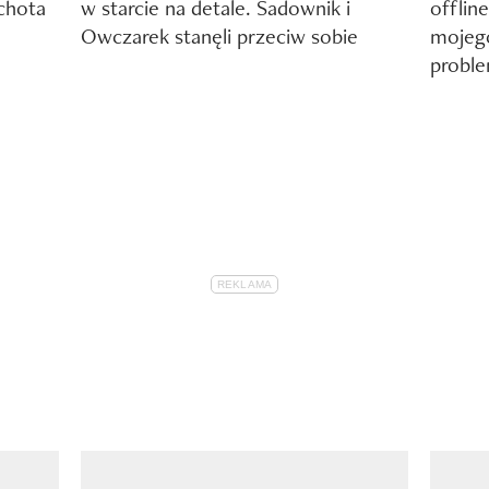
chota
w starcie na detale. Sadownik i
offlin
Owczarek stanęli przeciw sobie
mojego
probl