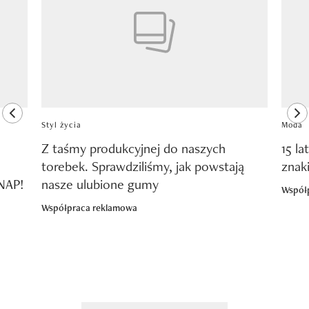
previous element
ne
Styl życia
Moda
Z taśmy produkcyjnej do naszych
15 la
torebek. Sprawdziliśmy, jak powstają
znak
SNAP!
nasze ulubione gumy
Współ
Współpraca reklamowa