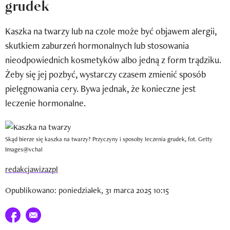
grudek
Newsletter
Kaszka na twarzy lub na czole może być objawem alergii,
Wizaz Summer Influ School
skutkiem zaburzeń hormonalnych lub stosowania
Mój profil / Zarejestruj się
nieodpowiednich kosmetyków albo jedną z form trądziku.
Żeby się jej pozbyć, wystarczy czasem zmienić sposób
pielęgnowania cery. Bywa jednak, że konieczne jest
leczenie hormonalne.
Skąd bierze się kaszka na twarzy? Przyczyny i sposoby leczenia grudek, fot. Getty
Images@vchal
redakcjawizazpl
Opublikowano: poniedziałek, 31 marca 2025 10:15
Udostępnij na facebook
E-mail do przyjaciela