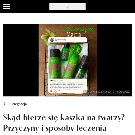
Skip
to
Uroda
main
content
Moda
Ślub i wesele
Styl życia
Nasze akcje
Inspiracje
WSPÓŁPRACA REKLAMOWA
Recenzje kosmetyków
Pielęgnacja
Klub Recenzentki
Skąd bierze się kaszka na twarzy?
Przyczyny i sposoby leczenia
Newsy