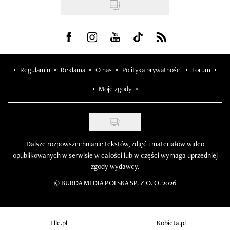
Visit us on Facebook
Visit us on Instagram
Visit us on Youtube
Visit us on Tiktok
Visit us on Rss
Regulamin
Reklama
O nas
Polityka prywatności
Forum
Moje zgody
Dalsze rozpowszechnianie tekstów, zdjęć i materiałów wideo
opublikowanych w serwisie w całości lub w części wymaga uprzedniej
zgody wydawcy.
©
BURDA MEDIA POLSKA SP. Z O. O. 2026
Elle.pl
Kobieta.pl